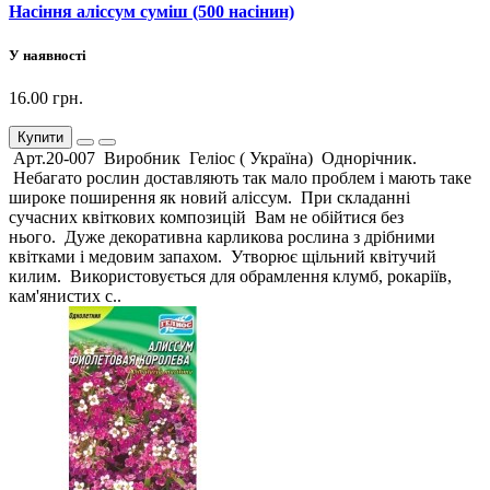
Насіння аліссум суміш (500 насінин)
У наявності
16.00 грн.
Купити
Арт.20-007 Виробник Геліос ( Україна) Однорічник.
Небагато рослин доставляють так мало проблем і мають таке
широке поширення як новий аліссум. При складанні
сучасних квіткових композицій Вам не обійтися без
нього. Дуже декоративна карликова рослина з дрібними
квітками і медовим запахом. Утворює щільний квітучий
килим. Використовується для обрамлення клумб, рокаріїв,
кам'янистих с..