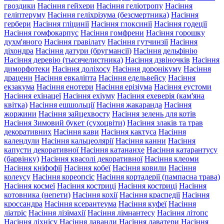
гвоздики
Насіння гейхери
Насіння геліотропу
Насіння
геліптеруму
Насіння геліхрізума (безсмертника)
Насіння
гербери
Насіння гліцинії
Насіння глоксинії
Насіння годеції
Насіння гомфокарпус
Насіння гомфрени
Насіння горошку
духм'яного
Насіння гравілату
Насіння гутчинзії
Насіння
діхондра
Насіння датури (бругмансії)
Насіння дельфінію
Насіння деревію (тысячелистника)
Насіння дзвіночків
Насіння
диморфотеки
Насіння доліхосу
Насіння доронікуму
Насіння
драцени
Насіння евкаліпта
Насіння едельвейсу
Насіння
екзакума
Насіння енотери
Насіння ерізіума
Насіння еустоми
Насіння ехінацеї
Насіння ехіуму
Насіння ехеверія (кам'яна
квітка)
Насіння ешшольції
Насіння жакаранда
Насіння
жоржини
Насіння зайцехвосту
Насіння зелень для котів
Насіння Зимовий букет (сухоцвіти)
Насіння злаків та трав
декоративних
Насіння кави
Насіння кактуса
Насіння
календули
Насіння кальцеолярії
Насіння канни
Насіння
капусти декоративної
Насіння катананхе
Насіння катарантусу
(барвінку)
Насіння квасолі декоративної
Насіння клеоми
Насіння кніфофії
Насіння кобеї
Насіння ковили
Насіння
колеусу
Насіння кореопсіс
Насіння кортадерії (пампасна трава)
Насіння космеї
Насіння костриці
Насіння костриці
Насіння
котовника (непети)
Насіння кохії
Насіння краспедії
Насіння
кроссандра
Насіння ксерантеума
Насіння куфеї
Насіння
ліатріс
Насіння лізімахії
Насіння лімнантесу
Насіння літопс
Насіння ліхнісу
Насіння лаванди
Насіння лаватери
Насіння