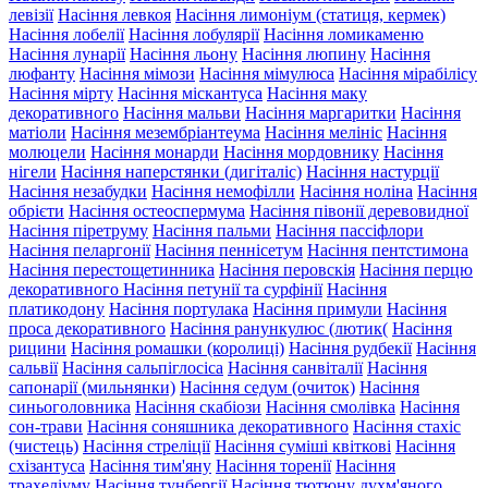
левізії
Насіння левкоя
Насіння лимоніум (статиця, кермек)
Насіння лобелії
Насіння лобулярії
Насіння ломикаменю
Насіння лунарії
Насіння льону
Насіння люпину
Насіння
люфанту
Насіння мімози
Насіння мімулюса
Насіння мірабілісу
Насіння мірту
Насіння міскантуса
Насіння маку
декоративного
Насіння мальви
Насіння маргаритки
Насіння
матіоли
Насіння мезембріантеума
Насіння мелініс
Насіння
молюцели
Насіння монарди
Насіння мордовнику
Насіння
нігели
Насіння наперстянки (дигіталіс)
Насіння настурції
Насіння незабудки
Насіння немофілли
Насіння ноліна
Насіння
обрієти
Насіння остеоспермума
Насіння півонії деревовидної
Насіння піретруму
Насіння пальми
Насіння пассіфлори
Насіння пеларгонії
Насіння пеннісетум
Насіння пентстимона
Насіння перестощетинника
Насіння перовскія
Насіння перцю
декоративного
Насіння петунії та сурфінії
Насіння
платикодону
Насіння портулака
Насіння примули
Насіння
проса декоративного
Насіння ранункулюс (лютик(
Насіння
рицини
Насіння ромашки (королиці)
Насіння рудбекії
Насіння
сальвії
Насіння сальпіглосіса
Насіння санвіталії
Насіння
сапонарії (мильнянки)
Насіння седум (очиток)
Насіння
синьоголовника
Насіння скабіози
Насіння смолівка
Насіння
сон-трави
Насіння соняшника декоративного
Насіння стахіс
(чистець)
Насіння стреліції
Насіння суміші квіткові
Насіння
схізантуса
Насіння тим'яну
Насіння торенії
Насіння
трахеліуму
Насіння тунбергії
Насіння тютюну духм'яного