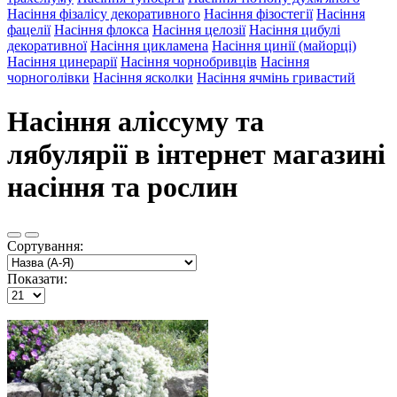
Насіння фізалісу декоративного
Насіння фізостегії
Насіння
фацелії
Насіння флокса
Насіння целозії
Насіння цибулі
декоративної
Насіння цикламена
Насіння цинії (майорці)
Насіння цинерарії
Насіння чорнобривців
Насіння
чорноголівки
Насіння ясколки
Насіння ячмінь гривастий
Насіння аліссуму та
лябулярії в інтернет магазині
насіння та рослин
Сортування:
Показати: