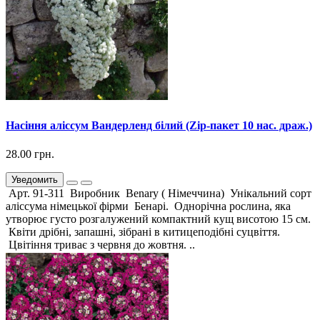
Насіння аліссум Вандерленд білий (Zip-пакет 10 нас. драж.)
28.00 грн.
Уведомить
Арт. 91-311 Виробник Benary ( Німеччина) Унікальний сорт
аліссума німецької фірми Бенарі. Однорічна рослина, яка
утворює густо розгалужений компактний кущ висотою 15 см.
Квіти дрібні, запашні, зібрані в китицеподібні суцвіття.
Цвітіння триває з червня до жовтня. ..