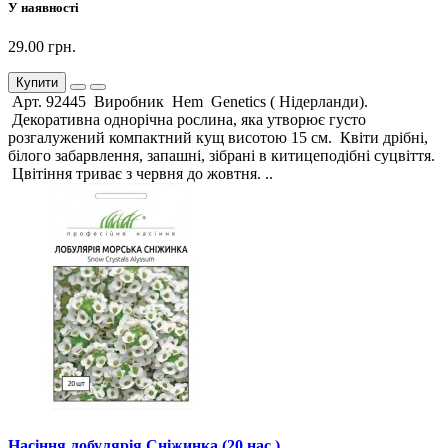
У наявності
29.00 грн.
Купити
Арт. 92445 Виробник Hem Genetics ( Нідерланди).
Декоративна однорічна рослина, яка утворює густо
розгалужений компактний кущ висотою 15 см. Квіти дрібні,
білого забарвлення, запашні, зібрані в китицеподібні суцвіття.
Цвітіння триває з червня до жовтня. ..
Насіння лобулярія Сніжинка (20 нас.)