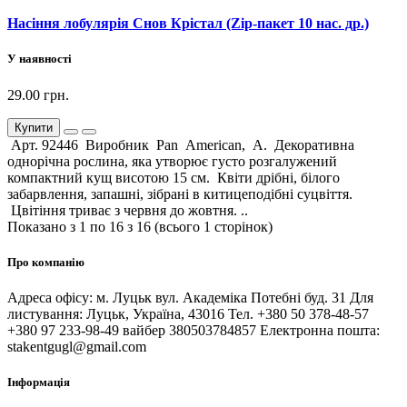
Насіння лобулярія Снов Крістал (Zip-пакет 10 нас. др.)
У наявності
29.00 грн.
Купити
Арт. 92446 Виробник Pan American, А. Декоративна
однорічна рослина, яка утворює густо розгалужений
компактний кущ висотою 15 см. Квіти дрібні, білого
забарвлення, запашні, зібрані в китицеподібні суцвіття.
Цвітіння триває з червня до жовтня. ..
Показано з 1 по 16 з 16 (всього 1 сторінок)
Про компанію
Адреса офісу: м. Луцьк вул. Академіка Потебні буд. 31 Для
листування: Луцьк, Україна, 43016 Тел. +380 50 378-48-57
+380 97 233-98-49 вайбер 380503784857 Електронна пошта:
stakentgugl@gmail.com
Інформація