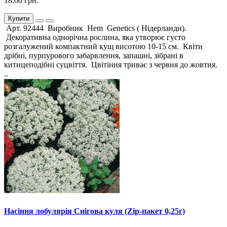
18.00 грн.
Купити
Арт. 92444 Виробник Hem Genetics ( Нідерланди).
Декоративна однорічна рослина, яка утворює густо
розгалужений компактний кущ висотою 10-15 см. Квіти
дрібні, пурпурового забарвлення, запашні, зібрані в
китицеподібні суцвіття. Цвітіння триває з червня до жовтня.
..
Насіння лобулярія Снігова куля (Zip-пакет 0,25г)