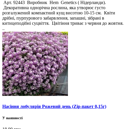
Арт. 92443 Виробник Hem Genetics ( Нідерланди).
Декоративна однорічна рослина, яка утворює густо
розгалужений компактний кущ висотою 10-15 см. Квіти
дрібні, пурпурового забарвлення, запашні, зібрані в
китицеподібні суцвіття. Цвітіння триває з червня до жовтня.
..
Насіння лобулярія Рожевий день (Zip-пакет 0,15г)
У наявності