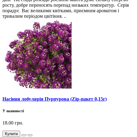
росту, добре переносять перепад низьких температур. Серія
порадує Вас великими квітками, приємним ароматом і
тривалим періодом цвітіння. ..
Насіння лобулярія Пурпурова (Zip-пакет 0,15г)
У наявності
18.00 грн.
Купити