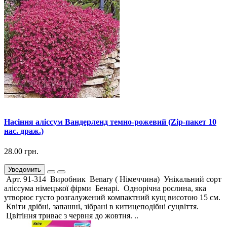
Насіння аліссум Вандерленд темно-рожевий (Zip-пакет 10
нас. драж.)
28.00 грн.
Уведомить
Арт. 91-314 Виробник Benary ( Німеччина) Унікальний сорт
аліссума німецької фірми Бенарі. Однорічна рослина, яка
утворює густо розгалужений компактний кущ висотою 15 см.
Квіти дрібні, запашні, зібрані в китицеподібні суцвіття.
Цвітіння триває з червня до жовтня. ..