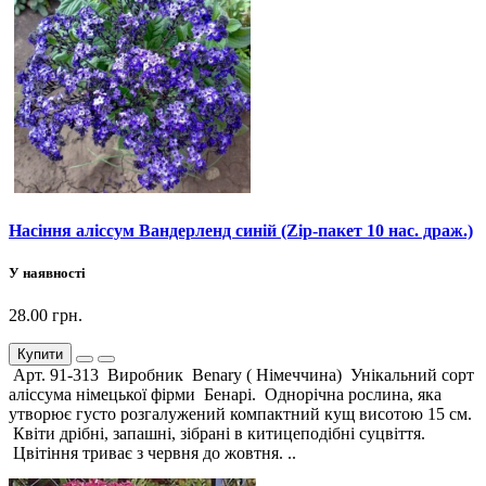
Насіння аліссум Вандерленд синій (Zip-пакет 10 нас. драж.)
У наявності
28.00 грн.
Купити
Арт. 91-313 Виробник Benary ( Німеччина) Унікальний сорт
аліссума німецької фірми Бенарі. Однорічна рослина, яка
утворює густо розгалужений компактний кущ висотою 15 см.
Квіти дрібні, запашні, зібрані в китицеподібні суцвіття.
Цвітіння триває з червня до жовтня. ..