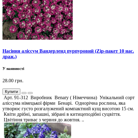
Насіння аліссум Вандерленд пурпуровий (Zip-пакет 10 нас.
драж.)
У наявності
28.00 грн.
Купити
Арт. 91-312 Виробник Benary ( Німеччина) Унікальний сорт
аліссума німецької фірми Бенарі. Однорічна рослина, яка
утворює густо розгалужений компактний кущ висотою 15 см.
Квіти дрібні, запашні, зібрані в китицеподібні суцвіття.
Цвітіння триває з червня до жовтня. ..