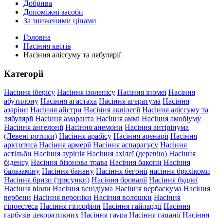
Добрива
Допоміжні засоби
За зниженими цінами
Головна
Насіння квітів
Насіння аліссуму та лябулярії
Категорії
Насіння іберісу
Насіння ізолепісу
Насіння іпомеї
Насіння
абутилону
Насіння агастаха
Насіння агератума
Насіння
азаріни
Насіння айстри
Насіння аквілегії
Насіння аліссуму та
лябулярії
Насіння амаранта
Насіння аммі
Насіння амобіуму
Насіння ангелонії
Насіння анемони
Насіння антірінума
(Левені ротики)
Насіння арабісу
Насіння аренарії
Насіння
арктотиса
Насіння армерії
Насіння аспарагусу
Насіння
астільби
Насіння аурінія
Насіння ахілеї (деревію)
Насіння
біденсу
Насіння бізонова трава
Насіння бакопи
Насіння
бальзаміну
Насіння банану
Насіння бегонії
насіння брахікоми
Насіння бризи (трясунки)
Насіння бровалії
Насіння будлеї
Насіння віоли
Насіння венідіума
Насіння вербаскума
Насіння
вербени
Насіння вероніки
Насіння волошки
Насіння
гіпоестеса
Насіння гіпсофіли
Насіння гайлардії
Насіння
гарбузів декоративних
Насіння гаура
Насіння гацанії
Насіння