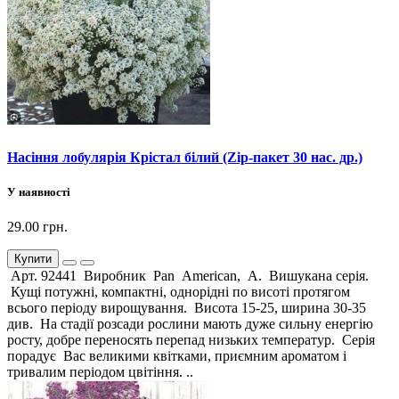
Насіння лобулярія Крістал білий (Zip-пакет 30 нас. др.)
У наявності
29.00 грн.
Купити
Арт. 92441 Виробник Pan American, А. Вишукана серія.
Кущі потужні, компактні, однорідні по висоті протягом
всього періоду вирощування. Висота 15-25, ширина 30-35
див. На стадії розсади рослини мають дуже сильну енергію
росту, добре переносять перепад низьких температур. Серія
порадує Вас великими квітками, приємним ароматом і
тривалим періодом цвітіння. ..