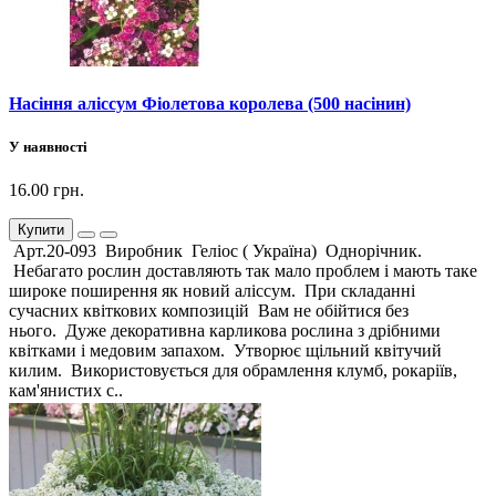
Насіння аліссум Фіолетова королева (500 насінин)
У наявності
16.00 грн.
Купити
Арт.20-093 Виробник Геліос ( Україна) Однорічник.
Небагато рослин доставляють так мало проблем і мають таке
широке поширення як новий аліссум. При складанні
сучасних квіткових композицій Вам не обійтися без
нього. Дуже декоративна карликова рослина з дрібними
квітками і медовим запахом. Утворює щільний квітучий
килим. Використовується для обрамлення клумб, рокаріїв,
кам'янистих с..