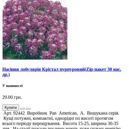
Насіння лобулярія Крістал пурпуровий(Zip-пакет 30 нас.
др.)
У наявності
29.00 грн.
Купити
Арт. 92442 Виробник Pan American, А. Вишукана серія.
Кущі потужні, компактні, однорідні по висоті протягом
всього періоду вирощування. Висота 15-25, ширина 30-35
див. На стадії розсади рослини мають дуже сильну енергію