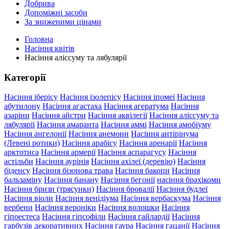
Добрива
Допоміжні засоби
За зниженими цінами
Головна
Насіння квітів
Насіння аліссуму та лябулярії
Категорії
Насіння іберісу
Насіння ізолепісу
Насіння іпомеї
Насіння
абутилону
Насіння агастаха
Насіння агератума
Насіння
азаріни
Насіння айстри
Насіння аквілегії
Насіння аліссуму та
лябулярії
Насіння амаранта
Насіння аммі
Насіння амобіуму
Насіння ангелонії
Насіння анемони
Насіння антірінума
(Левені ротики)
Насіння арабісу
Насіння аренарії
Насіння
арктотиса
Насіння армерії
Насіння аспарагусу
Насіння
астільби
Насіння аурінія
Насіння ахілеї (деревію)
Насіння
біденсу
Насіння бізонова трава
Насіння бакопи
Насіння
бальзаміну
Насіння банану
Насіння бегонії
насіння брахікоми
Насіння бризи (трясунки)
Насіння бровалії
Насіння будлеї
Насіння віоли
Насіння венідіума
Насіння вербаскума
Насіння
вербени
Насіння вероніки
Насіння волошки
Насіння
гіпоестеса
Насіння гіпсофіли
Насіння гайлардії
Насіння
гарбузів декоративних
Насіння гаура
Насіння гацанії
Насіння