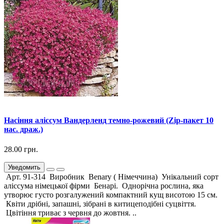
Насіння аліссум Вандерленд темно-рожевий (Zip-пакет 10
нас. драж.)
28.00 грн.
Уведомить
Арт. 91-314 Виробник Benary ( Німеччина) Унікальний сорт
аліссума німецької фірми Бенарі. Однорічна рослина, яка
утворює густо розгалужений компактний кущ висотою 15 см.
Квіти дрібні, запашні, зібрані в китицеподібні суцвіття.
Цвітіння триває з червня до жовтня. ..