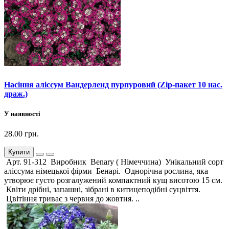
Насіння аліссум Вандерленд пурпуровий (Zip-пакет 10 нас.
драж.)
У наявності
28.00 грн.
Купити
Арт. 91-312 Виробник Benary ( Німеччина) Унікальний сорт
аліссума німецької фірми Бенарі. Однорічна рослина, яка
утворює густо розгалужений компактний кущ висотою 15 см.
Квіти дрібні, запашні, зібрані в китицеподібні суцвіття.
Цвітіння триває з червня до жовтня. ..