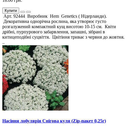
18.00 грн.
Купити
Арт. 92444 Виробник Hem Genetics ( Нідерланди).
Декоративна однорічна рослина, яка утворює густо
розгалужений компактний кущ висотою 10-15 см. Квіти
дрібні, пурпурового забарвлення, запашні, зібрані в
китицеподібні суцвіття. Цвітіння триває з червня до жовтня.
..
Насіння лобулярія Снігова куля (Zip-пакет 0,25г)