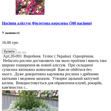
Насіння аліссум Фіолетова королева (500 насінин)
У наявності
16.00 грн.
Купити
Арт.20-093 Виробник Геліос ( Україна) Однорічник.
Небагато рослин доставляють так мало проблем і мають таке
широке поширення як новий аліссум. При складанні
сучасних квіткових композицій Вам не обійтися без
нього. Дуже декоративна карликова рослина з дрібними
квітками і медовим запахом. Утворює щільний квітучий
килим. Використовується для обрамлення клумб, рокаріїв,
кам'янистих с..