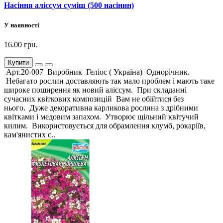
Насіння аліссум суміш (500 насінин)
У наявності
16.00 грн.
Купити
Арт.20-007 Виробник Геліос ( Україна) Однорічник.
Небагато рослин доставляють так мало проблем і мають таке
широке поширення як новий аліссум. При складанні
сучасних квіткових композицій Вам не обійтися без
нього. Дуже декоративна карликова рослина з дрібними
квітками і медовим запахом. Утворює щільний квітучий
килим. Використовується для обрамлення клумб, рокаріїв,
кам'янистих с..