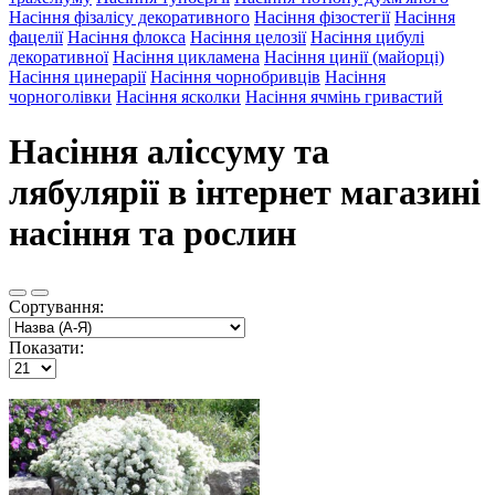
Насіння фізалісу декоративного
Насіння фізостегії
Насіння
фацелії
Насіння флокса
Насіння целозії
Насіння цибулі
декоративної
Насіння цикламена
Насіння цинії (майорці)
Насіння цинерарії
Насіння чорнобривців
Насіння
чорноголівки
Насіння ясколки
Насіння ячмінь гривастий
Насіння аліссуму та
лябулярії в інтернет магазині
насіння та рослин
Сортування:
Показати: