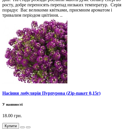
росту, добре переносять перепад низьких температур. Серія
порадує Вас великими квітками, приємним ароматом і
тривалим періодом цвітіння. ..
Насіння лобулярія Пурпурова (Zip-пакет 0,15г)
У наявності
18.00 грн.
Купити