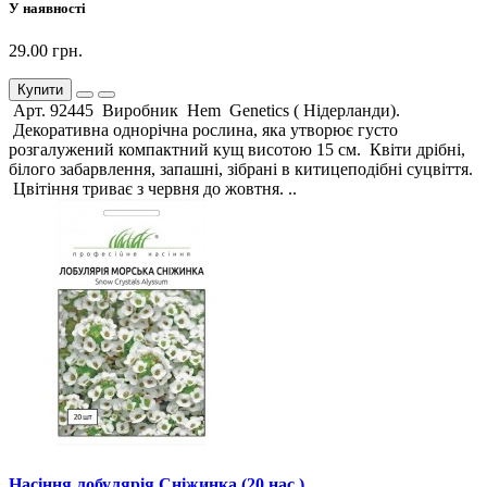
У наявності
29.00 грн.
Купити
Арт. 92445 Виробник Hem Genetics ( Нідерланди).
Декоративна однорічна рослина, яка утворює густо
розгалужений компактний кущ висотою 15 см. Квіти дрібні,
білого забарвлення, запашні, зібрані в китицеподібні суцвіття.
Цвітіння триває з червня до жовтня. ..
Насіння лобулярія Сніжинка (20 нас.)