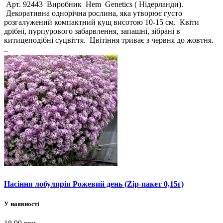
Арт. 92443 Виробник Hem Genetics ( Нідерланди).
Декоративна однорічна рослина, яка утворює густо
розгалужений компактний кущ висотою 10-15 см. Квіти
дрібні, пурпурового забарвлення, запашні, зібрані в
китицеподібні суцвіття. Цвітіння триває з червня до жовтня.
..
Насіння лобулярія Рожевий день (Zip-пакет 0,15г)
У наявності