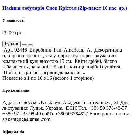
Насіння лобулярія Снов Крістал (Zip-пакет 10 нас. др.)
У наявності
29.00 грн.
Купити
Арт. 92446 Виробник Pan American, А. Декоративна
однорічна рослина, яка утворює густо розгалужений
компактний кущ висотою 15 см. Квіти дрібні, білого
забарвлення, запашні, зібрані в китицеподібні суцвіття.
Цвітіння триває з червня до жовтня. ..
Показано з 1 по 16 з 16 (всього 1 сторінок)
Про компанію
Адреса офісу: м. Луцьк вул. Академіка Потебні буд. 31 Для
листування: Луцьк, Україна, 43016 Тел. +380 50 378-48-57
+380 97 233-98-49 вайбер 380503784857 Електронна пошта:
stakentgugl@gmail.com
Інформація