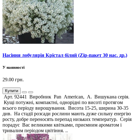
Насіння лобулярія Крістал білий (Zip-пакет 30 нас. др.)
У наявності
29.00 грн.
Купити
Арт. 92441 Виробник Pan American, А. Вишукана серія.
Кущі потужні, компактні, однорідні по висоті протягом
всього періоду вирощування. Висота 15-25, ширина 30-35
див. На стадії розсади рослини мають дуже сильну енергію
росту, добре переносять перепад низьких температур. Серія
порадує Вас великими квітками, приємним ароматом і
тривалим періодом цвітіння. ..