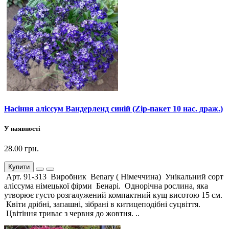
Насіння аліссум Вандерленд синій (Zip-пакет 10 нас. драж.)
У наявності
28.00 грн.
Купити
Арт. 91-313 Виробник Benary ( Німеччина) Унікальний сорт
аліссума німецької фірми Бенарі. Однорічна рослина, яка
утворює густо розгалужений компактний кущ висотою 15 см.
Квіти дрібні, запашні, зібрані в китицеподібні суцвіття.
Цвітіння триває з червня до жовтня. ..