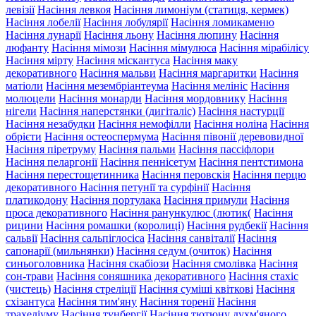
левізії
Насіння левкоя
Насіння лимоніум (статиця, кермек)
Насіння лобелії
Насіння лобулярії
Насіння ломикаменю
Насіння лунарії
Насіння льону
Насіння люпину
Насіння
люфанту
Насіння мімози
Насіння мімулюса
Насіння мірабілісу
Насіння мірту
Насіння міскантуса
Насіння маку
декоративного
Насіння мальви
Насіння маргаритки
Насіння
матіоли
Насіння мезембріантеума
Насіння мелініс
Насіння
молюцели
Насіння монарди
Насіння мордовнику
Насіння
нігели
Насіння наперстянки (дигіталіс)
Насіння настурції
Насіння незабудки
Насіння немофілли
Насіння ноліна
Насіння
обрієти
Насіння остеоспермума
Насіння півонії деревовидної
Насіння піретруму
Насіння пальми
Насіння пассіфлори
Насіння пеларгонії
Насіння пеннісетум
Насіння пентстимона
Насіння перестощетинника
Насіння перовскія
Насіння перцю
декоративного
Насіння петунії та сурфінії
Насіння
платикодону
Насіння портулака
Насіння примули
Насіння
проса декоративного
Насіння ранункулюс (лютик(
Насіння
рицини
Насіння ромашки (королиці)
Насіння рудбекії
Насіння
сальвії
Насіння сальпіглосіса
Насіння санвіталії
Насіння
сапонарії (мильнянки)
Насіння седум (очиток)
Насіння
синьоголовника
Насіння скабіози
Насіння смолівка
Насіння
сон-трави
Насіння соняшника декоративного
Насіння стахіс
(чистець)
Насіння стреліції
Насіння суміші квіткові
Насіння
схізантуса
Насіння тим'яну
Насіння торенії
Насіння
трахеліуму
Насіння тунбергії
Насіння тютюну духм'яного