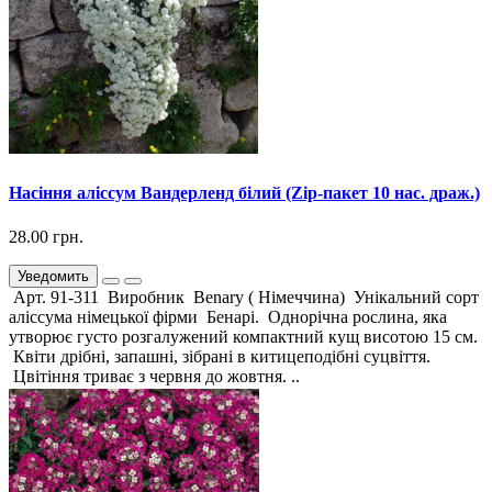
Насіння аліссум Вандерленд білий (Zip-пакет 10 нас. драж.)
28.00 грн.
Уведомить
Арт. 91-311 Виробник Benary ( Німеччина) Унікальний сорт
аліссума німецької фірми Бенарі. Однорічна рослина, яка
утворює густо розгалужений компактний кущ висотою 15 см.
Квіти дрібні, запашні, зібрані в китицеподібні суцвіття.
Цвітіння триває з червня до жовтня. ..