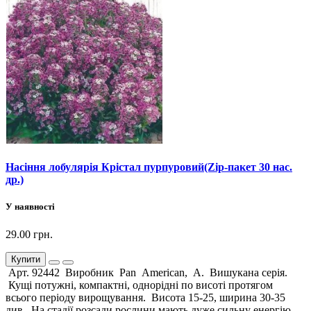
Насіння лобулярія Крістал пурпуровий(Zip-пакет 30 нас.
др.)
У наявності
29.00 грн.
Купити
Арт. 92442 Виробник Pan American, А. Вишукана серія.
Кущі потужні, компактні, однорідні по висоті протягом
всього періоду вирощування. Висота 15-25, ширина 30-35
див. На стадії розсади рослини мають дуже сильну енергію