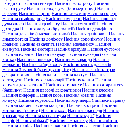
гвоздики
Насіння гейхери
Насіння геліотропу
Насіння
геліптеруму
Насіння геліхрізума (безсмертника)
Насіння
гербери
Насіння гліцинії
Насіння глоксинії
Насіння годеції
Насіння гомфокарпус
Насіння гомфрени
Насіння горошку
духм'яного
Насіння гравілату
Насіння гутчинзії
Насіння
діхондра
Насіння датури (бругмансії)
Насіння дельфінію
Насіння деревію (тысячелистника)
Насіння дзвіночків
Насіння
диморфотеки
Насіння доліхосу
Насіння доронікуму
Насіння
драцени
Насіння евкаліпта
Насіння едельвейсу
Насіння
екзакума
Насіння енотери
Насіння ерізіума
Насіння еустоми
Насіння ехінацеї
Насіння ехіуму
Насіння ехеверія (кам'яна
квітка)
Насіння ешшольції
Насіння жакаранда
Насіння
жоржини
Насіння зайцехвосту
Насіння зелень для котів
Насіння Зимовий букет (сухоцвіти)
Насіння злаків та трав
декоративних
Насіння кави
Насіння кактуса
Насіння
календули
Насіння кальцеолярії
Насіння канни
Насіння
капусти декоративної
Насіння катананхе
Насіння катарантусу
(барвінку)
Насіння квасолі декоративної
Насіння клеоми
Насіння кніфофії
Насіння кобеї
Насіння ковили
Насіння
колеусу
Насіння кореопсіс
Насіння кортадерії (пампасна трава)
Насіння космеї
Насіння костриці
Насіння костриці
Насіння
котовника (непети)
Насіння кохії
Насіння краспедії
Насіння
кроссандра
Насіння ксерантеума
Насіння куфеї
Насіння
ліатріс
Насіння лізімахії
Насіння лімнантесу
Насіння літопс
Насіння ліхнісу
Насіння лаванди
Насіння лаватери
Насіння