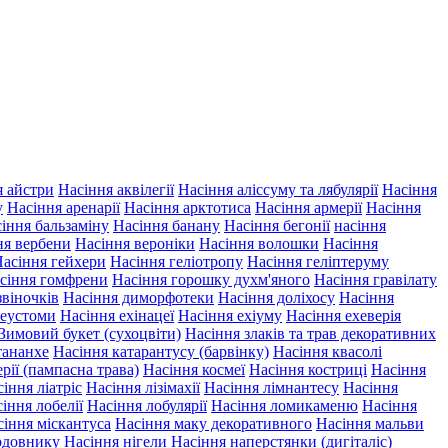
я айстри
Насіння аквілегії
Насіння аліссуму та лябулярії
Насіння
у
Насіння аренарії
Насіння арктотиса
Насіння армерії
Насіння
іння бальзаміну
Насіння банану
Насіння бегонії
насіння
ня вербени
Насіння вероніки
Насіння волошки
Насіння
асіння гейхери
Насіння геліотропу
Насіння геліптеруму
сіння гомфрени
Насіння горошку духм'яного
Насіння гравілату
звіночків
Насіння диморфотеки
Насіння доліхосу
Насіння
 еустоми
Насіння ехінацеї
Насіння ехіуму
Насіння ехеверія
Зимовий букет (сухоцвіти)
Насіння злаків та трав декоративних
тананхе
Насіння катарантусу (барвінку)
Насіння квасолі
рії (пампасна трава)
Насіння космеї
Насіння костриці
Насіння
іння ліатріс
Насіння лізімахії
Насіння лімнантесу
Насіння
іння лобелії
Насіння лобулярії
Насіння ломикаменю
Насіння
сіння міскантуса
Насіння маку декоративного
Насіння мальви
рдовнику
Насіння нігели
Насіння наперстянки (дигіталіс)