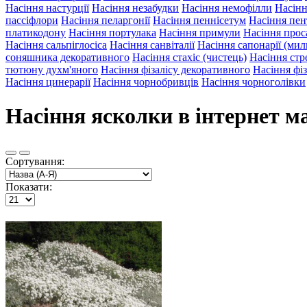
Насіння настурції
Насіння незабудки
Насіння немофілли
Насінн
пассіфлори
Насіння пеларгонії
Насіння пеннісетум
Насіння пе
платикодону
Насіння портулака
Насіння примули
Насіння прос
Насіння сальпіглосіса
Насіння санвіталії
Насіння сапонарії (ми
соняшника декоративного
Насіння стахіс (чистець)
Насіння стре
тютюну духм'яного
Насіння фізалісу декоративного
Насіння фіз
Насіння цинерарії
Насіння чорнобривців
Насіння чорноголівки
Насіння ясколки в інтернет ма
Сортування:
Показати: