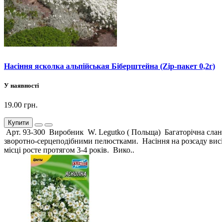
Насіння ясколка альпійськая Біберштейна (Zip-пакет 0,2г)
У наявності
19.00 грн.
Купити
Арт. 93-300 Виробник W. Legutko ( Польща) Багаторічна сланка
зворотно-серцеподібними пелюстками. Насіння на розсаду висів
місці росте протягом 3-4 років. Вико..