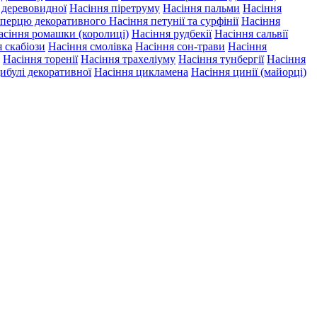
ї деревовидної
Насіння піретруму
Насіння пальми
Насіння
 перцю декоративного
Насіння петунії та сурфінії
Насіння
асіння ромашки (королиці)
Насіння рудбекії
Насіння сальвії
 скабіози
Насіння смолівка
Насіння сон-трави
Насіння
Насіння торенії
Насіння трахеліуму
Насіння тунбергії
Насіння
ибулі декоративної
Насіння цикламена
Насіння цинії (майорці)