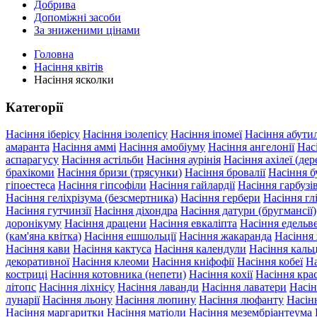
Добрива
Допоміжні засоби
За зниженими цінами
Головна
Насіння квітів
Насіння ясколки
Категорії
Насіння іберісу
Насіння ізолепісу
Насіння іпомеї
Насіння абути
амаранта
Насіння аммі
Насіння амобіуму
Насіння ангелонії
Нас
аспарагусу
Насіння астільби
Насіння аурінія
Насіння ахілеї (дер
брахікоми
Насіння бризи (трясунки)
Насіння бровалії
Насіння б
гіпоестеса
Насіння гіпсофіли
Насіння гайлардії
Насіння гарбуз
Насіння геліхрізума (безсмертника)
Насіння гербери
Насіння гл
Насіння гутчинзії
Насіння діхондра
Насіння датури (бругмансії)
доронікуму
Насіння драцени
Насіння евкаліпта
Насіння едельв
(кам'яна квітка)
Насіння ешшольції
Насіння жакаранда
Насіння
Насіння кави
Насіння кактуса
Насіння календули
Насіння кальц
декоративної
Насіння клеоми
Насіння кніфофії
Насіння кобеї
На
костриці
Насіння котовника (непети)
Насіння кохії
Насіння крас
літопс
Насіння ліхнісу
Насіння лаванди
Насіння лаватери
Насін
лунарії
Насіння льону
Насіння люпину
Насіння люфанту
Насін
Насіння маргаритки
Насіння матіоли
Насіння мезембріантеума