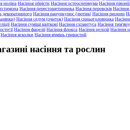
я ноліна
Насіння обрієти
Насіння остеоспермума
Насіння півоні
нтстимона
Насіння перестощетинника
Насіння перовскія
Насіння
а декоративного
Насіння ранункулюс (лютик(
Насіння рицини
Н
льнянки)
Насіння седум (очиток)
Насіння синьоголовника
Насіння
ліції
Насіння суміші квіткові
Насіння схізантуса
Насіння тим'яну
остегії
Насіння фацелії
Насіння флокса
Насіння целозії
Насіння ц
Насіння ясколки
Насіння ячмінь гривастий
газині насіння та рослин