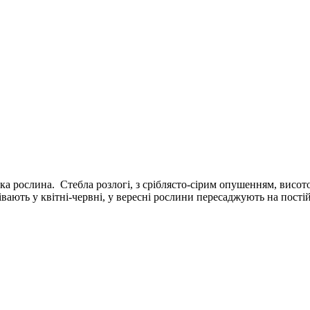
 рослина. Стебла розлогі, з сріблясто-сірим опушенням, висото
ають у квітні-червні, у вересні рослини пересаджують на пості