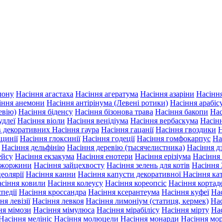
лону
Насіння агастаха
Насіння агератума
Насіння азаріни
Насінн
іння анемони
Насіння антірінума (Левені ротики)
Насіння арабіс
евію)
Насіння біденсу
Насіння бізонова трава
Насіння бакопи
Нас
удлеї
Насіння віоли
Насіння венідіума
Насіння вербаскума
Насін
ів декоративних
Насіння гаура
Насіння гацанії
Насіння гвоздики
Н
іцинії
Насіння глоксинії
Насіння годеції
Насіння гомфокарпус
На
Насіння дельфінію
Насіння деревію (тысячелистника)
Насіння д
ейсу
Насіння екзакума
Насіння енотери
Насіння ерізіума
Насіння
 жоржини
Насіння зайцехвосту
Насіння зелень для котів
Насіння 
еолярії
Насіння канни
Насіння капусти декоративної
Насіння ка
сіння ковили
Насіння колеусу
Насіння кореопсіс
Насіння кортаде
педії
Насіння кроссандра
Насіння ксерантеума
Насіння куфеї
Нас
ня левізії
Насіння левкоя
Насіння лимоніум (статиця, кермек)
Нас
ня мімози
Насіння мімулюса
Насіння мірабілісу
Насіння мірту
На
Насіння мелініс
Насіння молюцели
Насіння монарди
Насіння мо