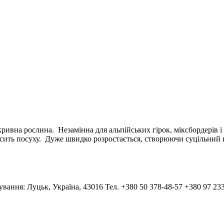
ивна рослина. Незамінна для альпійських гірок, міксбордерів і 
сить посуху. Дуже швидко розростається, створюючи суцільний к
тування: Луцьк, Україна, 43016 Тел. +380 50 378-48-57 +380 97 