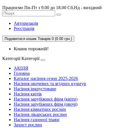
Працюємо Пн-Пт з 9.00 до 18.00 Сб,Нд - вихідний
Авторизація
Реєстрація
Подивитися кошик
Товарів 0 (0.00 грн.)
Кошик порожній!
Категорії
Категорії
АКЦІЯ
Головна
Каталог насіння сезон 2025-2026
Насіння овочевих та ягідних культур
Насіння інкрустоване
Насіння квітів
Насіння зарубіжних фірм (квіти)
Насіння зарубіжних фірм (овочі)
Насіння кімнатних рослин
Насіння лікарських рослин
Насіння газонної трави
Захист рослин