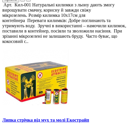
Арт. Кил-001 Натуральні килимки з льону дають змогу
вирощувати смачну, корисну й завжди свіжу
мікрозелень. Розмір килимка 10х17см для
контейнера Переваги килимків: Добре поглинають та
утримують воду. Зручні в використанні – намочили килимок,
поставили в контейнер, посіяли та зволожили насіння. При
зрізанні мікрозелені не залишають бруду. Часто буває, що
кокосовий с..
Липка стрічка від мух та молі Екострайп