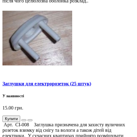
після чого целюлозна оболонка розклад..
Заглушки для електророзеток (25 штук)
У наявності
15.00 грн.
Купити
Арт. СІ-008 Заглушка призначена для захисту вуличних
розеток взимку від снігу та вологи а також дітей від
електрики. У сучасних квартирах прийнято розміщувати