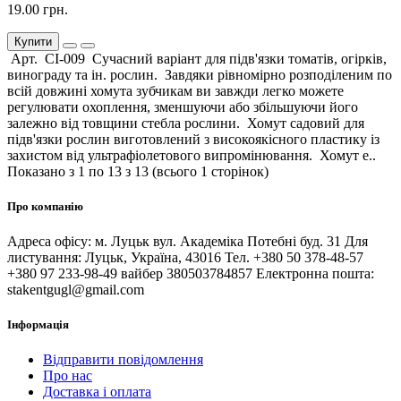
19.00 грн.
Купити
Арт. СІ-009 Сучасний варіант для підв'язки томатів, огірків,
винограду та ін. рослин. Завдяки рівномірно розподіленим по
всій довжині хомута зубчикам ви завжди легко можете
регулювати охоплення, зменшуючи або збільшуючи його
залежно від товщини стебла рослини. Хомут садовий для
підв'язки рослин виготовлений з високоякісного пластику із
захистом від ультрафіолетового випромінювання. Хомут е..
Показано з 1 по 13 з 13 (всього 1 сторінок)
Про компанію
Адреса офісу: м. Луцьк вул. Академіка Потебні буд. 31 Для
листування: Луцьк, Україна, 43016 Тел. +380 50 378-48-57
+380 97 233-98-49 вайбер 380503784857 Електронна пошта:
stakentgugl@gmail.com
Інформація
Відправити повідомлення
Про нас
Доставка і оплата