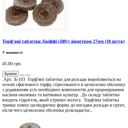
Торф'яні таблетки Джіффі (Jiffy) діаметром 27мм (10 штук)
У наявності
45.00 грн.
Купити
Арт. Б-103 Торф'яні таблетки для розсади виробляються на
основі сфагнового торфу, спресованого в целюлозно оболонку
з додаванням усіх необхідних компонентів для пророщування
насіння овочевих та квіткових культур. До складу таблетки
входить гідрогель, який утримує вологу. Торф'яна таблетка
тримає повну циліндричну форму до висадки розсади в грунт,
після чого целюлозна оболонка розкладаєтьс..