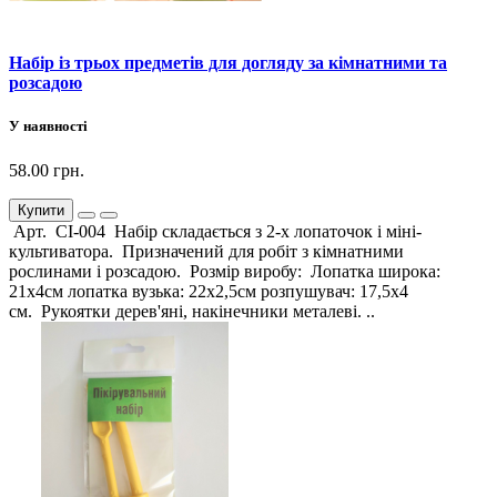
Набір із трьох предметів для догляду за кімнатними та
розсадою
У наявності
58.00 грн.
Купити
Арт. СІ-004 Набір складається з 2-х лопаточок і міні-
культиватора. Призначений для робіт з кімнатними
рослинами і розсадою. Розмір виробу: Лопатка широка:
21х4см лопатка вузька: 22х2,5см розпушувач: 17,5х4
см. Рукоятки дерев'яні, накінечники металеві. ..