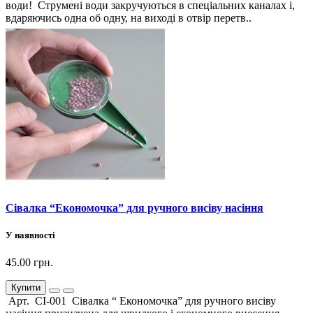
води! Струмені води закручуються в спеціальних каналах і,
вдаряючись одна об одну, на виході в отвір перетв..
Сівалка “Економочка” для ручного висіву насіння
У наявності
45.00 грн.
Купити
Арт. СІ-001 Сівалка “ Економочка” для ручного висіву