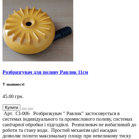
Розбризгувач для поливу Равлик 11см
У наявності
45.00 грн.
Купити
Арт. СІ-006 Розбризкувач " Равлик" застосовується в
системах індивідуального та промислового поливу, системах
санітарної обробки і підгодівлі. Розпилювач не вибагливий до
роботи та стану води. Простий механізм цієї насадки
дозволяє полити максимальну площу при невеликому тиску