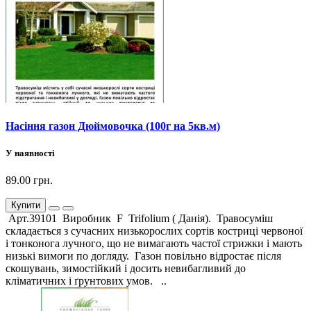
Насіння газон Дюймовочка (100г на 5кв.м)
У наявності
89.00 грн.
Купити
Арт.39101 Виробник F Trifolium ( Данія). Травосуміш
складається з сучасних низькорослих сортів костриці червоної
і тонконога лучного, що не вимагають частої стрижки і мають
низькі вимоги по догляду. Газон повільно відростає після
скошувань, зимостійкий і досить невибагливий до
кліматичних і ґрунтових умов. ..