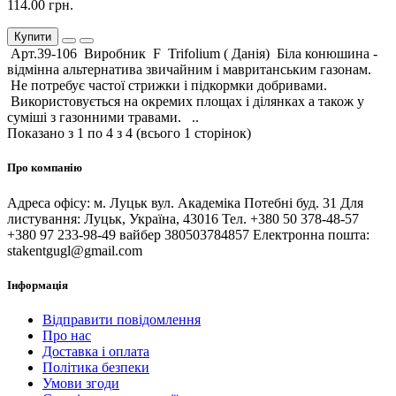
114.00 грн.
Купити
Арт.39-106 Виробник F Trifolium ( Данія) Біла конюшина -
відмінна альтернатива звичайним і мавританським газонам.
Не потребує частої стрижки і підкормки добривами.
Використовується на окремих площах і ділянках а також у
суміші з газонними травами. ..
Показано з 1 по 4 з 4 (всього 1 сторінок)
Про компанію
Адреса офісу: м. Луцьк вул. Академіка Потебні буд. 31 Для
листування: Луцьк, Україна, 43016 Тел. +380 50 378-48-57
+380 97 233-98-49 вайбер 380503784857 Електронна пошта:
stakentgugl@gmail.com
Інформація
Відправити повідомлення
Про нас
Доставка і оплата
Політика безпеки
Умови згоди