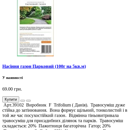
Насіння газон Парковий (100г на 5кв.м)
У наявності
69.00 грн.
Купити
Арт.39102 Виробник F Trifolium ( Данія). Травосуміш дуже
стійка до затінювання. Вона формує щільний, тонколистий і в
той же час посухостійкий газон. Відмінна тіньовитривала
травосуміш для присадибних ділянок та парків. Травосуміш
складається: 20% Пажитниця багаторічна Гатор; 20%