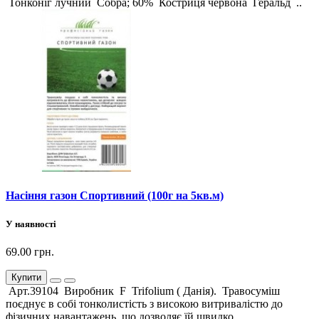
Тонконіг лучний Собра; 60% Костриця червона Геральд ..
Насіння газон Спортивний (100г на 5кв.м)
У наявності
69.00 грн.
Купити
Арт.39104 Виробник F Trifolium ( Данія). Травосуміш
поєднує в собі тонколистість з високою витривалістю до
фізичних навантажень, що дозволяє їй швидко