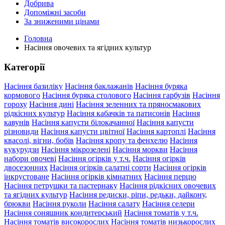
Добрива
Допоміжні засоби
За зниженими цінами
Головна
Насіння овочевих та ягідних культур
Категорії
Насіння базиліку
Насіння баклажанів
Насіння буряка
кормового
Насіння буряка столового
Насіння гарбузів
Насіння
гороху
Насіння дині
Насіння зеленних та пряносмакових
рідкісних культур
Насіння кабачків та патисонів
Насіння
кавунів
Насіння капусти білокачанної
Насіння капусти
різновиди
Насіння капусти цвітної
Насіння картоплі
Насіння
квасолі, вігни, бобів
Насіння кропу та фенхелю
Насіння
кукурудзи
Насіння мікрозелені
Насіння моркви
Насіння
набори овочеві
Насіння огірків у т.ч.
Насіння огірків
двосезонних
Насіння огірків салатні сорти
Насіння огірків
інкрустоване
Насіння огірків кімнатних
Насіння перцю
Насіння петрушки та пастернаку
Насіння рідкісних овочевих
та ягідних культур
Насіння редиски, ріпи, редьки, дайкону,
брюкви
Насіння руколи
Насіння салату
Насіння селери
Насіння соняшник кондитерський
Насіння томатів у т.ч.
Насіння томатів високорослих
Насіння томатів низькорослих