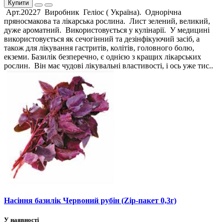
Купити
Арт.20227 Виробник Геліос ( Україна). Однорічна
пряносмакова та лікарська рослина. Лист зелений, великий,
дуже ароматний. Використовується у кулінарії. У медицині
використовується як сечогінний та дезінфікуючий засіб, а
також для лікування гастритів, колітів, головного болю,
екземи. Базилік безперечно, є однією з кращих лікарських
рослин. Він має чудові лікувальні властивості, і ось уже тис..
Насіння базилік Червоний рубін (Zip-пакет 0,3г)
У наявності