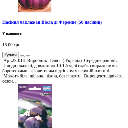
Насіння баклажан Віола ді Ференце (50 насінин)
У наявності
15.00 грн.
Купити
Арт.28-014 Виробник Геліос ( Україна) Середньоранній.
Плоди овальні, довжиною 10-12см, зі слабко вираженими
борозенками з фіолетовим відтінком у верхній частині.
М'якоть біла, щільна, ніжна, без гіркоти. Вирощують двічі за
сезон. ..