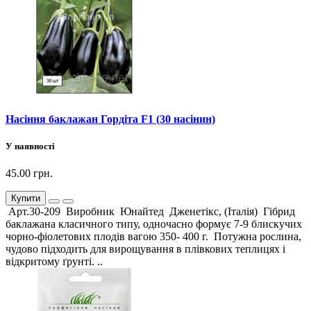
Насіння баклажан Гордіта F1 (30 насінин)
У наявності
45.00 грн.
Купити
Арт.30-209 Виробник Юнайтед Дженетікс, (Італія) Гібрид
баклажана класичного типу, одночасно формує 7-9 блискучих
чорно-фіолетових плодів вагою 350- 400 г. Потужна рослина,
чудово підходить для вирощування в плівкових теплицях і
відкритому ґрунті. ..