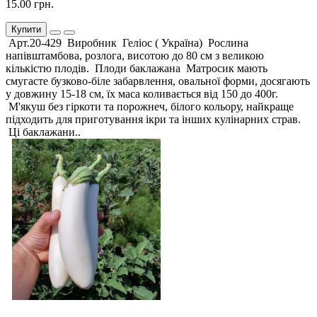
15.00 грн.
Купити
Арт.20-429 Виробник Геліос ( Україна) Рослина
напівштамбова, розлога, висотою до 80 см з великою
кількістю плодів. Плоди баклажана Матросик мають
смугасте бузково-біле забарвлення, овальної форми, досягають
у довжину 15-18 см, їх маса коливається від 150 до 400г.
М'якуш без гіркоти та порожнеч, білого кольору, найкраще
підходить для приготування ікри та інших кулінарних страв.
Ці баклажани..