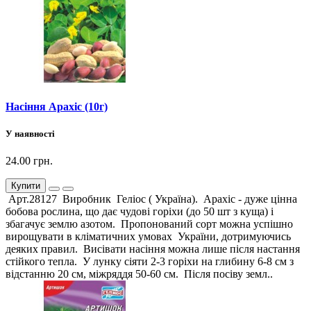
Насіння Арахіс (10г)
У наявності
24.00 грн.
Купити
Арт.28127 Виробник Геліос ( Україна). Арахіс - дуже цінна
бобова рослина, що дає чудові горіхи (до 50 шт з куща) і
збагачує землю азотом. Пропонований сорт можна успішно
вирощувати в кліматичних умовах України, дотримуючись
деяких правил. Висівати насіння можна лише після настання
стійкого тепла. У лунку сіяти 2-3 горіхи на глибину 6-8 см з
відстанню 20 см, міжряддя 50-60 см. Після посіву земл..