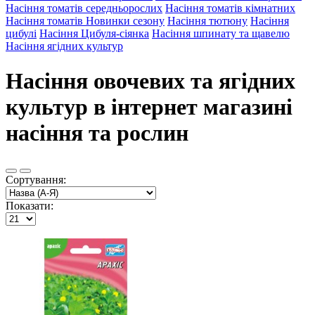
Насіння томатів середньорослих
Насіння томатів кімнатних
Насіння томатів Новинки сезону
Насіння тютюну
Насіння
цибулі
Насіння Цибуля-сіянка
Насіння шпинату та щавелю
Насіння ягідних культур
Насіння овочевих та ягідних
культур в інтернет магазині
насіння та рослин
Сортування:
Показати: