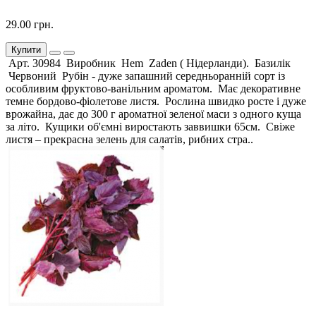
29.00 грн.
Купити
Арт. 30984 Виробник Hem Zaden ( Нідерланди). Базилік
Червоний Рубін - дуже запашний середньоранній сорт із
особливим фруктово-ванільним ароматом. Має декоративне
темне бордово-фіолетове листя. Рослина швидко росте і дуже
врожайна, дає до 300 г ароматної зеленої маси з одного куща
за літо. Кущики об'ємні виростають заввишки 65см. Свіже
листя – прекрасна зелень для салатів, рибних стра..