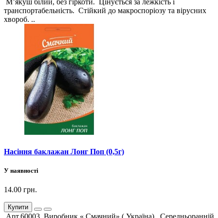
М’якуш білий, без гіркоти. Цінується за лежкість і
транспортабельність. Стійкий до макроспоріозу та вірусних
хвороб. ..
Насіння баклажан Лонг Поп (0,5г)
У наявності
14.00 грн.
Купити
Арт.60003 Виробник « Смачний» ( Україна). Середньоранній