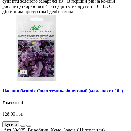
суцвіття зеленого забарвлення. В перший рік на кожній
рослині утворюється 4 - 6 суцвіть, на другий -10 -12. Є
дієтичним продуктом і делікатесом. ..
Насіння базилік Опал темно-фіолетовий (максіпакет 10г)
У наявності
128.00 грн.
Купити
Арт.30-935 Виробник Хемс Заден, ( Нідерланди)