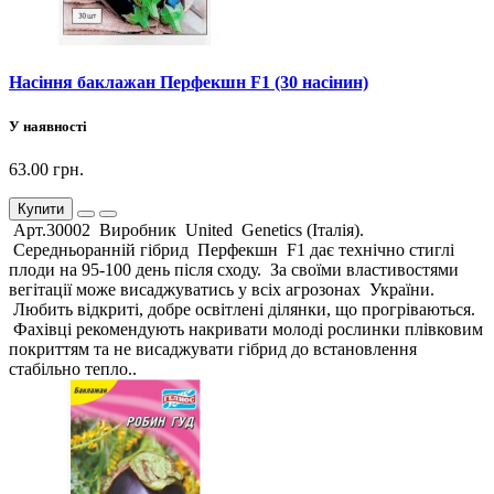
Насіння баклажан Перфекшн F1 (30 насінин)
У наявності
63.00 грн.
Купити
Арт.30002 Виробник United Genetics (Італія).
Середньоранній гібрид Перфекшн F1 дає технічно стиглі
плоди на 95-100 день після сходу. За своїми властивостями
вегітації може висаджуватись у всіх агрозонах України.
Любить відкриті, добре освітлені ділянки, що прогріваються.
Фахівці рекомендують накривати молоді рослинки плівковим
покриттям та не висаджувати гібрид до встановлення
стабільно тепло..