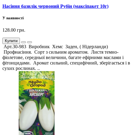
Насіння базилік червоний Рубін (максіпакет 10г)
У наявності
128.00 грн.
Купити
Арт.30-983 Виробник Хемс Заден, ( Нідерланди)
Профнасіння. Сорт з сильним ароматом. Листя темно-
фіолетове, середньої величини, багате ефірними маслами і
фітонцидами. Аромат сильний, специфічний, зберігається і в
сухих рослинах. ..