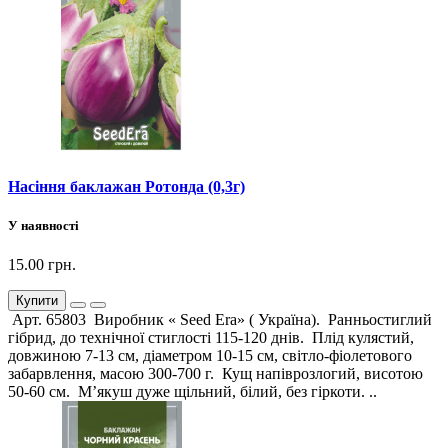
Насіння баклажан Ротонда (0,3г)
У наявності
15.00 грн.
Купити
Арт. 65803 Виробник « Seed Era» ( Україна). Ранньостиглий
гібрид, до технічної стиглості 115-120 днів. Плід кулястий,
довжиною 7-13 см, діаметром 10-15 см, світло-фіолетового
забарвлення, масою 300-700 г. Кущ напіврозлогий, висотою
50-60 см. М’якуш дуже щільний, білий, без гіркоти. ..