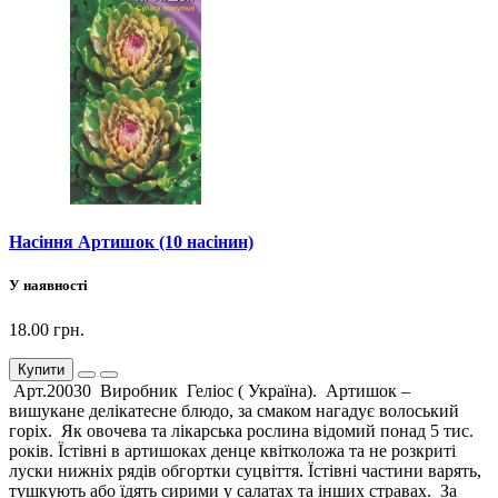
Насіння Артишок (10 насінин)
У наявності
18.00 грн.
Купити
Арт.20030 Виробник Геліос ( Україна). Артишок –
вишукане делікатесне блюдо, за смаком нагадує волоський
горіх. Як овочева та лікарська рослина відомий понад 5 тис.
років. Їстівні в артишоках денце квітколожа та не розкриті
луски нижніх рядів обгортки суцвіття. Їстівні частини варять,
тушкують або їдять сирими у салатах та інших стравах. За