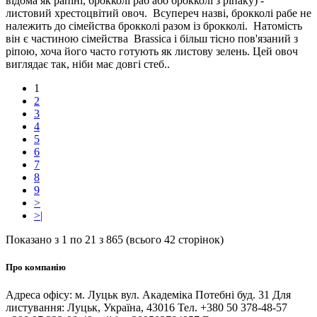
відома як рапіні, брокколі раб або брокколі з ріпаку) -
листовий хрестоцвітий овоч. Всупереч назві, брокколі рабе не
належить до сімейства брокколі разом із брокколі. Натомість
він є частиною сімейства Brassica і більш тісно пов'язаний з
ріпою, хоча його часто готують як листову зелень. Цей овоч
виглядає так, ніби має довгі стеб..
1
2
3
4
5
6
7
8
9
>
>|
Показано з 1 по 21 з 865 (всього 42 сторінок)
Про компанію
Адреса офісу: м. Луцьк вул. Академіка Потебні буд. 31 Для
листування: Луцьк, Україна, 43016 Тел. +380 50 378-48-57