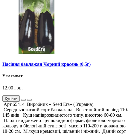
Насіння баклажан Чорний красень (0,5г)
У наявності
12.00 грн.
Купити
Арт.65414 Виробник « Seed Era» ( Україна).
Середньостиглий сорт баклажана. Вегетаційний період 110-
145 днів. Кущ напіврозкидистого типу, висотою 60-80 см.
Плоди видовжено-грушовидної форми, фіолетово-чорного
кольору в біологічній стиглості, масою 110-200 г, довжиною
18-20 см. М'якуш кремовий, щільний і ніжний. Даний сорт