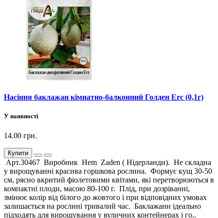
Насіння баклажан кімнатно-балконний Голден Erc (0,1г)
У наявності
14.00 грн.
Купити
Арт.30467 Виробник Hem Zaden ( Нідерланди). Не складна
у вирощуванні красива горшкова рослина. Формує кущ 30-50
см, рясно вкритий фіолетовими квітами, які перетворюються в
компактні плоди, масою 80-100 г. Плід, при дозріванні,
змінює колір від білого до жовтого і при відповідних умовах
залишається на рослині тривалий час. Баклажани ідеально
підходять для вирощування у вуличних контейнерах і го..