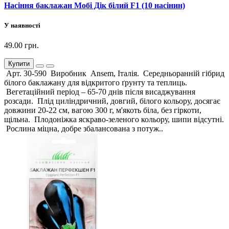
Насіння баклажан Мобі Дік білий F1 (10 насінин)
У наявності
49.00 грн.
Купити
Арт. 30-590 Виробник Ansem, Італія. Середньоранній гібрид
білого баклажану для відкритого ґрунту та теплиць.
Вегетаційний період – 65-70 днів після висаджування
розсади. Плід циліндричний, довгий, білого кольору, досягає
довжини 20-22 см, вагою 300 г, м'якоть біла, без гіркоти,
щільна. Плодоніжка яскраво-зеленого кольору, шипи відсутні.
Рослина міцна, добре збалансована з потуж..