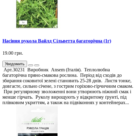
Насіння рукола Вайлд Сільветта багаторічна (1г)
19.00 грн.
Уведомить
Арт.30231 Виробник Ansem (Італія). Теплолюбна
багаторічна пряно-смакова рослина. Період від сходів до
збирання соковитої зелені становить 25-28 днів. Листя тонке,
довгасте, сильно січене, з гострим горіхово-гірчичним смаком.
При регулярному зволоженні вони утворюють ніжний смак і
менше гірчать. Руколу вирощують у відкритому ґрунті, під
плівковим укриттям, а також на підвіконнях у контейнерах...