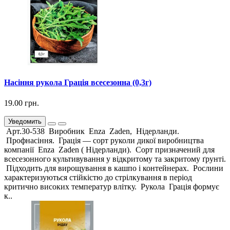
Насіння рукола Грація всесезонна (0,3г)
19.00 грн.
Уведомить
Арт.30-538 Виробник Enza Zaden, Нідерланди.
Профнасіння. Грація — сорт руколи дикої виробництва
компанії Enza Zaden ( Нідерланди). Сорт призначений для
всесезонного культивування у відкритому та закритому ґрунті.
Підходить для вирощування в кашпо і контейнерах. Рослини
характеризуються стійкістю до стрілкування в період
критично високих температур влітку. Рукола Грація формує
к..