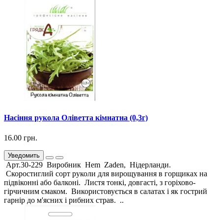
Насіння рукола Оліветта кімнатна (0,3г)
16.00 грн.
Уведомить
Арт.30-229 Виробник Hem Zaden, Нідерланди.
Скоростиглий сорт руколи для вирощування в горщиках на
підвіконні або балконі. Листя тонкі, довгасті, з горіхово-
гірчичним смаком. Використовується в салатах і як гострий
гарнір до м'ясних і рибних страв. ..