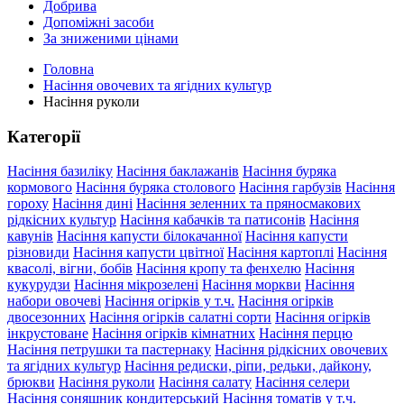
Добрива
Допоміжні засоби
За зниженими цінами
Головна
Насіння овочевих та ягідних культур
Насіння руколи
Категорії
Насіння базиліку
Насіння баклажанів
Насіння буряка
кормового
Насіння буряка столового
Насіння гарбузів
Насіння
гороху
Насіння дині
Насіння зеленних та пряносмакових
рідкісних культур
Насіння кабачків та патисонів
Насіння
кавунів
Насіння капусти білокачанної
Насіння капусти
різновиди
Насіння капусти цвітної
Насіння картоплі
Насіння
квасолі, вігни, бобів
Насіння кропу та фенхелю
Насіння
кукурудзи
Насіння мікрозелені
Насіння моркви
Насіння
набори овочеві
Насіння огірків у т.ч.
Насіння огірків
двосезонних
Насіння огірків салатні сорти
Насіння огірків
інкрустоване
Насіння огірків кімнатних
Насіння перцю
Насіння петрушки та пастернаку
Насіння рідкісних овочевих
та ягідних культур
Насіння редиски, ріпи, редьки, дайкону,
брюкви
Насіння руколи
Насіння салату
Насіння селери
Насіння соняшник кондитерський
Насіння томатів у т.ч.