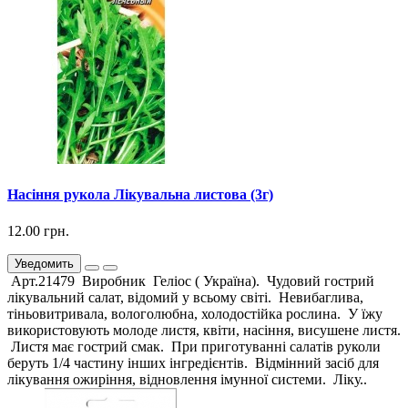
Насіння рукола Лікувальна листова (3г)
12.00 грн.
Уведомить
Арт.21479 Виробник Геліос ( Україна). Чудовий гострий
лікувальний салат, відомий у всьому світі. Невибаглива,
тіньовитривала, вологолюбна, холодостійка рослина. У їжу
використовують молоде листя, квіти, насіння, висушене листя.
Листя має гострий смак. При приготуванні салатів руколи
беруть 1/4 частину інших інгредієнтів. Відмінний засіб для
лікування ожиріння, відновлення імунної системи. Ліку..