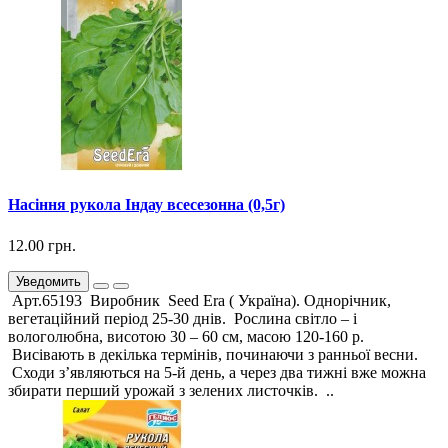
Насіння рукола Індау всесезонна (0,5г)
12.00 грн.
Уведомить
Арт.65193 Виробник Seed Era ( Україна). Однорічник,
вегетаційний період 25-30 днів. Рослина світло – і
вологолюбна, висотою 30 – 60 см, масою 120-160 р.
Висівають в декілька термінів, починаючи з ранньої весни.
Сходи з’являються на 5-й день, а через два тижні вже можна
збирати перший урожай з зелених листочків. ..