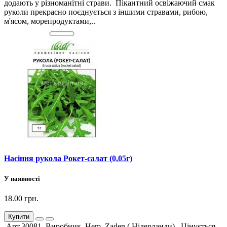
додають у різноманітні страви. Пікантний освіжаючий смак
руколи прекрасно поєднується з іншими стравами, рибою,
м'ясом, морепродуктами,..
Насіння рукола Рокет-салат (0,05г)
У наявності
18.00 грн.
Купити
Арт.30081 Виробник Hem Zaden ( Нідерланди). Цінується