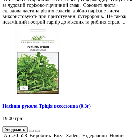
за чудовий горіхово-гірчичний смак. Соковиті листя -
складова частина різних салатів, дрібно нарізане листя
використовують при приготуванні бутербродів. Це також
незамінний гострий гарнір до м'ясних та рибних страв. ..
Насіння рукола Тріція всесезонна (0,3г)
19.00 грн.
Уведомить
Арт.30-558 Виробник Enza Zaden, Нідерланди Новий