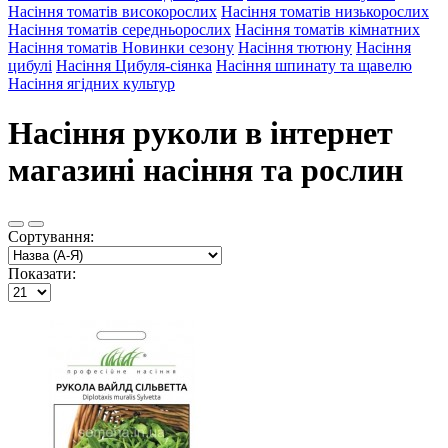
Насіння томатів високорослих
Насіння томатів низькорослих
Насіння томатів середньорослих
Насіння томатів кімнатних
Насіння томатів Новинки сезону
Насіння тютюну
Насіння
цибулі
Насіння Цибуля-сіянка
Насіння шпинату та щавелю
Насіння ягідних культур
Насіння руколи в інтернет
магазині насіння та рослин
Сортування:
Показати: