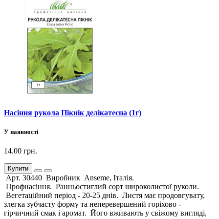
Насіння рукола Пікнік делікатесна (1г)
У наявності
14.00 грн.
Купити
Арт. 30440 Виробник Anseme, Італія.
Профнасіння. Ранньостиглий сорт широколистої руколи.
Вегетаційний період - 20-25 днів. Листя має продовгувату,
злегка зубчасту форму та неперевершений горіхово -
гірчичний смак і аромат. Його вживають у свіжому вигляді,