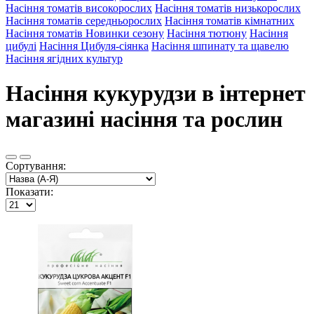
Насіння томатів високорослих
Насіння томатів низькорослих
Насіння томатів середньорослих
Насіння томатів кімнатних
Насіння томатів Новинки сезону
Насіння тютюну
Насіння
цибулі
Насіння Цибуля-сіянка
Насіння шпинату та щавелю
Насіння ягідних культур
Насіння кукурудзи в інтернет
магазині насіння та рослин
Сортування:
Показати: