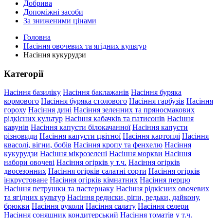
Добрива
Допоміжні засоби
За зниженими цінами
Головна
Насіння овочевих та ягідних культур
Насіння кукурудзи
Категорії
Насіння базиліку
Насіння баклажанів
Насіння буряка
кормового
Насіння буряка столового
Насіння гарбузів
Насіння
гороху
Насіння дині
Насіння зеленних та пряносмакових
рідкісних культур
Насіння кабачків та патисонів
Насіння
кавунів
Насіння капусти білокачанної
Насіння капусти
різновиди
Насіння капусти цвітної
Насіння картоплі
Насіння
квасолі, вігни, бобів
Насіння кропу та фенхелю
Насіння
кукурудзи
Насіння мікрозелені
Насіння моркви
Насіння
набори овочеві
Насіння огірків у т.ч.
Насіння огірків
двосезонних
Насіння огірків салатні сорти
Насіння огірків
інкрустоване
Насіння огірків кімнатних
Насіння перцю
Насіння петрушки та пастернаку
Насіння рідкісних овочевих
та ягідних культур
Насіння редиски, ріпи, редьки, дайкону,
брюкви
Насіння руколи
Насіння салату
Насіння селери
Насіння соняшник кондитерський
Насіння томатів у т.ч.