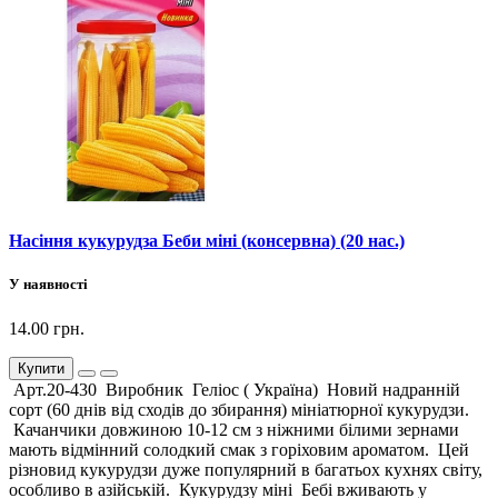
Насіння кукурудза Беби міні (консервна) (20 нас.)
У наявності
14.00 грн.
Купити
Арт.20-430 Виробник Геліос ( Україна) Новий надранній
сорт (60 днів від сходів до збирання) мініатюрної кукурудзи.
Качанчики довжиною 10-12 см з ніжними білими зернами
мають відмінний солодкий смак з горіховим ароматом. Цей
різновид кукурудзи дуже популярний в багатьох кухнях світу,
особливо в азійській. Кукурудзу міні Бебі вживають у