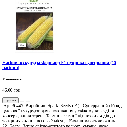
Насіння кукурудза Форвард F1 цукрова суперрання (15
насінин)
У наявності
46.00 грн.
Купити
Арт.30445 Виробник Spark Seeds ( А). Суперранній гібрид
цукрової кукурудзи для споживання у свіжому вигляді та
консервування зерен. Термін вегітації від появи сходів до
товарних качанів всього 2 місяці. Качани мають довжину
22...24см. Зерно світло-жовтого кольору, смачне, дуже