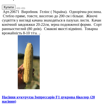
Купити
Арт.20671 Виробник Геліос ( Україна). Однорічна рослина.
Стебло пряме, товсте, висотою до 200 см і більше. Жіночі
суцвіття у вигляді качана знаходяться в пазухах листя. Качан
конічний завдовжки 20-22см, зерна подовженої форми. Сорт
ранньостиглий (80 днів). Смакові якості відмінні. Товарна
врожайність 8-10 т/га. ..
Насіння кукурудза Імпрессаріо F1 цукрова біколор (20
насінин)