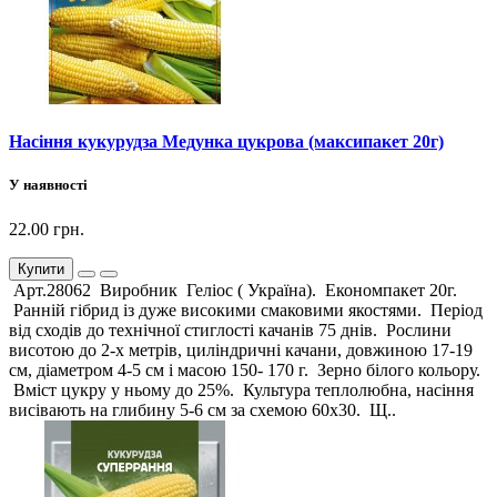
Насіння кукурудза Медунка цукрова (максипакет 20г)
У наявності
22.00 грн.
Купити
Арт.28062 Виробник Геліос ( Україна). Економпакет 20г.
Ранній гібрид із дуже високими смаковими якостями. Період
від сходів до технічної стиглості качанів 75 днів. Рослини
висотою до 2-х метрів, циліндричні качани, довжиною 17-19
см, діаметром 4-5 см і масою 150- 170 г. Зерно білого кольору.
Вміст цукру у ньому до 25%. Культура теплолюбна, насіння
висівають на глибину 5-6 см за схемою 60х30. Щ..