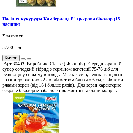
Насіння кукурудза Камберленд F1 цукрова біколор (15
насінин)
У наявності
37.00 грн.
Купити
Арт.30403 Виробник Clause ( Франція). Середньоранній
супер солодкий гібрид з терміном вегетації 75-76 діб для
реалізації у свіжому вигляді. Має красиві, великі та щільні
качани довжиною 22 см, діаметром близько 6 см, з рівними
рядами зерен (від 16 і більше рядів). Для зерен характерне
яскраве біколорне забарвлення: жовтий та білий колір. ..