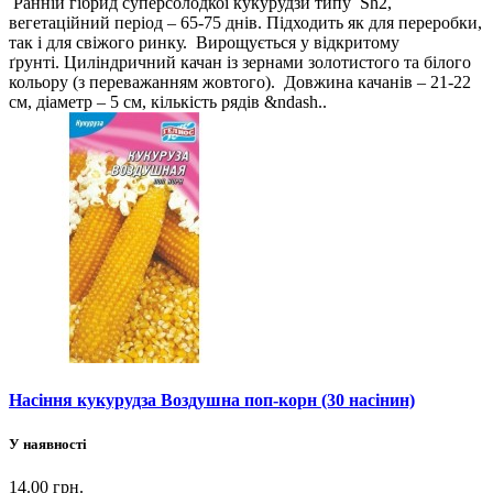
Ранній гібрид суперсолодкої кукурудзи типу Sh2,
вегетаційний період – 65-75 днів. Підходить як для переробки,
так і для свіжого ринку. Вирощується у відкритому
ґрунті. Циліндричний качан із зернами золотистого та білого
кольору (з переважанням жовтого). Довжина качанів – 21-22
см, діаметр – 5 см, кількість рядів &ndash..
Насіння кукурудза Воздушна поп-корн (30 насінин)
У наявності
14.00 грн.