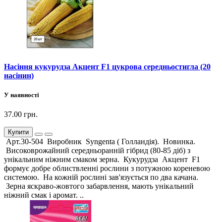
Насіння кукурудза Акцент F1 цукрова середньостигла (20
насінин)
У наявності
37.00 грн.
Купити
Арт.30-504 Виробник Syngenta ( Голландія). Новинка.
Високоврожайний середньоранній гібрид (80-85 діб) з
унікальним ніжним смаком зерна. Кукурудза Акцент F1
формує добре облиствленні рослини з потужною кореневою
системою. На кожній рослині зав'язується по два качана.
Зерна яскраво-жовтого забарвлення, мають унікальний
ніжний смак і аромат. ..