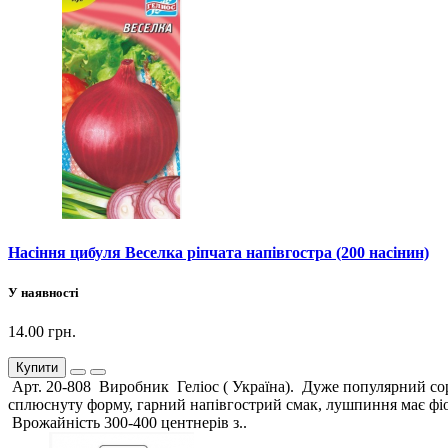
Насіння цибуля Веселка ріпчата напівгостра (200 насінин)
У наявності
14.00 грн.
Купити
Арт. 20-808 Виробник Геліос ( Україна). Дуже популярний сорт
сплюснуту форму, гарний напівгострий смак, лушпиння має фіол
Врожайність 300-400 центнерів з..