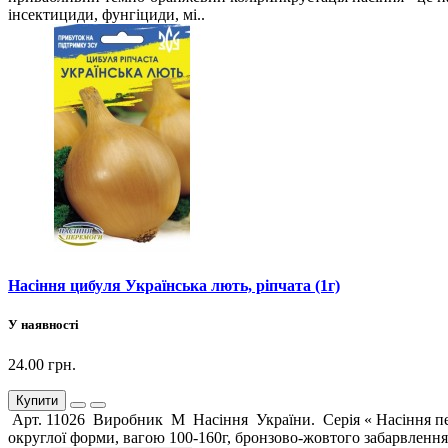
інсектициди, фунгіциди, мі..
Насіння цибуля Українська лють, ріпчата (1г)
У наявності
24.00 грн.
Купити
Арт. 11026 Виробник М Насіння України. Серія « Насіння пере
округлої форми, вагою 100-160г, бронзово-жовтого забарвлення 