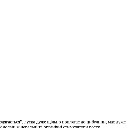
оздягається", луска дуже щільно прилягає до цибулини, має дуже
 додані мінеральні та органічні стимулятори росту,