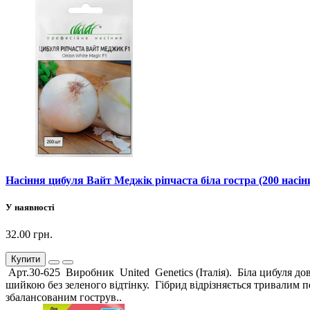
Насіння цибуля Вайт Меджік ріпчаста біла гостра (200 насін
У наявності
32.00 грн.
Купити
Арт.30-625 Виробник United Genetics (Італія). Біла цибуля дов
шийкою без зеленого відтінку. Гібрид відрізняється тривалим п
збалансованим гострув..