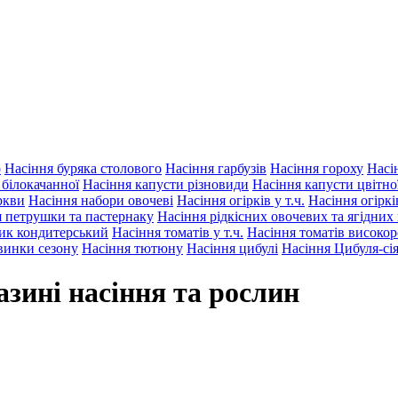
о
Насіння буряка столового
Насіння гарбузів
Насіння гороху
Насі
 білокачанної
Насіння капусти різновиди
Насіння капусти цвітно
ркви
Насіння набори овочеві
Насіння огірків у т.ч.
Насіння огірк
 петрушки та пастернаку
Насіння рідкісних овочевих та ягідних
ик кондитерський
Насіння томатів у т.ч.
Насіння томатів високо
винки сезону
Насіння тютюну
Насіння цибулі
Насіння Цибуля-сі
азині насіння та рослин