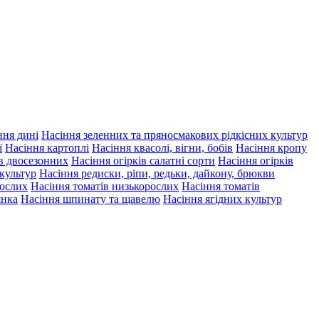
ння дині
Насіння зеленних та пряносмакових рідкісних культур
ї
Насіння картоплі
Насіння квасолі, вігни, бобів
Насіння кропу
ів двосезонних
Насіння огірків салатні сорти
Насіння огірків
 культур
Насіння редиски, ріпи, редьки, дайкону, брюкви
рослих
Насіння томатів низькорослих
Насіння томатів
янка
Насіння шпинату та щавелю
Насіння ягідних культур