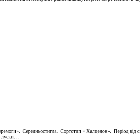
моги». Середньостигла. Сортотип « Халцедон». Період від сход
луски. ..