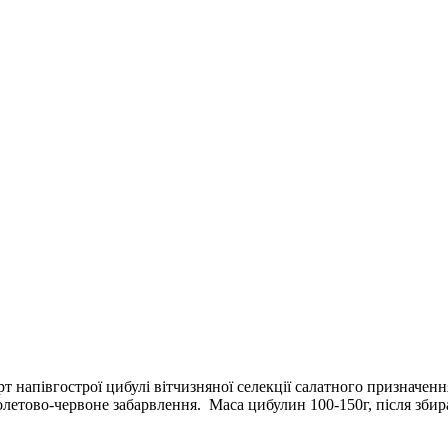
 напівгострої цибулі вітчизняної селекції салатного призначенн
етово-червоне забарвлення. Маса цибулин 100-150г, після збиран