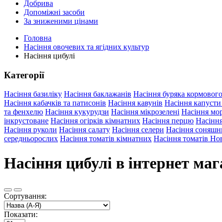
Добрива
Допоміжні засоби
За зниженими цінами
Головна
Насіння овочевих та ягідних культур
Насіння цибулі
Категорії
Насіння базиліку
Насіння баклажанів
Насіння буряка кормовог
Насіння кабачків та патисонів
Насіння кавунів
Насіння капусти
та фенхелю
Насіння кукурудзи
Насіння мікрозелені
Насіння мо
інкрустоване
Насіння огірків кімнатних
Насіння перцю
Насіння
Насіння руколи
Насіння салату
Насіння селери
Насіння соняшн
середньорослих
Насіння томатів кімнатних
Насіння томатів Но
Насіння цибулі в інтернет маг
Сортування:
Показати: