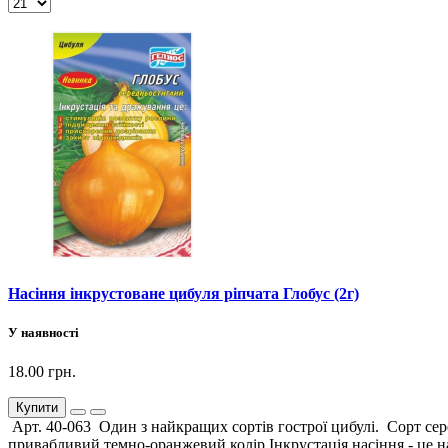
Насіння інкрустоване цибуля ріпчата Глобус (2г)
У наявності
18.00 грн.
Купити
Арт. 40-063 Один з найкращих сортів гострої цибулі. Сорт сере
привабливий темно-оранжевий колір.Інкрустація насіння - це на