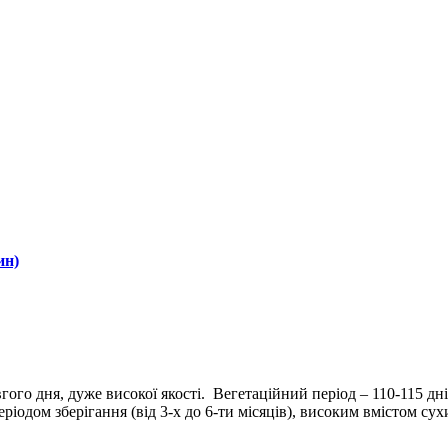
ин)
гого дня, дуже високої якості. Вегетаційний період – 110-115 дн
еріодом зберігання (від 3-х до 6-ти місяців), високим вмістом с