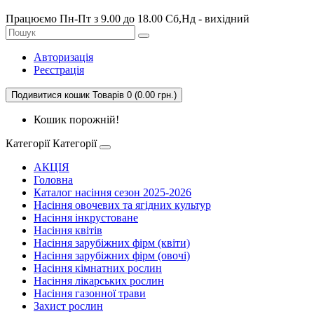
Працюємо Пн-Пт з 9.00 до 18.00 Сб,Нд - вихідний
Авторизація
Реєстрація
Подивитися кошик
Товарів 0 (0.00 грн.)
Кошик порожній!
Категорії
Категорії
АКЦІЯ
Головна
Каталог насіння сезон 2025-2026
Насіння овочевих та ягідних культур
Насіння інкрустоване
Насіння квітів
Насіння зарубіжних фірм (квіти)
Насіння зарубіжних фірм (овочі)
Насіння кімнатних рослин
Насіння лікарських рослин
Насіння газонної трави
Захист рослин