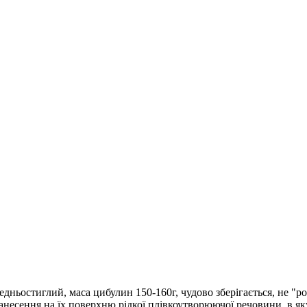
дньостиглий, маса цибулин 150-160г, чудово зберігається, не "р
несення на їх поверхню рідкої плівкоутворюючої речовини, в яку