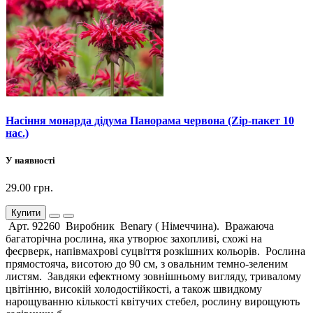
Насіння монарда дідума Панорама червона (Zip-пакет 10
нас.)
У наявності
29.00 грн.
Купити
Арт. 92260 Виробник Benary ( Німеччина). Вражаюча
багаторічна рослина, яка утворює захопливі, схожі на
феєрверк, напівмахрові суцвіття розкішних кольорів. Рослина
прямостояча, висотою до 90 см, з овальним темно-зеленим
листям. Завдяки ефектному зовнішньому вигляду, тривалому
цвітінню, високій холодостійкості, а також швидкому
нарощуванню кількості квітучих стебел, рослину вирощують