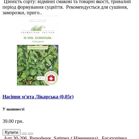
Цінність сорту: відмінні смакові та товарні якості, тривалий
період формування суцвіття. Рекомендується для сушіння,
заморозки, приго..
Насіння м'ята Лікарська (0,05г)
У наявності
39.00 грн.
Купити
Арт.30-206 Виробник Satimex ( Німеччина). Багаторічна