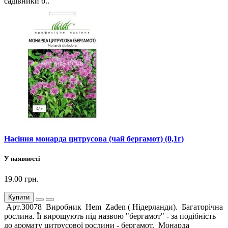
садівники б..
Насіння монарда цитрусова (чай бергамот) (0,1г)
У наявності
19.00 грн.
Купити
Арт.30078 Виробник Hem Zaden ( Нідерланди). Багаторічна
рослина. Її вирощують під назвою "бергамот" - за подібність
до аромату цитрусової рослини - бергамот. Монарда