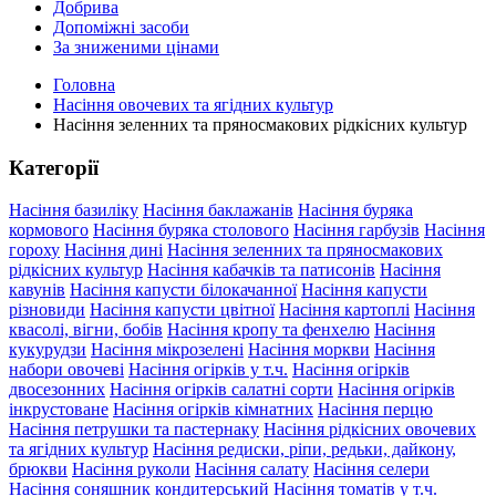
Добрива
Допоміжні засоби
За зниженими цінами
Головна
Насіння овочевих та ягідних культур
Насіння зеленних та пряносмакових рідкісних культур
Категорії
Насіння базиліку
Насіння баклажанів
Насіння буряка
кормового
Насіння буряка столового
Насіння гарбузів
Насіння
гороху
Насіння дині
Насіння зеленних та пряносмакових
рідкісних культур
Насіння кабачків та патисонів
Насіння
кавунів
Насіння капусти білокачанної
Насіння капусти
різновиди
Насіння капусти цвітної
Насіння картоплі
Насіння
квасолі, вігни, бобів
Насіння кропу та фенхелю
Насіння
кукурудзи
Насіння мікрозелені
Насіння моркви
Насіння
набори овочеві
Насіння огірків у т.ч.
Насіння огірків
двосезонних
Насіння огірків салатні сорти
Насіння огірків
інкрустоване
Насіння огірків кімнатних
Насіння перцю
Насіння петрушки та пастернаку
Насіння рідкісних овочевих
та ягідних культур
Насіння редиски, ріпи, редьки, дайкону,
брюкви
Насіння руколи
Насіння салату
Насіння селери
Насіння соняшник кондитерський
Насіння томатів у т.ч.