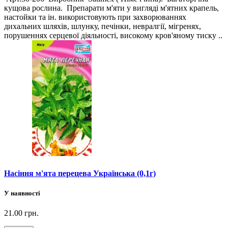
кущова рослина. Препарати м'яти у вигляді м'ятних крапель,
настойки та ін. використовують при захворюваннях
дихальних шляхів, шлунку, печінки, невралгії, мігренях,
порушеннях серцевої діяльності, високому кров'яному тиску ..
Насіння м'ята перецева Українська (0,1г)
У наявності
21.00 грн.