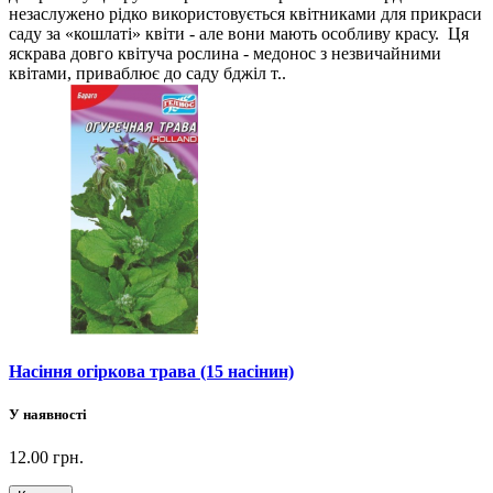
незаслужено рідко використовується квітниками для прикраси
саду за «кошлаті» квіти - але вони мають особливу красу. Ця
яскрава довго квітуча рослина - медонос з незвичайними
квітами, приваблює до саду бджіл т..
Насіння огіркова трава (15 насінин)
У наявності
12.00 грн.