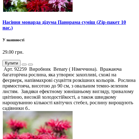
Насіння монарда дідума Панорама суміш (Zip-пакет 10
нас.)
У наявності
29.00 грн.
Купити
Арт. 92259 Виробник Benary ( Німеччина). Вражаюча
багаторічна рослина, яка утворює захопливі, схожі на
феєрверк, напівмахрові суцвіття розкішних кольорів. Рослина
прямостояча, висотою до 90 см, з овальним темно-зеленим
листям. Завдяки ефектному зовнішньому вигляду, тривалому
цвітінню, високій холодостійкості, а також швидкому
нарощуванню кількості квітучих стебел, рослину вирощують
садівники б..