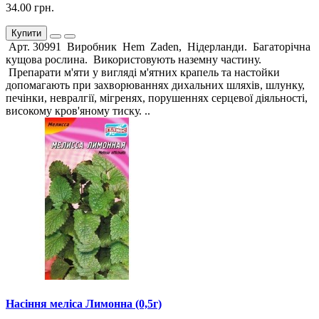
34.00 грн.
Купити
Арт. 30991 Виробник Hem Zaden, Нідерланди. Багаторічна
кущова рослина. Використовують наземну частину.
Препарати м'яти у вигляді м'ятних крапель та настойки
допомагають при захворюваннях дихальних шляхів, шлунку,
печінки, невралгії, мігренях, порушеннях серцевої діяльності,
високому кров'яному тиску. ..
Насіння меліса Лимонна (0,5г)