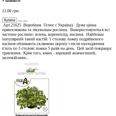
У наявності
12.00 грн.
Купити
Арт.21625 Виробник Геліос ( Україна). Дуже цінна
пряносмакова та лікувальна рослина. Використовуються всі
частини рослини: зелень, коренеплід, насіння. Найбільш
популярний такий настій: 1 столову ложку подрібненого
насіння обливають склянкою окропу і після охолодження
п'ють по 3 столові ложки 5 разів на день. Цей засіб покращує
травлення. Крім того, кмин - хороший жовчогінний,
заспокійливи..