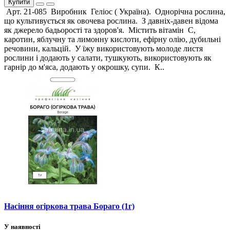
Купити
Арт. 21-085 Виробник Геліос ( Україна). Однорічна рослина,
що культивується як овочева рослина. З давніх-давен відома
як джерело бадьорості та здоров'я. Містить вітамін С,
каротин, яблучну та лимонну кислоти, ефірну олію, дубильні
речовини, кальцій. У їжу використовують молоде листя
рослини і додають у салати, тушкують, використовують як
гарнір до м'яса, додають у окрошку, супи. К..
Насіння огіркова трава Бораго (1г)
У наявності