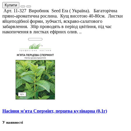
Купити
Арт. 11-327 Виробник Seed Era ( Україна). Багаторічна
пряно-ароматична рослина. Кущ висотою 40-80см. Листки
яйцеподібної форми, зубчасті, яскраво-салатового
забарвлення. Збір проводять в період цвітіння, під час
накопичення в листках ефірних олив. ..
Насіння м'ята Спермінт, перцева кулінарна (0,1г)
У наявності