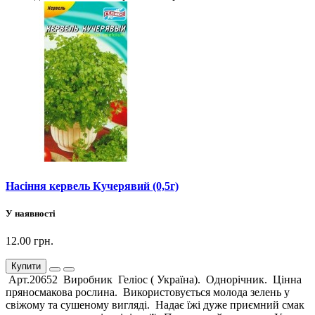
Насіння кервель Кучерявий (0,5г)
У наявності
12.00 грн.
Купити
Арт.20652 Виробник Геліос ( Україна). Однорічник. Цінна
пряносмакова рослина. Використовується молода зелень у
свіжому та сушеному вигляді. Надає їжі дуже приємний смак