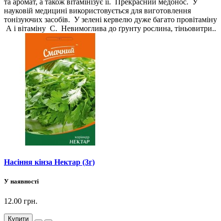
та аромат, а також вітамінізує її. Прекрасний медонос. У
науковій медицині використовується для виготовлення
тонізуючих засобів. У зелені кервелю дуже багато провітаміну
А і вітаміну С. Невимоглива до ґрунту рослина, тіньовитри..
Насіння кінза Нектар (3г)
У наявності
12.00 грн.
Купити