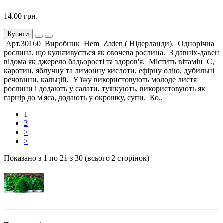
14.00 грн.
Купити
Арт.30160 Виробник Hem Zaden ( Нідерланди). Однорічна
рослина, що культивується як овочева рослина. З давніх-давен
відома як джерело бадьорості та здоров'я. Містить вітамін С,
каротин, яблучну та лимонну кислоти, ефірну олію, дубильні
речовини, кальцій. У їжу використовують молоде листя
рослини і додають у салати, тушкують, використовують як
гарнір до м'яса, додають у окрошку, супи. Ко..
1
2
>
>|
Показано з 1 по 21 з 30 (всього 2 сторінок)