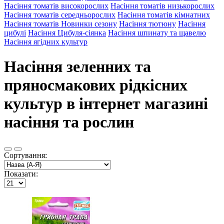
Насіння томатів високорослих
Насіння томатів низькорослих
Насіння томатів середньорослих
Насіння томатів кімнатних
Насіння томатів Новинки сезону
Насіння тютюну
Насіння
цибулі
Насіння Цибуля-сіянка
Насіння шпинату та щавелю
Насіння ягідних культур
Насіння зеленних та
пряносмакових рідкісних
культур в інтернет магазині
насіння та рослин
Сортування:
Показати: