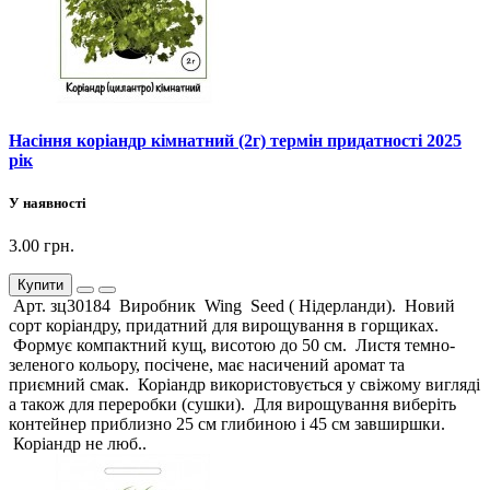
Насіння коріандр кімнатний (2г) термін придатності 2025
рік
У наявності
3.00 грн.
Купити
Арт. зц30184 Виробник Wing Seed ( Нідерланди). Новий
сорт коріандру, придатний для вирощування в горщиках.
Формує компактний кущ, висотою до 50 см. Листя темно-
зеленого кольору, посічене, має насичений аромат та
приємний смак. Коріандр використовується у свіжому вигляді
а також для переробки (сушки). Для вирощування виберіть
контейнер приблизно 25 см глибиною і 45 см завширшки.
Коріандр не люб..