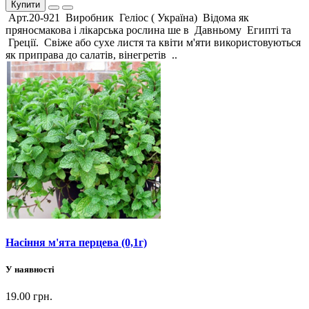
Купити
Арт.20-921 Виробник Геліос ( Україна) Відома як
пряносмакова і лікарська рослина ше в Давньому Египті та
Греції. Свіже або сухе листя та квіти м'яти використовуються
як приправа до салатів, вінегретів ..
Насіння м'ята перцева (0,1г)
У наявності
19.00 грн.