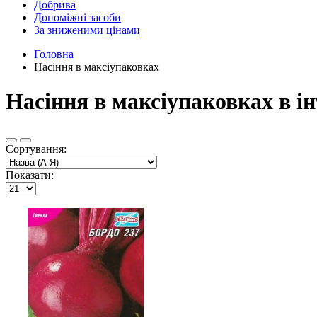
Добрива
Допоміжні засоби
За зниженими цінами
Головна
Насіння в максіупаковках
Насіння в максіупаковках в ін
Сортування:
Показати: