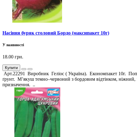
Насіння буряк столовий Бордо (максипакет 10г)
У наявності
18.00 грн.
Купити
Арт.22291 Виробник Геліос ( Україна). Економпакет 10г. Попу
ґрунт. М’якуш темно–червоний з бордовим відтінком, ніжний, щ
призначення. ..