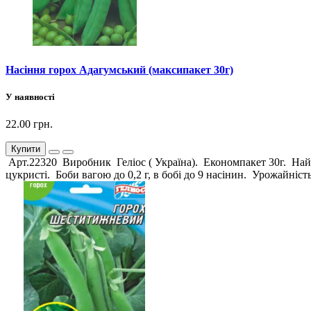
Насіння горох Адагумський (максипакет 30г)
У наявності
22.00 грн.
Купити
Арт.22320 Виробник Геліос ( Україна). Економпакет 30г. Найк
цукристі. Боби вагою до 0,2 г, в бобі до 9 насінин. Урожайніст