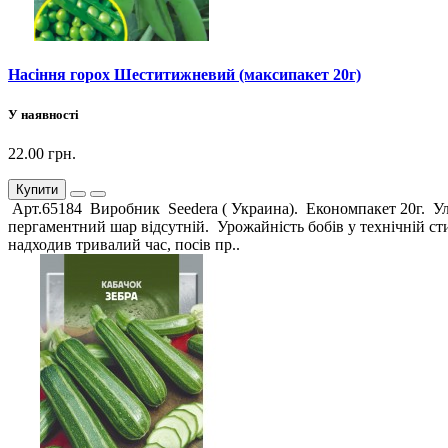
Насіння горох Шеститижневий (максипакет 20г)
У наявності
22.00 грн.
Купити
Арт.65184 Виробник Seedera ( Украина). Економпакет 20г. Уль
пергаментний шар відсутній. Урожайність бобів у технічній ст
надходив тривалий час, посів пр..