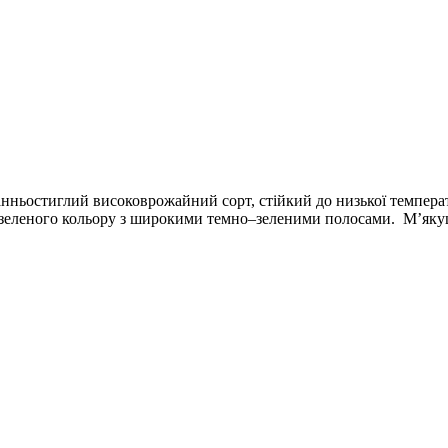
нньостиглий високоврожайний сорт, стійкий до низької темпера
-зеленого кольору з широкими темно–зеленими полосами. М’якуш