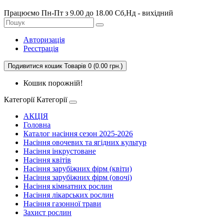
Працюємо Пн-Пт з 9.00 до 18.00 Сб,Нд - вихідний
Авторизація
Реєстрація
Подивитися кошик
Товарів 0 (0.00 грн.)
Кошик порожній!
Категорії
Категорії
АКЦІЯ
Головна
Каталог насіння сезон 2025-2026
Насіння овочевих та ягідних культур
Насіння інкрустоване
Насіння квітів
Насіння зарубіжних фірм (квіти)
Насіння зарубіжних фірм (овочі)
Насіння кімнатних рослин
Насіння лікарських рослин
Насіння газонної трави
Захист рослин