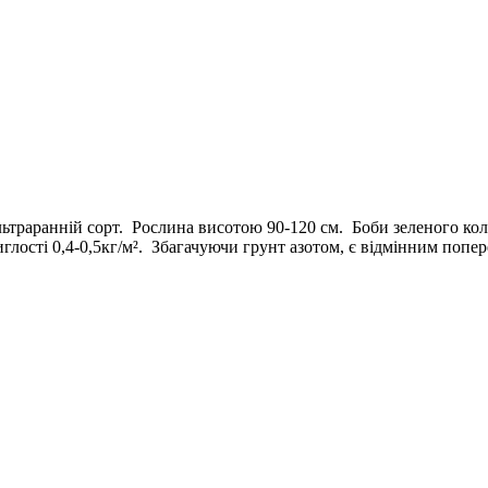
траранній сорт. Рослина висотою 90-120 см. Боби зеленого коль
иглості 0,4-0,5кг/м². Збагачуючи грунт азотом, є відмінним по