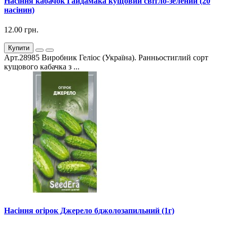
Насіння кабачок Гайдамака кущовий світло-зелений (20
насінин)
12.00 грн.
Купити
Арт.28985 Виробник Геліос (Україна). Ранньостиглий сорт
кущового кабачка з ...
Насіння огірок Джерело бджолозапильний (1г)