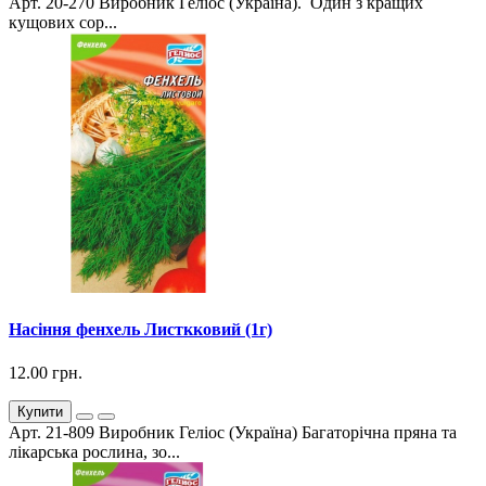
Арт. 20-270 Виробник Геліос (Україна). Один з кращих
кущових сор...
Насіння фенхель Листкковий (1г)
12.00 грн.
Купити
Арт. 21-809 Виробник Геліос (Україна) Багаторічна пряна та
лікарська рослина, зо...