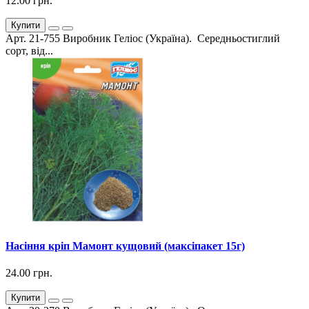
12.00 грн.
Купити
Арт. 21-755 Виробник Геліос (Україна). Середньостиглий
сорт, від...
Насіння кріп Мамонт кущовий (максіпакет 15г)
24.00 грн.
Купити