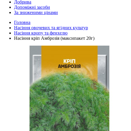
Добрива
Допоміжні засоби
За зниженими цінами
Головна
Насіння овочевих та ягідних культур
Насіння кропу та фенхелю
Насіння кріп Амброзія (максипакет 20г)