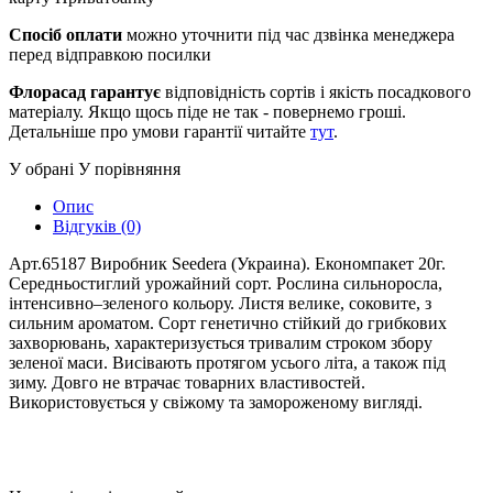
Спосіб оплати
можно уточнити під час дзвінка менеджера
перед відправкою посилки
Флорасад гарантує
відповідність сортів і якість посадкового
матеріалу. Якщо щось піде не так - повернемо гроші.
Детальніше про умови гарантії читайте
тут
.
У обрані
У порівняння
Опис
Відгуків (0)
Арт.65187 Виробник Seedera (Украина). Економпакет 20г.
Середньостиглий урожайний сорт. Рослина сильноросла,
інтенсивно–зеленого кольору. Листя велике, соковите, з
сильним ароматом. Сорт генетично стійкий до грибкових
захворювань, характеризується тривалим строком збору
зеленої маси. Висівають протягом усього літа, а також під
зиму. Довго не втрачає товарних властивостей.
Використовується у свіжому та замороженому вигляді.