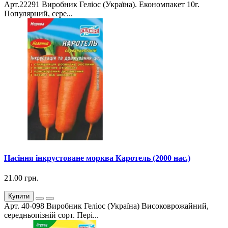
Арт.22291 Виробник Геліос (Україна). Економпакет 10г.
Популярний, сере...
Насіння інкрустоване морква Каротель (2000 нас.)
21.00 грн.
Купити
Арт. 40-098 Виробник Геліос (Україна) Високоврожайний,
середньопізній сорт. Пері...