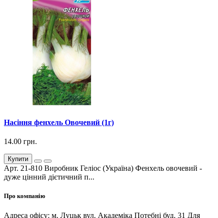
Насіння фенхель Овочевий (1г)
14.00 грн.
Купити
Арт. 21-810 Виробник Геліос (Україна) Фенхель овочевий -
дуже цінний дієтичний п...
Про компанію
Адреса офісу: м. Луцьк вул. Академіка Потебні буд. 31 Для