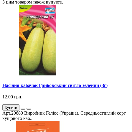
З цим товаром також купують
Насіння кабачок Грибовський світло-зелений (3г)
12.00 грн.
Купити
Арт.20680 Виробник Геліос (Україна). Середньостиглий сорт
кущового каб...