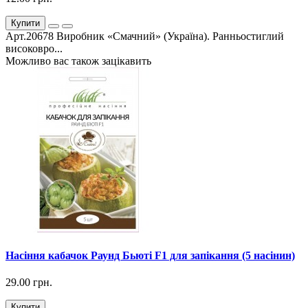
Купити
Арт.20678 Виробник «Смачний» (Україна). Ранньостиглий
високовро...
Можливо вас також зацікавить
Насіння кабачок Раунд Бьюті F1 для запікання (5 насінин)
29.00 грн.
Купити