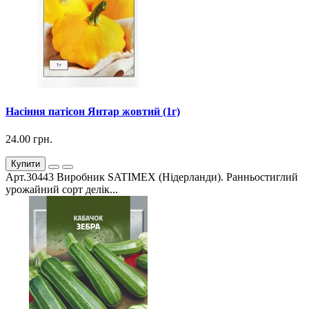
Насіння патісон Янтар жовтий (1г)
24.00 грн.
Купити
Арт.30443 Виробник SATIMEX (Нідерланди). Ранньостиглий
урожайний сорт делік...