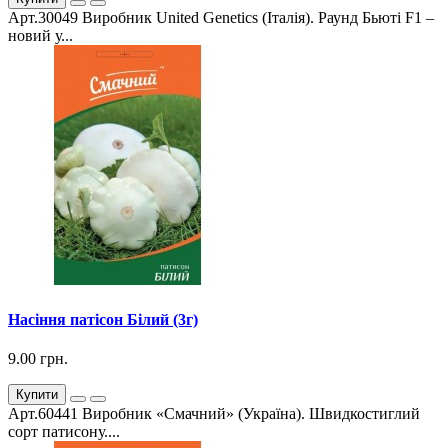
Арт.30049 Виробник United Genetics (Італія). Раунд Бьюті F1 –
новий у...
Насіння патісон Білий (3г)
9.00 грн.
Купити
Арт.60441 Виробник «Смачний» (Україна). Швидкостиглий
сорт патисону....