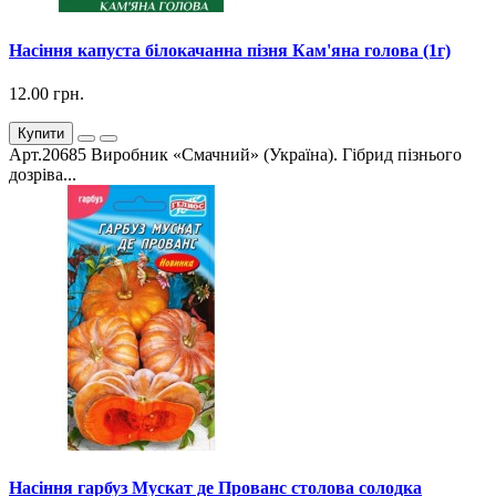
Насіння капуста білокачанна пізня Кам'яна голова (1г)
12.00 грн.
Купити
Арт.20685 Виробник «Смачний» (Україна). Гібрид пізнього
дозріва...
Насіння гарбуз Мускат де Прованс столова солодка