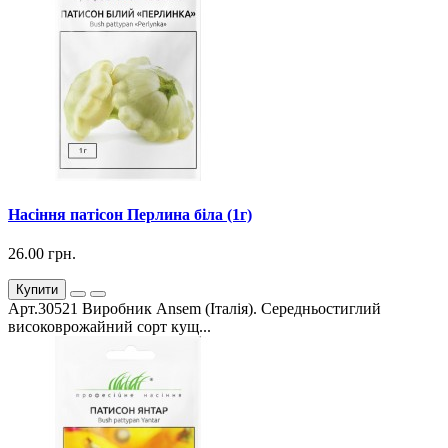
Насіння патісон Перлина біла (1г)
26.00 грн.
Купити
Арт.30521 Виробник Ansem (Італія). Середньостиглий
високоврожайний сорт кущ...