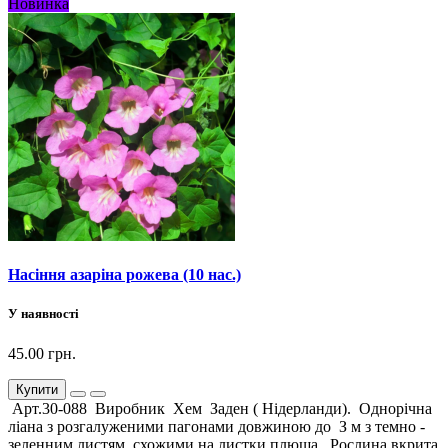
Новинка
Насіння азаріна рожева (10 нас.)
У наявності
45.00 грн.
Купити
Арт.30-088 Виробник Хем Заден ( Нідерланди). Однорічна
ліана з розгалуженими пагонами довжиною до З м з темно -
зеленним листям, схожими на листки плюща. Рослина вкрита