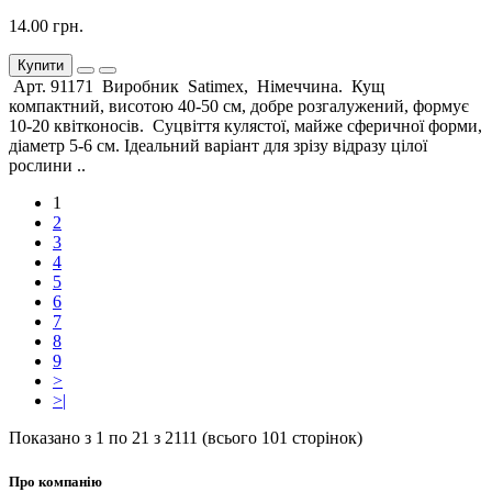
14.00 грн.
Купити
Арт. 91171 Виробник Satimex, Німеччина. Кущ
компактний, висотою 40-50 см, добре розгалужений, формує
10-20 квітконосів. Суцвіття кулястої, майже сферичної форми,
діаметр 5-6 см. Ідеальний варіант для зрізу відразу цілої
рослини ..
1
2
3
4
5
6
7
8
9
>
>|
Показано з 1 по 21 з 2111 (всього 101 сторінок)
Про компанію