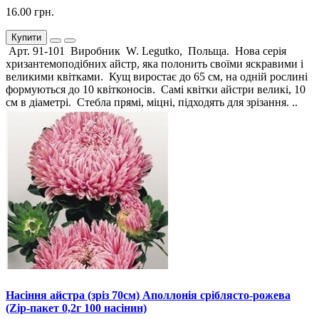
16.00 грн.
Купити
Арт. 91-101 Виробник W. Legutko, Польща. Нова серія
хризантемоподібних айстр, яка полонить своїми яскравими і
великими квітками. Кущ виростає до 65 см, на одній рослині
формуються до 10 квітконосів. Самі квітки айстри великі, 10
см в діаметрі. Стебла прямі, міцні, підходять для зрізання. ..
Насіння айстра (зріз 70см) Аполлонія сріблясто-рожева
(Zip-пакет 0,2г 100 насінин)