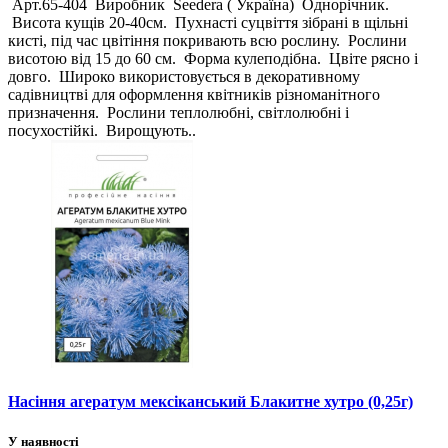
Арт.65-404 Виробник Seedera ( Україна) Однорічник.
Висота кущів 20-40см. Пухнасті суцвіття зібрані в щільні
кисті, під час цвітіння покривають всю рослину. Рослини
висотою від 15 до 60 см. Форма кулеподібна. Цвіте рясно і
довго. Широко використовується в декоративному
садівництві для оформлення квітників різноманітного
призначення. Рослини теплолюбні, світлолюбні і
посухостійкі. Вирощують..
Насіння агератум мексіканський Блакитне хутро (0,25г)
У наявності