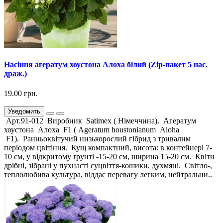
Насіння агератум хоустона Алоха білий (Zip-пакет 5 нас.
драж.)
19.00 грн.
Уведомить
Арт.91-012 Виробник Satimex ( Німеччина). Агератум
хоустона Алоха F1 ( Ageratum houstonianum Aloha
F1). Ранньоквітучий низькорослий гібрид з тривалим
періодом цвітіння. Кущ компактний, висота: в контейнері 7-
10 см, у відкритому ґрунті -15-20 см, ширина 15-20 см. Квіти
дрібні, зібрані у пухнасті суцвіття-кошики, духмяні. Світло-,
теплолюбива культура, віддає перевагу легким, нейтральни..