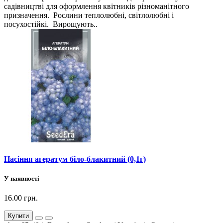
садівництві для оформлення квітників різноманітного
призначення. Рослини теплолюбні, світлолюбні і
посухостійкі. Вирощують..
Насіння агератум біло-блакитний (0,1г)
У наявності
16.00 грн.
Купити