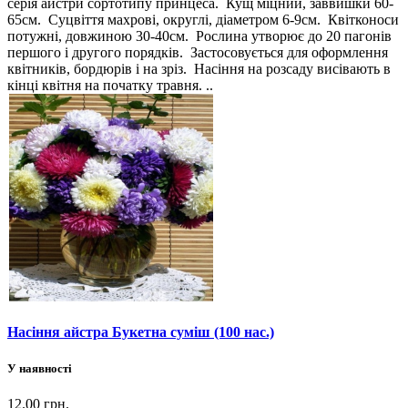
серія айстри сортотипу принцеса. Кущ міцний, заввишки 60-
65см. Суцвіття махрові, округлі, діаметром 6-9см. Квітконоси
потужні, довжиною 30-40см. Рослина утворює до 20 пагонів
першого і другого порядків. Застосовується для оформлення
квітників, бордюрів і на зріз. Насіння на розсаду висівають в
кінці квітня на початку травня. ..
Насіння айстра Букетна суміш (100 нас.)
У наявності
12.00 грн.