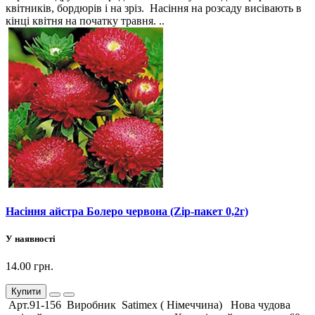
квітників, бордюрів і на зріз. Насіння на розсаду висівають в
кінці квітня на початку травня. ..
Насіння айстра Болеро червона (Zip-пакет 0,2г)
У наявності
14.00 грн.
Купити
Арт.91-156 Виробник Satimex ( Німеччина) Нова чудова