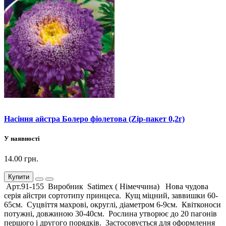
Насіння айстра Болеро фіолетова (Zip-пакет 0,2г)
У наявності
14.00 грн.
Купити
Арт.91-155 Виробник Satimex ( Німеччина) Нова чудова
серія айстри сортотипу принцеса. Кущ міцний, заввишки 60-
65см. Суцвіття махрові, округлі, діаметром 6-9см. Квітконоси
потужні, довжиною 30-40см. Рослина утворює до 20 пагонів
першого і другого порядків. Застосовується для оформлення