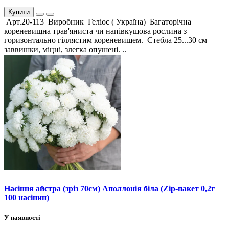
Купити
Арт.20-113 Виробник Геліос ( Україна) Багаторічна
кореневищна трав'яниста чи напівкущова рослина з
горизонтально гіллястим кореневищем. Стебла 25...30 см
заввишки, міцні, злегка опушені. ..
Насіння айстра (зріз 70см) Аполлонія біла (Zip-пакет 0,2г
100 насінин)
У наявності