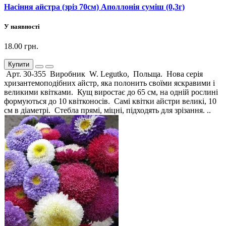
Насіння айстра (зріз 70см) Аполлонія суміш (0,3г)
У наявності
18.00 грн.
Купити
Арт. 30-355 Виробник W. Legutko, Польща. Нова серія
хризантемоподібних айстр, яка полонить своїми яскравими і
великими квітками. Кущ виростає до 65 см, на одній рослині
формуються до 10 квітконосів. Самі квітки айстри великі, 10
см в діаметрі. Стебла прямі, міцні, підходять для зрізання. ..