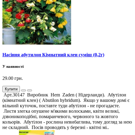
Насіння абутилон Кімнатний клен суміш (0,2г)
У наявності
29.00 грн.
Купити
Арт.30147 Виробник Hem Zaden ( Нідерланди). Абутілон
(кімнатний клен) ( Abutilon hybridum). Якщо у вашому домі є
вільний куточок, поставте туди абутілон - не прогадаєте.
Листя злегка опушене м'якими волосками, квіти великі,
дзвоникоподібні, помаранчевого, червоного та жовтого
кольорів. Абутілон - рослина невибаглива, тому догляд за нею
не складний. Посів проводять у березні - квітні мі..