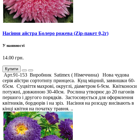
Насіння айстра Болеро рожева (Zip-пакет 0,2г)
У наявності
14.00 грн.
Купити
Арт.91-153 Виробник Satimex ( Німеччина) Нова чудова
серія айстри сортотипу принцеса. Кущ міцний, заввишки 60-
65см. Суцвіття махрові, округлі, діаметром 6-9см. Квітконоси
потужні, довжиною 30-40см. Рослина утворює до 20 пагонів
першого і другого порядків. Застосовується для оформлення
квітників, бордюрів і на зріз. Насіння на розсаду висівають в
кінці квітня на початку травня. ..