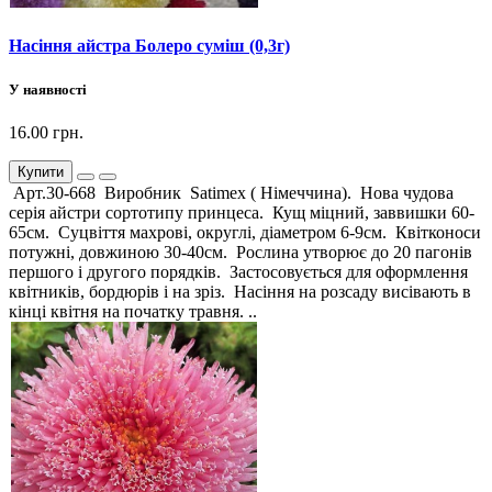
Насіння айстра Болеро суміш (0,3г)
У наявності
16.00 грн.
Купити
Арт.30-668 Виробник Satimex ( Німеччина). Нова чудова
серія айстри сортотипу принцеса. Кущ міцний, заввишки 60-
65см. Суцвіття махрові, округлі, діаметром 6-9см. Квітконоси
потужні, довжиною 30-40см. Рослина утворює до 20 пагонів
першого і другого порядків. Застосовується для оформлення
квітників, бордюрів і на зріз. Насіння на розсаду висівають в
кінці квітня на початку травня. ..