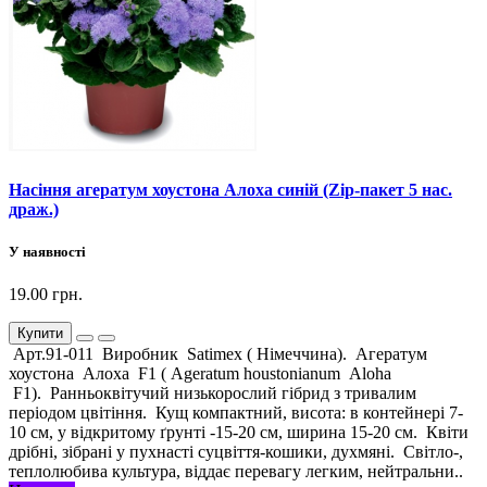
Насіння агератум хоустона Алоха синій (Zip-пакет 5 нас.
драж.)
У наявності
19.00 грн.
Купити
Арт.91-011 Виробник Satimex ( Німеччина). Агератум
хоустона Алоха F1 ( Ageratum houstonianum Aloha
F1). Ранньоквітучий низькорослий гібрид з тривалим
періодом цвітіння. Кущ компактний, висота: в контейнері 7-
10 см, у відкритому ґрунті -15-20 см, ширина 15-20 см. Квіти
дрібні, зібрані у пухнасті суцвіття-кошики, духмяні. Світло-,
теплолюбива культура, віддає перевагу легким, нейтральни..