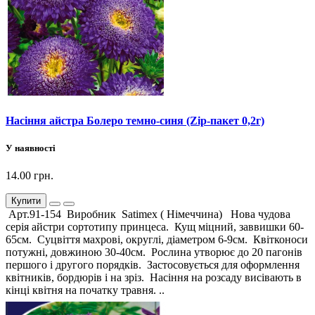
Насіння айстра Болеро темно-синя (Zip-пакет 0,2г)
У наявності
14.00 грн.
Купити
Арт.91-154 Виробник Satimex ( Німеччина) Нова чудова
серія айстри сортотипу принцеса. Кущ міцний, заввишки 60-
65см. Суцвіття махрові, округлі, діаметром 6-9см. Квітконоси
потужні, довжиною 30-40см. Рослина утворює до 20 пагонів
першого і другого порядків. Застосовується для оформлення
квітників, бордюрів і на зріз. Насіння на розсаду висівають в
кінці квітня на початку травня. ..