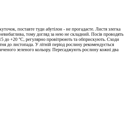
уточок, поставте туди абутілон - не прогадаєте. Листя злегка
невибаглива, тому догляд за нею не складний. Посів проводять
+15 до +20 °С, регулярно провітрюють та обприскують. Сходи
вітня до листопада. У літній період рослину рекомендується
асиченого зеленого кольору. Пересаджують рослину кожні два