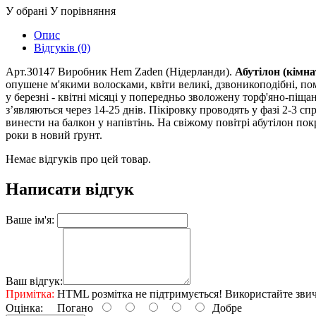
У обрані
У порівняння
Опис
Відгуків (0)
Арт.30147 Виробник Hem Zaden (Нідерланди).
Абутілон (кімна
опушене м'якими волосками, квіти великі, дзвоникоподібні, пом
у березні - квітні місяці у попередньо зволожену торф'яно-піщ
з’являються через 14-25 днів. Пікіровку проводять у фазі 2-3 с
винести на балкон у напівтінь. На свіжому повітрі абутілон по
роки в новий ґрунт.
Немає відгуків про цей товар.
Написати відгук
Ваше ім'я:
Ваш відгук:
Примітка:
HTML розмітка не підтримується! Використайте звич
Оцінка:
Погано
Добре