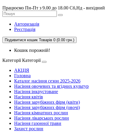
Працюємо Пн-Пт з 9.00 до 18.00 Сб,Нд - вихідний
Авторизація
Реєстрація
Подивитися кошик
Товарів 0 (0.00 грн.)
Кошик порожній!
Категорії
Категорії
АКЦІЯ
Головна
Каталог насіння сезон 2025-2026
Насіння овочевих та ягідних культур
Насіння інкрустоване
Насіння квітів
Насіння зарубіжних фірм (квіти)
Насіння зарубіжних фірм (овочі)
Насіння кімнатних рослин
Насіння лікарських рослин
Насіння газонної трави
Захист рослин