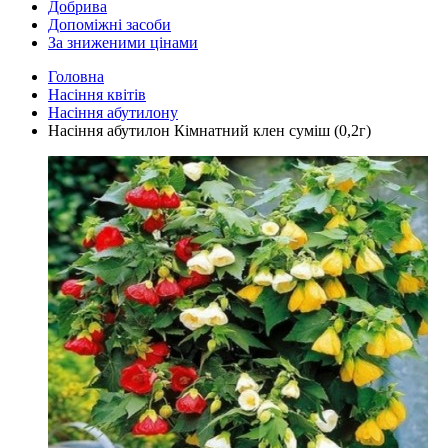
Добрива
Допоміжні засоби
За зниженими цінами
Головна
Насіння квітів
Насіння абутилону
Насіння абутилон Кімнатний клен суміш (0,2г)