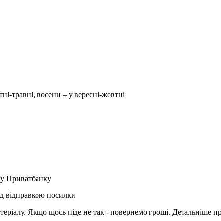
тні-травні, восени – у вересні-жовтні
рту Приватбанку
ед відправкою посилки
матеріалу. Якщо щось піде не так - повернемо гроші. Детальніше п