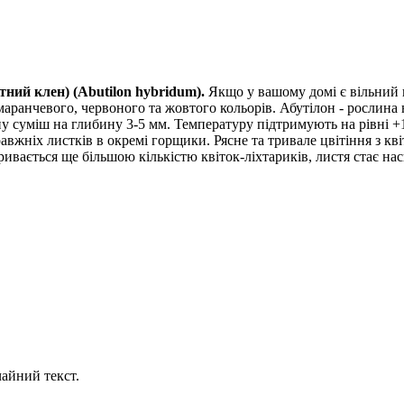
тний клен) (Abutilon hybridum)
.
Якщо у вашому домі є вільний к
аранчевого, червоного та жовтого кольорів. Абутілон - рослина 
ану суміш на глибину 3-5 мм. Температуру підтримують на рівні 
правжніх листків в окремі горщики. Рясне та тривале цвітіння з к
кривається ще більшою кількістю квіток-ліхтариків, листя стає н
айний текст.