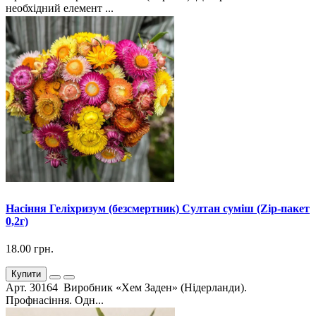
необхідний елемент ...
Насіння Геліхризум (безсмертник) Султан суміш (Zip-пакет
0,2г)
18.00 грн.
Купити
Арт. 30164 Виробник «Хем Заден» (Нідерланди).
Профнасіння. Одн...