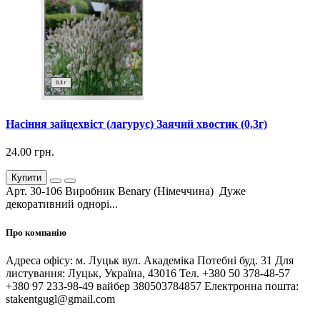
Насіння зайцехвіст (лагурус) Заячий хвостик (0,3г)
24.00 грн.
Купити
Арт. 30-106 Виробник Benary (Німеччина) Дуже
декоративний однорі...
Про компанію
Адреса офісу: м. Луцьк вул. Академіка Потебні буд. 31 Для
листування: Луцьк, Україна, 43016 Тел. +380 50 378-48-57
+380 97 233-98-49 вайбер 380503784857 Електронна пошта:
stakentgugl@gmail.com