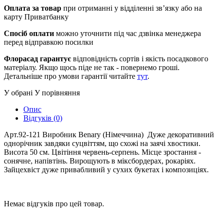
Оплата за товар
при отриманні у відділенні зв’язку або на
карту Приватбанку
Спосіб оплати
можно уточнити під час дзвінка менеджера
перед відправкою посилки
Флорасад гарантує
відповідність сортів і якість посадкового
матеріалу. Якщо щось піде не так - повернемо гроші.
Детальніше про умови гарантії читайте
тут
.
У обрані
У порівняння
Опис
Відгуків (0)
Арт.92-121 Виробник Benary (Німеччина) Дуже декоративний
однорічник завдяки суцвіттям, що схожі на заячі хвостики.
Висота 50 см. Цвітіння червень-серпень. Місце зростання -
сонячне, напівтінь. Вирощують в міксбордерах, рокаріях.
Зайцехвіст дуже привабливий у сухих букетах і композиціях.
Немає відгуків про цей товар.