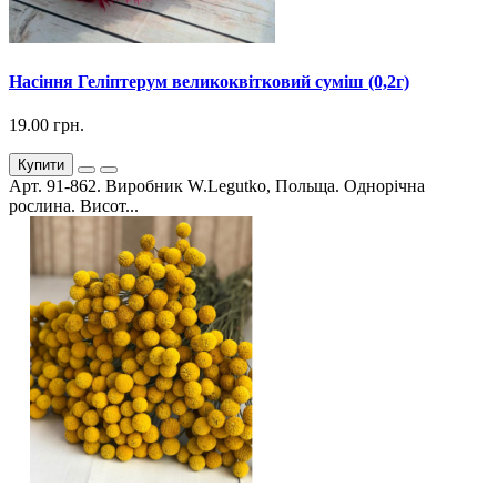
Насіння Геліптерум великоквітковий суміш (0,2г)
19.00 грн.
Купити
Арт. 91-862. Виробник W.Legutko, Польща. Однорічна
рослина. Висот...