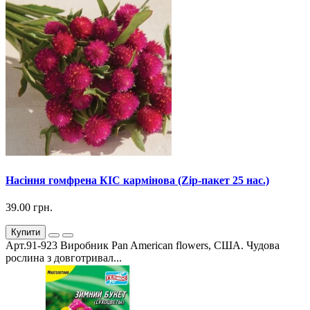
Насіння гомфрена КІС кармінова (Zip-пакет 25 нас.)
39.00 грн.
Купити
Арт.91-923 Виробник Pan American flowers, США. Чудова
рослина з довготривал...