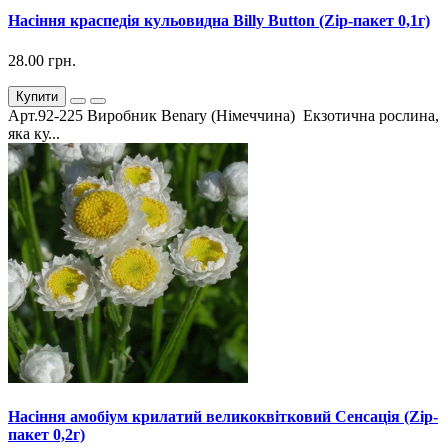
Насіння краспедія кульовидна Billy Button (Zip-пакет 0,1г)
28.00 грн.
Купити
Арт.92-225 Виробник Benary (Німеччина) Екзотична рослина,
яка ку...
Насіння амобіум крилатий великоквітковий Сенсація (Zip-
пакет 0,2г)