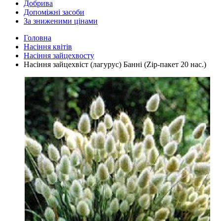
Добрива
Допоміжні засоби
За зниженими цінами
Головна
Насіння квітів
Насіння зайцехвосту
Насіння зайцехвіст (лагурус) Банні (Zip-пакет 20 нас.)