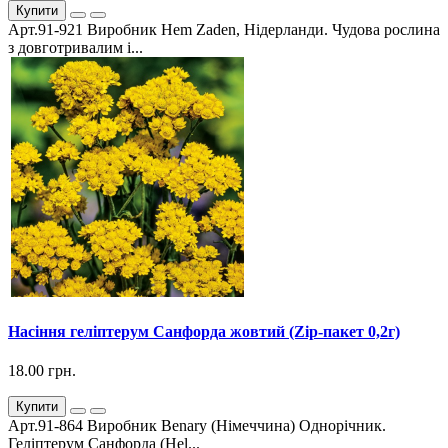
Купити
Арт.91-921 Виробник Hem Zaden, Нідерланди. Чудова рослина
з довготривалим і...
Насіння геліптерум Санфорда жовтий (Zip-пакет 0,2г)
18.00 грн.
Купити
Арт.91-864 Виробник Benary (Німеччина) Однорічник.
Геліптерум Санфорда (Hel...