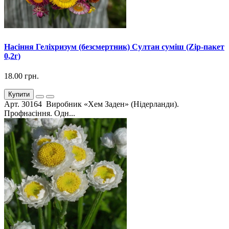
Насіння Геліхризум (безсмертник) Султан суміш (Zip-пакет
0,2г)
18.00 грн.
Купити
Арт. 30164 Виробник «Хем Заден» (Нідерланди).
Профнасіння. Одн...