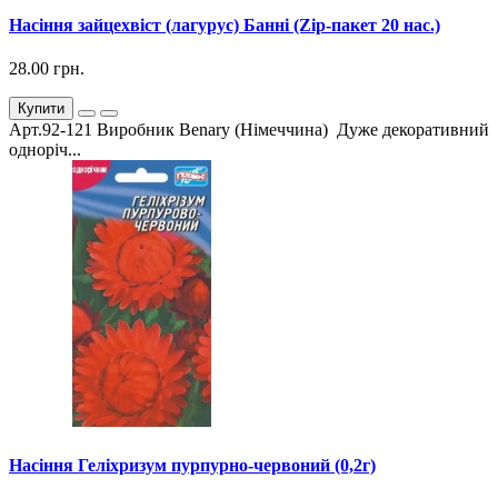
Насіння зайцехвіст (лагурус) Банні (Zip-пакет 20 нас.)
28.00 грн.
Купити
Арт.92-121 Виробник Benary (Німеччина) Дуже декоративний
одноріч...
Насіння Геліхризум пурпурно-червоний (0,2г)