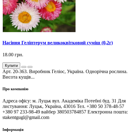
Насіння Геліптерум великоквітковий суміш (0,2г)
18.00 грн.
Купити
Арт. 20-363. Виробник Геліос, Україна. Однорічна рослина.
Висота кущів...
Про компанію
Адреса офісу: м. Луцьк вул. Академіка Потебні буд. 31 Для
листування: Луцьк, Україна, 43016 Тел. +380 50 378-48-57
+380 97 233-98-49 вайбер 380503784857 Електронна пошта:
stakentgugl@gmail.com
Інформація