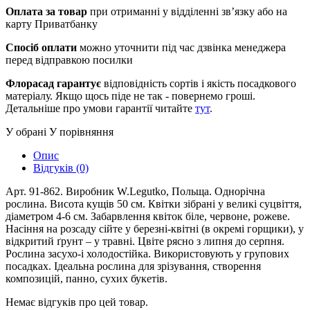
Оплата за товар
при отриманні у відділенні зв’язку або на
карту Приватбанку
Спосіб оплати
можно уточнити під час дзвінка менеджера
перед відправкою посилки
Флорасад гарантує
відповідність сортів і якість посадкового
матеріалу. Якщо щось піде не так - повернемо гроші.
Детальніше про умови гарантії читайте
тут
.
У обрані
У порівняння
Опис
Відгуків (0)
Арт. 91-862. Виробник W.Legutko, Польща. Однорічна
рослина. Висота кущів 50 см. Квітки зібрані у великі суцвіття,
діаметром 4-6 см. Забарвлення квіток біле, червоне, рожеве.
Насіння на розсаду сійте у березні-квітні (в окремі горщики), у
відкритий ґрунт – у травні. Цвіте рясно з липня до серпня.
Рослина засухо-і холодостійка. Використовують у групових
посадках. Ідеальна рослина для зрізування, створення
композицій, панно, сухих букетів.
Немає відгуків про цей товар.