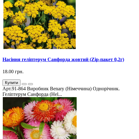
Насіння геліптерум Санфорда жовтий (Zip-пакет 0,2г)
18.00 грн.
Купити
Арт.91-864 Виробник Benary (Німеччина) Однорічник.
Геліптерум Санфорда (Hel...