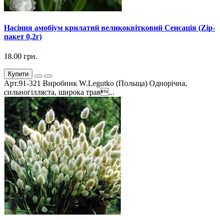
Насіння амобіум крилатий великоквітковий Сенсація (Zip-
пакет 0,2г)
18.00 грн.
Купити
Арт.91-321 Виробник W.Legutko (Польща) Однорічна,
сильногілляста, широка трав...