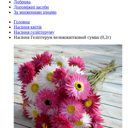
Добрива
Допоміжні засоби
За зниженими цінами
Головна
Насіння квітів
Насіння геліптеруму
Насіння Геліптерум великоквітковий суміш (0,2г)