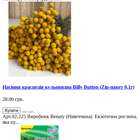
Насіння краспедія кульовидна Billy Button (Zip-пакет 0,1г)
28.00 грн.
Купити
Арт.92-225 Виробник Benary (Німеччина) Екзотична рослина,
яка ку...