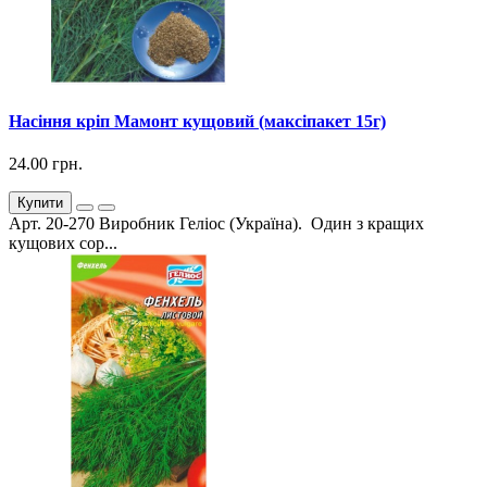
Насіння кріп Мамонт кущовий (максіпакет 15г)
24.00 грн.
Купити
Арт. 20-270 Виробник Геліос (Україна). Один з кращих
кущових сор...