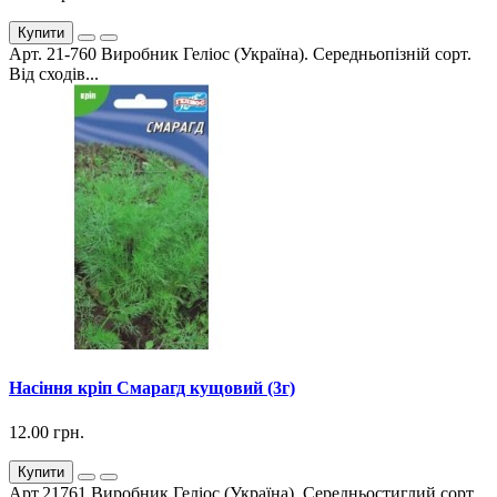
Купити
Арт. 21-760 Виробник Геліос (Україна). Середньопізній сорт.
Від сходів...
Насіння кріп Смарагд кущовий (3г)
12.00 грн.
Купити
Арт.21761 Виробник Геліос (Україна). Середньостиглий сорт