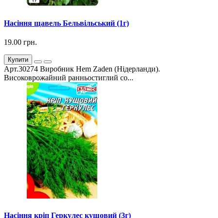
Насіння щавель Бельвільський (1г)
19.00 грн.
Купити
Арт.30274 Виробник Hem Zaden (Нідерланди).
Високоврожайний ранньостиглий со...
Насіння кріп Геркулес кущовий (3г)