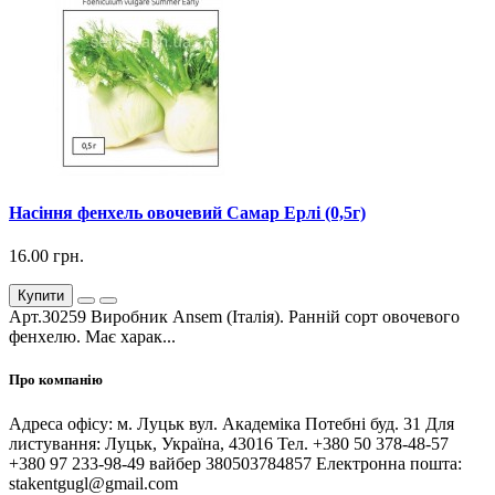
Насіння фенхель овочевий Самар Ерлі (0,5г)
16.00 грн.
Купити
Арт.30259 Виробник Ansem (Італія). Ранній сорт овочевого
фенхелю. Має харак...
Про компанію
Адреса офісу: м. Луцьк вул. Академіка Потебні буд. 31 Для
листування: Луцьк, Україна, 43016 Тел. +380 50 378-48-57
+380 97 233-98-49 вайбер 380503784857 Електронна пошта:
stakentgugl@gmail.com