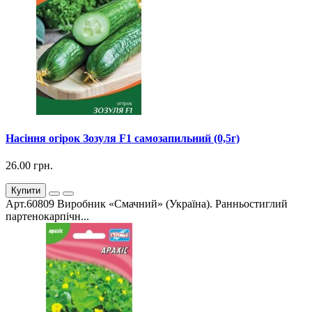
Насіння огірок Зозуля F1 самозапильний (0,5г)
26.00 грн.
Купити
Арт.60809 Виробник «Смачний» (Україна). Ранньостиглий
партенокарпічн...