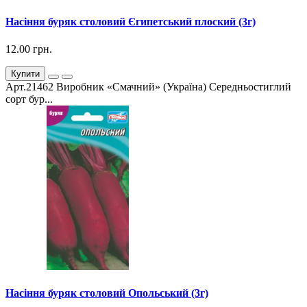
Насіння буряк столовий Єгипетський плоский (3г)
12.00 грн.
Купити
Арт.21462 Виробник «Смачний» (Україна) Середньостиглий
сорт бур...
Насіння буряк столовий Опольський (3г)