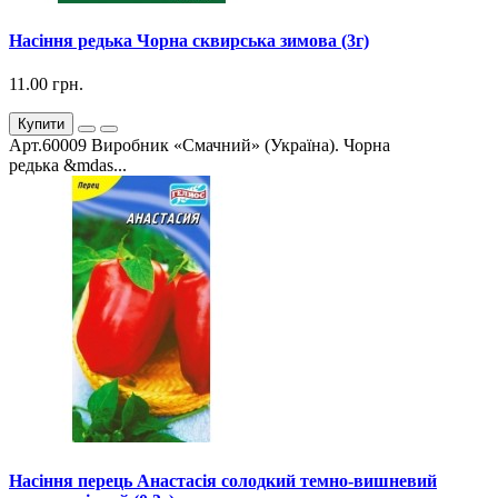
Насіння редька Чорна сквирська зимова (3г)
11.00 грн.
Купити
Арт.60009 Виробник «Смачний» (Україна). Чорна
редька &mdas...
Насіння перець Анастасія солодкий темно-вишневий