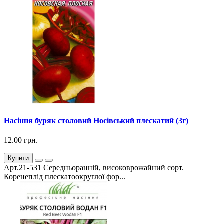
Насіння буряк столовий Носівський плескатий (3г)
12.00 грн.
Купити
Арт.21-531 Середньоранній, високоврожайний сорт.
Коренеплід плескатоокруглої фор...