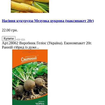
Насіння кукурудза Медунка цукрова (максипакет 20г)
22.00 грн.
Купити
Арт.28062 Виробник Геліос (Україна). Економпакет 20г.
Ранній гібрид із дуже...