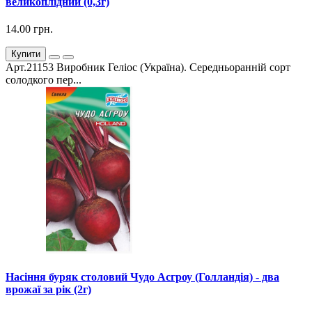
великоплідний (0,3г)
14.00 грн.
Купити
Арт.21153 Виробник Геліос (Україна). Середньоранній сорт
солодкого пер...
Насіння буряк столовий Чудо Асгроу (Голландія) - два
врожаї за рік (2г)