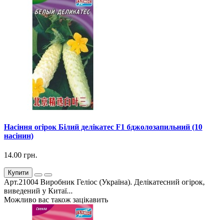
Насіння огірок Білий делікатес F1 бджолозапильний (10
насінин)
14.00 грн.
Купити
Арт.21004 Виробник Геліос (Україна). Делікатесний огірок,
виведений у Китаї...
Можливо вас також зацікавить