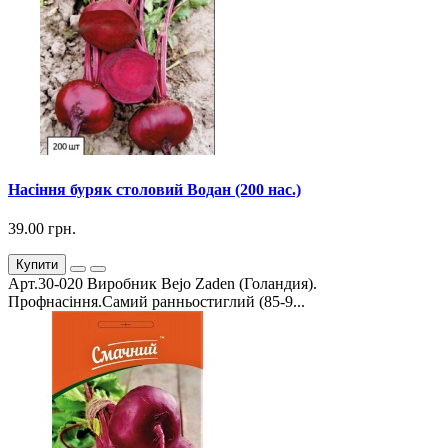
Насіння буряк столовий Водан (200 нас.)
39.00 грн.
Купити
Арт.30-020 Виробник Bejo Zaden (Голандия).
Профнасіння.Самий ранньостиглий (85-9...