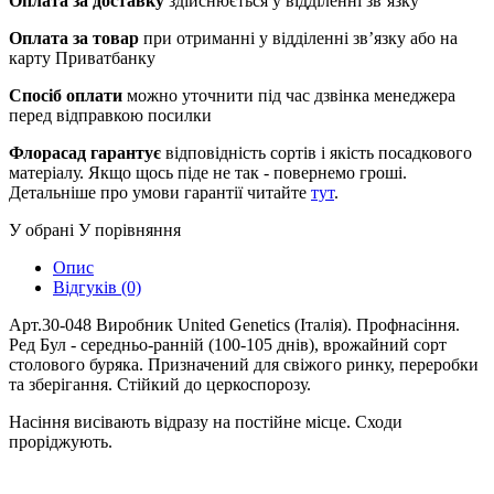
Оплата за доставку
здійснюється у відділенні зв’язку
Оплата за товар
при отриманні у відділенні зв’язку або на
карту Приватбанку
Спосіб оплати
можно уточнити під час дзвінка менеджера
перед відправкою посилки
Флорасад гарантує
відповідність сортів і якість посадкового
матеріалу. Якщо щось піде не так - повернемо гроші.
Детальніше про умови гарантії читайте
тут
.
У обрані
У порівняння
Опис
Відгуків (0)
Арт.30-048 Виробник United Genetics (Італія). Профнасіння.
Ред Бул - середньо-ранній (100-105 днів), врожайний сорт
столового буряка. Призначений для свіжого ринку, переробки
та зберігання. Стійкий до церкоспорозу.
Насіння висівають відразу на постійне місце. Сходи
проріджують.