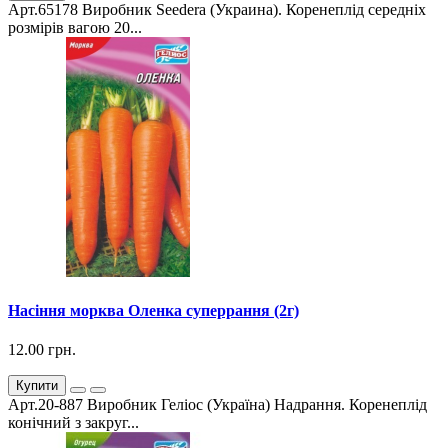
Арт.65178 Виробник Seedera (Украина). Коренеплід середніх
розмірів вагою 20...
Насіння морква Оленка суперрання (2г)
12.00 грн.
Купити
Арт.20-887 Виробник Геліос (Україна) Надрання. Коренеплід
конічний з закруг...