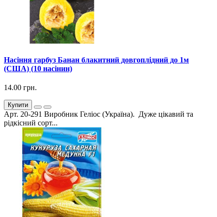
Насіння гарбуз Банан блакитний довгоплідний до 1м
(США) (10 насінин)
14.00 грн.
Купити
Арт. 20-291 Виробник Геліос (Україна). Дуже цікавий та
рідкісний сорт...