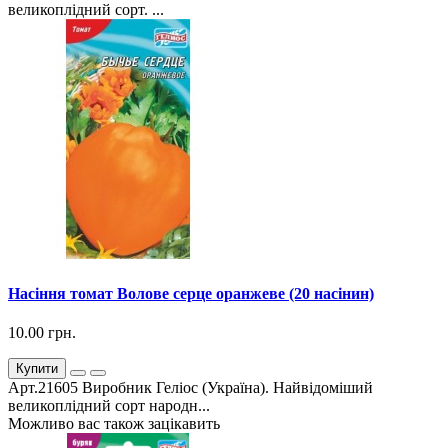
великоплідний сорт. ...
Насіння томат Волове серце оранжеве (20 насінин)
10.00 грн.
Купити
Арт.21605 Виробник Геліос (Україна). Найвідоміший
великоплідний сорт народн...
Можливо вас також зацікавить