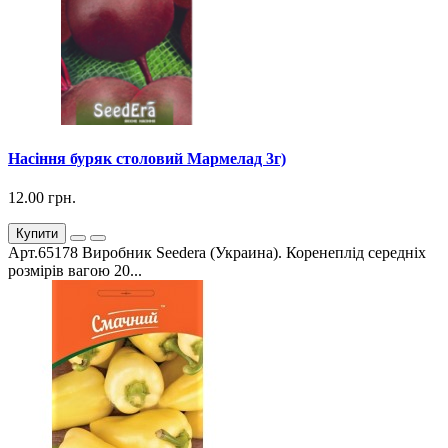
Насіння буряк столовий Мармелад 3г)
12.00 грн.
Купити
Арт.65178 Виробник Seedera (Украина). Коренеплід середніх
розмірів вагою 20...