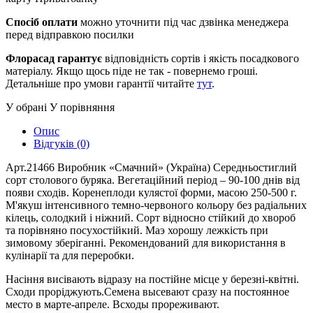
Спосіб оплати
можно уточнити під час дзвінка менеджера
перед відправкою посилки
Флорасад гарантує
відповідність сортів і якість посадкового
матеріалу. Якщо щось піде не так - повернемо гроші.
Детальніше про умови гарантії читайте
тут
.
У обрані
У порівняння
Опис
Відгуків (0)
Арт.21466 Виробник «Смачний» (Україна) Середньостиглий
сорт столового буряка. Вегетаційний період – 90-100 днів від
появи сходів. Коренеплоди кулястої форми, масою 250-500 г.
М'якуш інтенсивного темно-червоного кольору без радіальних
кілець, солодкий і ніжний. Сорт відносно стійкий до хвороб
та порівняно посухостійкий. Маэ хорошу лежкість при
зимовому зберіганні. Рекомендований для використання в
кулінарії та для переробки.
Насіння висівають відразу на постійне місце у березні-квітні.
Сходи проріджують.Семена высевают сразу на постоянное
место в марте-апреле. Всходы прореживают.