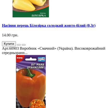
Насіння перець Білозірка солодкий жовто-білий (0,3г)
14.00 грн.
Купити
Арт.60903 Виробник «Смачний» (Україна). Високоврожайний
середньоранн...