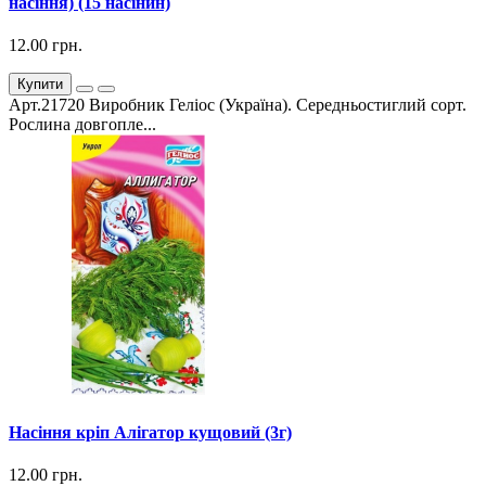
насіння) (15 насінин)
12.00 грн.
Купити
Арт.21720 Виробник Геліос (Україна). Середньостиглий сорт.
Рослина довгопле...
Насіння кріп Алігатор кущовий (3г)
12.00 грн.