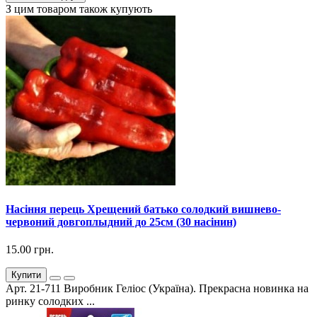
З цим товаром також купують
Насіння перець Хрещений батько солодкий вишнево-
червоний довгоплыдний до 25см (30 насінин)
15.00 грн.
Купити
Арт. 21-711 Виробник Геліос (Україна). Прекрасна новинка на
ринку солодких ...