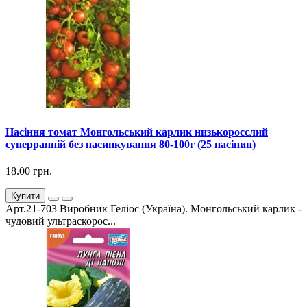
Насіння томат Монгольський карлик низькоросслий
суперранній без пасинкування 80-100г (25 насінин)
18.00 грн.
Купити
Арт.21-703 Виробник Геліос (Україна). Монгольський карлик -
чудовий ультраскорос...