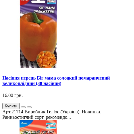
Насіння перець Біг мама солодкий помаранчевий
великоплідний (30 насінин)
16.00 грн.
Купити
Арт.21714 Виробник Геліос (Україна). Новинка.
Ранньостиглий сорт, рекомендо...