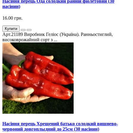
Насіння перець Ода солодкий ранній фіолетовий (30
насінин)
16.00 грн.
Купити
Арт.21189 Виробник Геліос (Україна). Ранньостиглий,
високоврожайний сорт з ...
Насіння перець Хрещений батько солодкий вишнево-
червоний довгоплыдний до 25см (30 насінин)