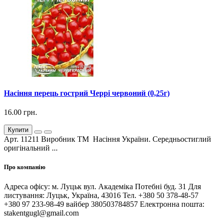
Насіння перець гострий Черрі червоний (0,25г)
16.00 грн.
Купити
Арт. 11211 Виробник ТМ Насіння України. Середньостиглий
оригінальний ...
Про компанію
Адреса офісу: м. Луцьк вул. Академіка Потебні буд. 31 Для
листування: Луцьк, Україна, 43016 Тел. +380 50 378-48-57
+380 97 233-98-49 вайбер 380503784857 Електронна пошта:
stakentgugl@gmail.com