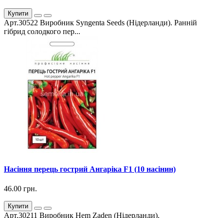
Купити
Арт.30522 Виробник Syngenta Seeds (Нідерланди). Ранній
гібрид солодкого пер...
Насіння перець гострий Ангаріка F1 (10 насінин)
46.00 грн.
Купити
Арт.30211 Виробник Hem Zaden (Нідерланди).