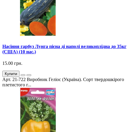
Насіння гарбуз Лунга пієна ді наполі великоплідна до 35кг
(США) (10 нас.)
15.00 грн.
Купити
Арт. 21-722 Виробник Геліос (Україна). Сорт твердошкірого
плетистого г...