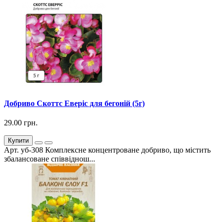
Добриво Скоттс Еверіс для бегоній (5г)
29.00 грн.
Купити
Арт. уб-308 Комплексне концентроване добриво, що містить
збалансоване співвіднош...