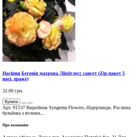
Насіння Бегонія махрова Ліімітлесс сансет (Zip-пакет 5
насі. драже)
32.00 грн.
Купити
Арт. 91537 Виробник Syngenta Flowers, Нідерланди. Рослина
бульбова з велики...
Про компанію