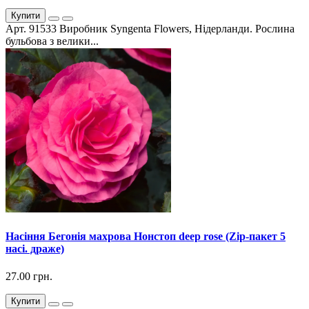
Купити
Арт. 91533 Виробник Syngenta Flowers, Нідерланди. Рослина
бульбова з велики...
Насіння Бегонія махрова Нонстоп deep rose (Zip-пакет 5
насі. драже)
27.00 грн.
Купити