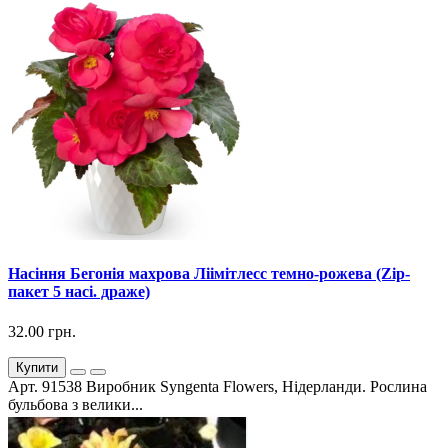
Насіння Бегонія махрова Ліімітлесс темно-рожева (Zip-
пакет 5 насі. драже)
32.00 грн.
Купити
Арт. 91538 Виробник Syngenta Flowers, Нідерланди. Рослина
бульбова з велики...