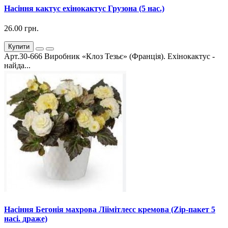
Насіння кактус ехінокактус Грузона (5 нас.)
26.00 грн.
Купити
Арт.30-666 Виробник «Клоз Тезьє» (Франція). Ехінокактус -
найда...
Насіння Бегонія махрова Ліімітлесс кремова (Zip-пакет 5
насі. драже)