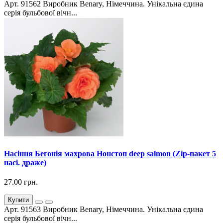
Арт. 91562 Виробник Benary, Німеччина. Унікальна єдина
серія бульбової вічн...
Насіння Бегонія махрова Нонстоп deep salmon (Zip-пакет 5
насі. драже)
27.00 грн.
Купити
Арт. 91563 Виробник Benary, Німеччина. Унікальна єдина
серія бульбової вічн...