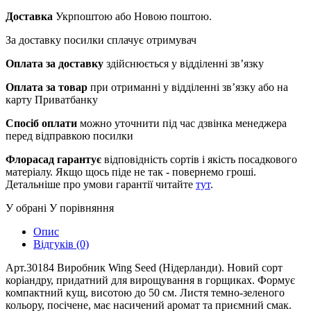
Доставка
Укрпоштою або Новою поштою.
За доставку посилки сплачує отримувач
Оплата за доставку
здійснюється у відділенні зв’язку
Оплата за товар
при отриманні у відділенні зв’язку або на
карту Приватбанку
Спосіб оплати
можно уточнити під час дзвінка менеджера
перед відправкою посилки
Флорасад гарантує
відповідність сортів і якість посадкового
матеріалу. Якщо щось піде не так - повернемо гроші.
Детальніше про умови гарантії читайте
тут
.
У обрані
У порівняння
Опис
Відгуків (0)
Арт.30184 Виробник Wing Seed (Нідерланди). Новий сорт
коріандру, придатний для вирощування в горщиках. Формує
компактний кущ, висотою до 50 см. Листя темно-зеленого
кольору, посічене, має насичений аромат та приємний смак.