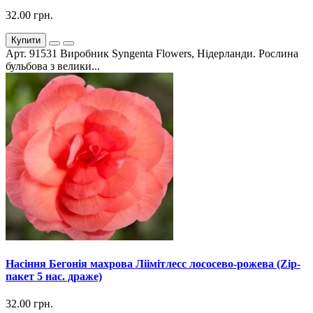
32.00 грн.
Купити
Арт. 91531 Виробник Syngenta Flowers, Нідерланди. Рослина
бульбова з велики...
Насіння Бегонія махрова Ліімітлесс лососево-рожева (Zip-
пакет 5 нас. драже)
32.00 грн.