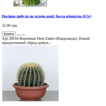
Насіння цибуля на зелень шніт Івола кімнатна (0,5г)
32.00 грн.
Купити
Арт.30018 Виробник Hem Zaden (Нідерланди). Новий
продуктивний гібрид цибулі...