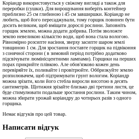
Коріандр використовується у свіжому вигляді а також для
переробки (сушки). Для вирощування виберіть контейнер
приблизно 25 см глибиною і 45 см завширшки. Коріандр не
любить, щоб його пересаджували, тому горщик повинен бути
досить великим, щоб вміщати дорослі рослини. Заповніть
горщик землею, можна додати добрива. Потім зволожте
землю невеликою кількістю води, щоб вона стала вологою.
Рівномірно розсипте насіння, зверху засипте шаром землі
товщиною 1 см. Для зростання поставте горщик на підвіконня
з сонячної сторони ( в зимовий період потрібно додатково
підсвічувати люмінісцентними лампами). Горщики на перших
порах прикрийте плівкою. Але обов'язково кожен день
перевіряйте їх, поливайте і провітрюйте. Оббризкуйте землю
розпилювачем, щоб підтримувати грунт вологим. Коріандр
можна зрізати, коли його стебла виросли висотою в десять
сантиметрів. Щотижня зрізайте близько дві третини листя, це
буде стимулювати подальше зростання рослини. Таким чином,
можна збирати урожай коріандру до чотирьох разів з одного
горщика.
Немає відгуків про цей товар.
Написати відгук