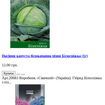
Насіння капуста білокачанна пізня Білосніжка (1г)
12.00 грн.
Купити
Арт.20683 Виробник «Смачний» (Україна). Гібрид Білосніжка
з піз...