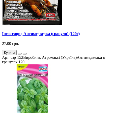
Інсектицид Антимедведка (гранули) (120г)
27.00 грн.
Купити
Арт. сзр-152Виробник Агромаксі (Україна)Антимедведка в
гранулах 120...