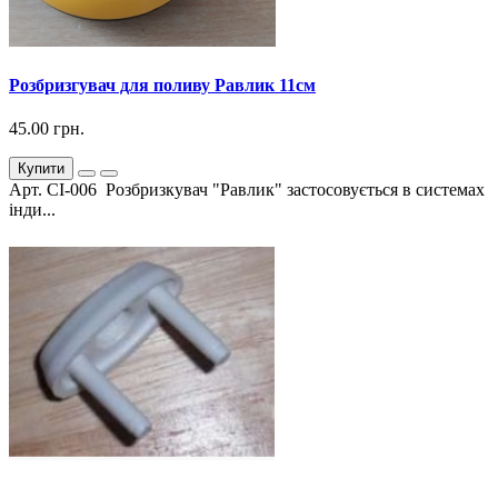
Розбризгувач для поливу Равлик 11см
45.00 грн.
Купити
Арт. СІ-006 Розбризкувач "Равлик" застосовується в системах
інди...