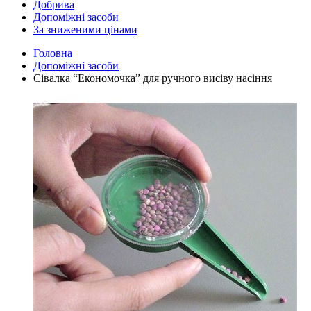
Добрива
Допоміжні засоби
За зниженими цінами
Головна
Допоміжні засоби
Сівалка “Економочка” для ручного висіву насіння