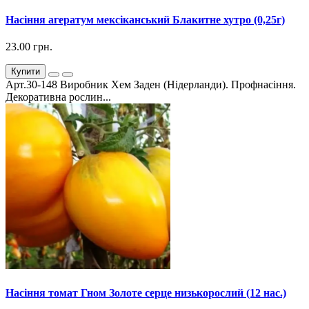
Насіння агератум мексіканський Блакитне хутро (0,25г)
23.00 грн.
Купити
Арт.30-148 Виробник Хем Заден (Нідерланди). Профнасіння.
Декоративна рослин...
Насіння томат Гном Золоте серце низькорослий (12 нас.)