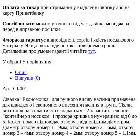
Оплата за товар
при отриманні у відділенні зв’язку або на
карту Приватбанку
Спосіб оплати
можно уточнити під час дзвінка менеджера
перед відправкою посилки
Флорасад гарантує
відповідність сортів і якість посадкового
матеріалу. Якщо щось піде не так - повернемо гроші.
Детальніше про умови гарантії читайте
тут
.
У обрані
У порівняння
Опис
Відгуків (0)
Арт. СІ-001
Сівалка “Економочка” для ручного висіву насіння призначена
для швидкого і економного внесення насіння в ґрунт. Сіялка
виготовлена з пластику і складається з 2-х частин: зелений
“контейнер з носиком” і прозора кришка з нумерацією від 0 до
5. Кожен номер відповідає отвору з відповідним діаметром.
Діаметр отвору номер 1 – 9мм; отвору номер 2 – 6мм; отвору
номер 3 – 4мм; отвору номер 4 – 2мм; отвору номер 5 – 1,1мм.