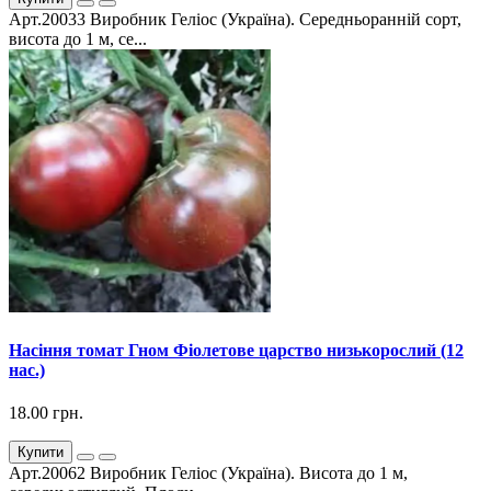
Арт.20033 Виробник Геліос (Україна). Середньоранній сорт,
висота до 1 м, се...
Насіння томат Гном Фіолетове царство низькорослий (12
нас.)
18.00 грн.
Купити
Арт.20062 Виробник Геліос (Україна). Висота до 1 м,