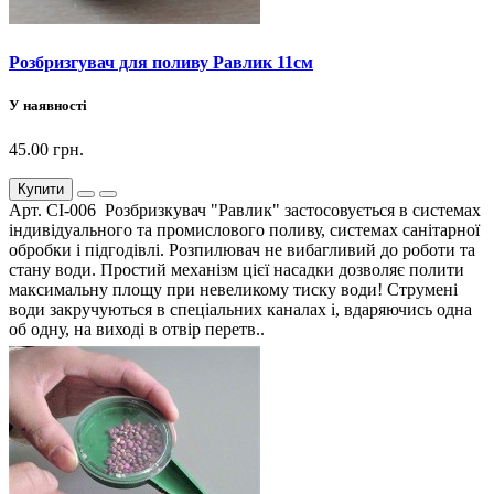
Розбризгувач для поливу Равлик 11см
У наявності
45.00 грн.
Купити
Арт. СІ-006 Розбризкувач "Равлик" застосовується в системах
індивідуального та промислового поливу, системах санітарної
обробки і підгодівлі. Розпилювач не вибагливий до роботи та
стану води. Простий механізм цієї насадки дозволяє полити
максимальну площу при невеликому тиску води! Струмені
води закручуються в спеціальних каналах і, вдаряючись одна
об одну, на виході в отвір перетв..