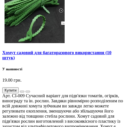
Хомут садовий для багаторазового використання (10
штук)
У наявності
19.00 грн.
Купити
Арт. СІ-009 Сучасний варіант для підв'язки томатів, огірків,
винограду та ін. рослин. Завдяки рівномірно розподіленим по
всій довжині хомута зубчикам ви завжди легко можете
регулювати охоплення, зменшуючи або збільшуючи його
залежно від товщини стебла рослини. Хомут садовий для
підв'язки рослин виготовлений з високоякісного пластику із
захистом від ультрафіолетового випромінювання. Хомут е..