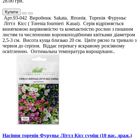
28.00 грн.
Купити
Арт.93-042 Виробник Sakata, Японія. Торенія Фуруньє
Літтл Кісс ( Torenia fournieri Kauai). Серія відрізняється
винятковою вирівняністю та компактністю рослин з пишним
листям та численними воронкоподібними квітками діаметром
2,5-3 см. Висота куща близько 20 см. Цвіте рясно та тривало з
червня до серпня. Віддає перевагу яскравому розсіяному
освітленню. Оптимальна температура вирощуванн..
Насіння торенія Фуруньє Літтл Кісс суміш (10 нас. драж.)