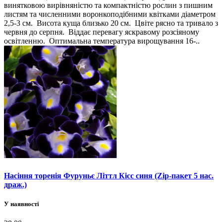
винятковою вирівняністю та компактністю рослин з пишним
листям та численними воронкоподібними квітками діаметром
2,5-3 см. Висота куща близько 20 см. Цвіте рясно та тривало з
червня до серпня. Віддає перевагу яскравому розсіяному
освітленню. Оптимальна температура вирощування 16-..
Насіння торенія Фуруньє Літтл Кісс синя (Zip-пакет 5 нас.
драж.)
У наявності