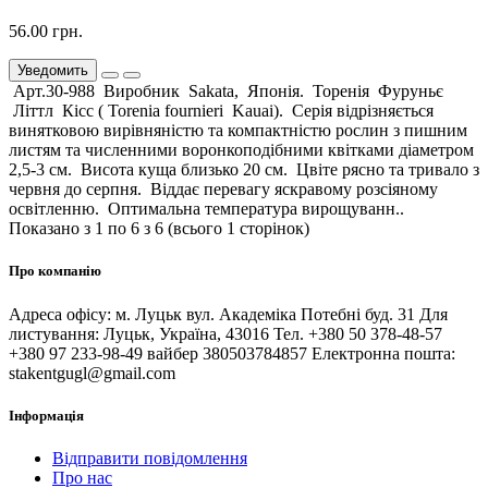
56.00 грн.
Уведомить
Арт.30-988 Виробник Sakata, Японія. Торенія Фуруньє
Літтл Кісс ( Torenia fournieri Kauai). Серія відрізняється
винятковою вирівняністю та компактністю рослин з пишним
листям та численними воронкоподібними квітками діаметром
2,5-3 см. Висота куща близько 20 см. Цвіте рясно та тривало з
червня до серпня. Віддає перевагу яскравому розсіяному
освітленню. Оптимальна температура вирощуванн..
Показано з 1 по 6 з 6 (всього 1 сторінок)
Про компанію
Адреса офісу: м. Луцьк вул. Академіка Потебні буд. 31 Для
листування: Луцьк, Україна, 43016 Тел. +380 50 378-48-57
+380 97 233-98-49 вайбер 380503784857 Електронна пошта:
stakentgugl@gmail.com
Інформація
Відправити повідомлення
Про нас