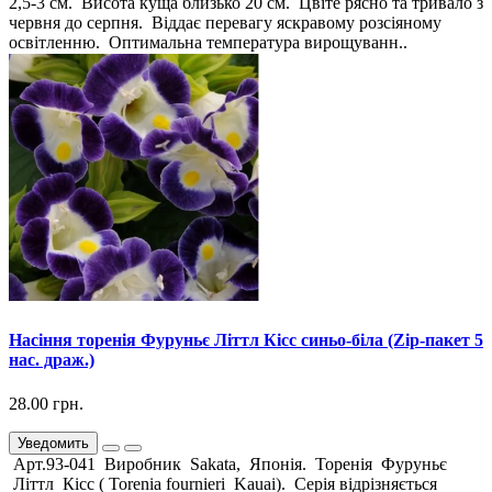
2,5-3 см. Висота куща близько 20 см. Цвіте рясно та тривало з
червня до серпня. Віддає перевагу яскравому розсіяному
освітленню. Оптимальна температура вирощуванн..
Насіння торенія Фуруньє Літтл Кісс синьо-біла (Zip-пакет 5
нас. драж.)
28.00 грн.
Уведомить
Арт.93-041 Виробник Sakata, Японія. Торенія Фуруньє
Літтл Кісс ( Torenia fournieri Kauai). Серія відрізняється