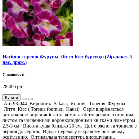
Насіння торенія Фуруньє Літтл Кісс бургунді (Zip-пакет 5
нас. драж.)
У наявності
28.00 грн.
Купити
Арт.93-044 Виробник Sakata, Японія. Торенія Фуруньє
Літтл Кісс ( Torenia fournieri Kauai). Серія відрізняється
винятковою вирівняністю та компактністю рослин з пишним
листям та численними воронкоподібними квітками діаметром
2,5-3 см. Висота куща близько 20 см. Цвіте рясно та тривало з
червня до серпня. Віддає перевагу яскравому розсіяному
освітленню. Оптимальна температура вирощуванн..