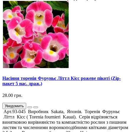
Насіння торенія Фуруньє Літтл Кісс рожеве пікоті (Zip-
пакет 5 нас. драж.)
28.00 грн.
Уведомить
Арт.93-045 Виробник Sakata, Японія. Торенія Фуруньє
Літтл Кісс ( Torenia fournieri Kauai). Серія відрізняється
винятковою вирівняністю та компактністю рослин з пишним
листям та численними воронкоподібними квітками діаметром