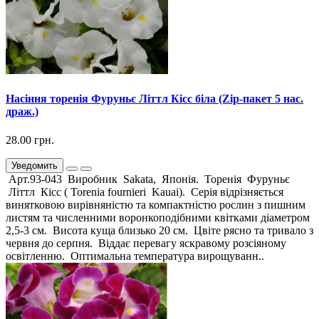
Насіння торенія Фуруньє Літтл Кісс біла (Zip-пакет 5 нас.
драж.)
28.00 грн.
Уведомить
Арт.93-043 Виробник Sakata, Японія. Торенія Фуруньє
Літтл Кісс ( Torenia fournieri Kauai). Серія відрізняється
винятковою вирівняністю та компактністю рослин з пишним
листям та численними воронкоподібними квітками діаметром
2,5-3 см. Висота куща близько 20 см. Цвіте рясно та тривало з
червня до серпня. Віддає перевагу яскравому розсіяному
освітленню. Оптимальна температура вирощуванн..