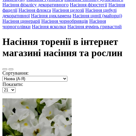
Насіння фізалісу декоративного
Насіння фізостегії
Насіння
фацелії
Насіння флокса
Насіння целозії
Насіння цибулі
декоративної
Насіння цикламена
Насіння цинії (майорці)
Насіння цинерарії
Насіння чорнобривців
Насіння
чорноголівки
Насіння ясколки
Насіння ячмінь гривастий
Насіння торенії в інтернет
магазині насіння та рослин
Сортування:
Показати: