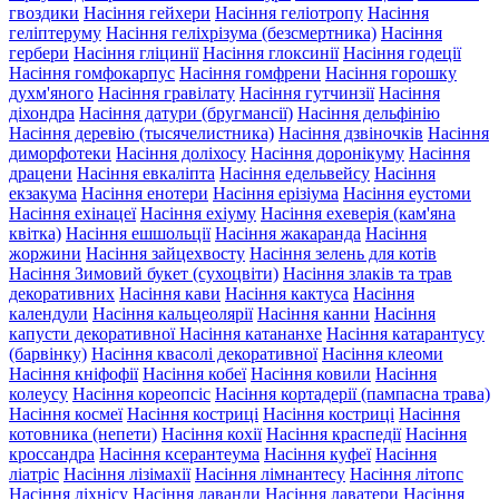
гвоздики
Насіння гейхери
Насіння геліотропу
Насіння
геліптеруму
Насіння геліхрізума (безсмертника)
Насіння
гербери
Насіння гліцинії
Насіння глоксинії
Насіння годеції
Насіння гомфокарпус
Насіння гомфрени
Насіння горошку
духм'яного
Насіння гравілату
Насіння гутчинзії
Насіння
діхондра
Насіння датури (бругмансії)
Насіння дельфінію
Насіння деревію (тысячелистника)
Насіння дзвіночків
Насіння
диморфотеки
Насіння доліхосу
Насіння доронікуму
Насіння
драцени
Насіння евкаліпта
Насіння едельвейсу
Насіння
екзакума
Насіння енотери
Насіння ерізіума
Насіння еустоми
Насіння ехінацеї
Насіння ехіуму
Насіння ехеверія (кам'яна
квітка)
Насіння ешшольції
Насіння жакаранда
Насіння
жоржини
Насіння зайцехвосту
Насіння зелень для котів
Насіння Зимовий букет (сухоцвіти)
Насіння злаків та трав
декоративних
Насіння кави
Насіння кактуса
Насіння
календули
Насіння кальцеолярії
Насіння канни
Насіння
капусти декоративної
Насіння катананхе
Насіння катарантусу
(барвінку)
Насіння квасолі декоративної
Насіння клеоми
Насіння кніфофії
Насіння кобеї
Насіння ковили
Насіння
колеусу
Насіння кореопсіс
Насіння кортадерії (пампасна трава)
Насіння космеї
Насіння костриці
Насіння костриці
Насіння
котовника (непети)
Насіння кохії
Насіння краспедії
Насіння
кроссандра
Насіння ксерантеума
Насіння куфеї
Насіння
ліатріс
Насіння лізімахії
Насіння лімнантесу
Насіння літопс
Насіння ліхнісу
Насіння лаванди
Насіння лаватери
Насіння