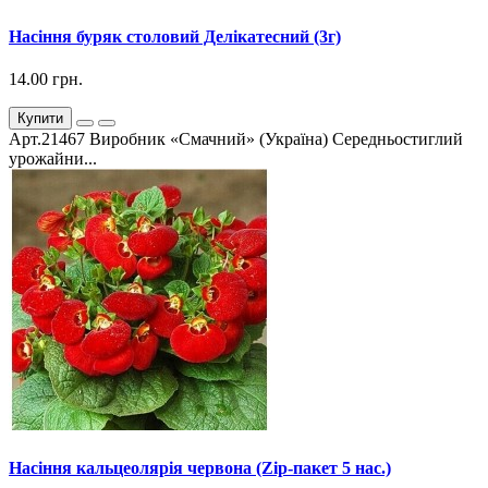
Насіння буряк столовий Делікатесний (3г)
14.00 грн.
Купити
Арт.21467 Виробник «Смачний» (Україна) Середньостиглий
урожайни...
Насіння кальцеолярія червона (Zip-пакет 5 нас.)