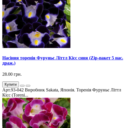
Насіння торенія Фуруньє Літтл Кісс синя (Zip-пакет 5 нас.
драж.)
28.00 грн.
Купити
Арт.93-042 Виробник Sakata, Японія. Торенія Фуруньє Літтл
Кісс (Toreni...