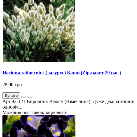
Насіння зайцехвіст (лагурус) Банні (Zip-пакет 20 нас.)
28.00 грн.
Купити
Арт.92-121 Виробник Benary (Німеччина) Дуже декоративний
одноріч...
Можливо вас також зацікавить