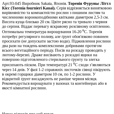
Арт.93-045 Виробник Sakata, Японія.
Торенія Фуруньє Літтл
Кісс (Torenia fournieri Kauai).
Серія відрізняється винятковою
вирівняністю та компактністю рослин з пишним листям та
численними воронкоподібними квітками діаметром 2,5-3 см.
Висота куща близько 20 см. Цвіте рясно та тривало з червня
до серпня. Віддає перевагу яскравому розсіяному освітленню.
Оптимальна температура вирощування 16-20 ⁰С. Торенія
потребує регулярного поливу, але ґрунт обов'язково повинен
просихати (не допускати застою води). Підживлення рослини
два рази на тиждень комплексними добривами протягом
всього вегетаційного періоду. Посів на розсаду проводять у
лютому-березні. Драже висівають у розсадні ящики на
поверхню підготовленого стерильного ґрунту та злегка
присипають піском. При температурі 21 ⁰С сходи з’являються
через 14 днів. У фазі 1-2 справжніх листочків сіянці пікірують
в окремі горщики діаметром 10 см, по 1-2 рослини. У
відкритий ґрунт висаджують не раніше червня місяця.
Рекомендується вирощувати у вазонах та контейнерах або в
якості кімнатної рослини.
Немає відгуків про цей товар.