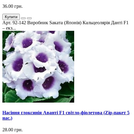
36.00 грн.
Купити
Арт. 92-142 Виробник Sаката (Японія) Кальцеолярія Данті F1
– екз...
Насіння глоксинія Аванті F1 світло-фіолетова (Zip-пакет 5
нас.)
28.00 грн.