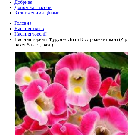
Добрива
Допоміжні засоби
За зниженими цінами
Головна
Насіння квітів
Насіння торенії
Насіння торенія Фуруньє Літтл Кісс рожеве пікоті (Zip-
пакет 5 нас. драж.)