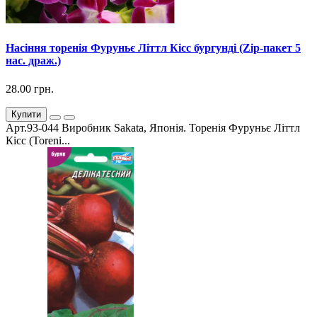
Насіння торенія Фуруньє Літтл Кісс бургунді (Zip-пакет 5
нас. драж.)
28.00 грн.
Купити
Арт.93-044 Виробник Sakata, Японія. Торенія Фуруньє Літтл
Кісс (Toreni...