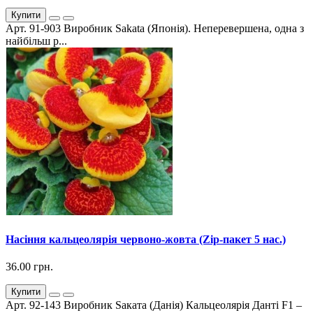
Купити
Арт. 91-903 Виробник Sakata (Японія). Неперевершена, одна з
найбільш р...
Насіння кальцеолярія червоно-жовта (Zip-пакет 5 нас.)
36.00 грн.
Купити
Арт. 92-143 Виробник Sаката (Данія) Кальцеолярія Данті F1 –