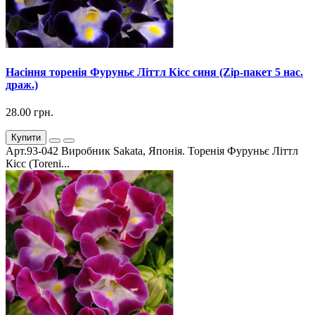
Насіння торенія Фуруньє Літтл Кісс синя (Zip-пакет 5 нас.
драж.)
28.00 грн.
Купити
Арт.93-042 Виробник Sakata, Японія. Торенія Фуруньє Літтл
Кісс (Toreni...