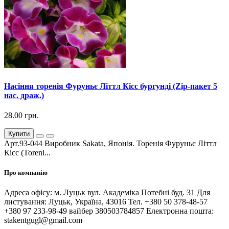
Насіння торенія Фуруньє Літтл Кісс бургунді (Zip-пакет 5
нас. драж.)
28.00 грн.
Купити
Арт.93-044 Виробник Sakata, Японія. Торенія Фуруньє Літтл
Кісс (Toreni...
Про компанію
Адреса офісу: м. Луцьк вул. Академіка Потебні буд. 31 Для
листування: Луцьк, Україна, 43016 Тел. +380 50 378-48-57
+380 97 233-98-49 вайбер 380503784857 Електронна пошта:
stakentgugl@gmail.com