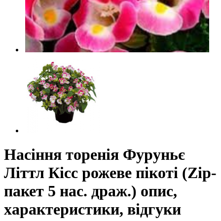
Насіння торенія Фуруньє
Літтл Кісс рожеве пікоті (Zip-
пакет 5 нас. драж.) опис,
характеристики, відгуки