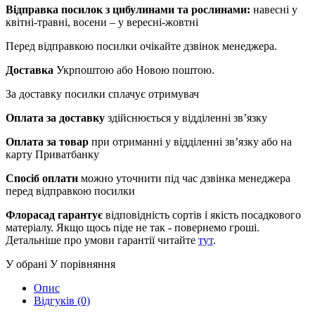
Відправка посилок з цибулинами та рослинами:
навесні у
квітні-травні, восени – у вересні-жовтні
Перед відправкою посилки очікайте дзвінок менеджера.
Доставка
Укрпоштою або Новою поштою.
За доставку посилки сплачує отримувач
Оплата за доставку
здійснюється у відділенні зв’язку
Оплата за товар
при отриманні у відділенні зв’язку або на
карту Приватбанку
Спосіб оплати
можно уточнити під час дзвінка менеджера
перед відправкою посилки
Флорасад гарантує
відповідність сортів і якість посадкового
матеріалу. Якщо щось піде не так - повернемо гроші.
Детальніше про умови гарантії читайте
тут
.
У обрані
У порівняння
Опис
Відгуків (0)