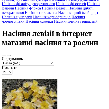
Насіння фізалісу декоративного
Насіння фізостегії
Насіння
фацелії
Насіння флокса
Насіння целозії
Насіння цибулі
декоративної
Насіння цикламена
Насіння цинії (майорці)
Насіння цинерарії
Насіння чорнобривців
Насіння
чорноголівки
Насіння ясколки
Насіння ячмінь гривастий
Насіння левізії в інтернет
магазині насіння та рослин
Сортування:
Показати: