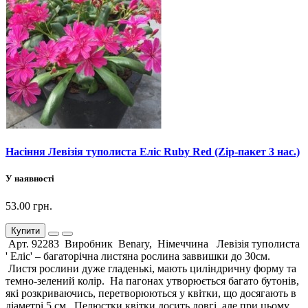
Насіння Левізія туполиста Еліс Ruby Red (Zip-пакет 3 нас.)
У наявності
53.00 грн.
Купити
Арт. 92283 Виробник Benary, Німеччина Левізія туполиста
' Еліс' – багаторічна листяна рослина заввишки до 30см.
Листя рослини дуже гладенькі, мають циліндричну форму та
темно-зелений колір. На пагонах утворюється багато бутонів,
які розкриваючись, перетворюються у квітки, що досягають в
діаметрі 5 см. Пелюстки квітки досить довгі, але при цьому