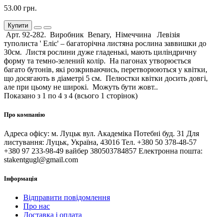
53.00 грн.
Купити
Арт. 92-282. Виробник Benary, Німеччина Левізія
туполиста ' Еліс' – багаторічна листяна рослина заввишки до
30см. Листя рослини дуже гладенькі, мають циліндричну
форму та темно-зелений колір. На пагонах утворюється
багато бутонів, які розкриваючись, перетворюються у квітки,
що досягають в діаметрі 5 см. Пелюстки квітки досить довгі,
але при цьому не широкі. Можуть бути жовт..
Показано з 1 по 4 з 4 (всього 1 сторінок)
Про компанію
Адреса офісу: м. Луцьк вул. Академіка Потебні буд. 31 Для
листування: Луцьк, Україна, 43016 Тел. +380 50 378-48-57
+380 97 233-98-49 вайбер 380503784857 Електронна пошта:
stakentgugl@gmail.com
Інформація
Відправити повідомлення
Про нас
Доставка і оплата