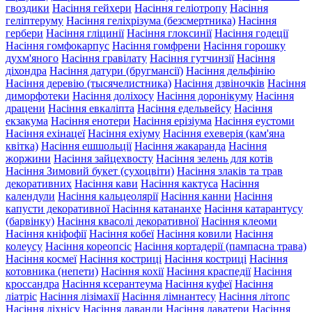
гвоздики
Насіння гейхери
Насіння геліотропу
Насіння
геліптеруму
Насіння геліхрізума (безсмертника)
Насіння
гербери
Насіння гліцинії
Насіння глоксинії
Насіння годеції
Насіння гомфокарпус
Насіння гомфрени
Насіння горошку
духм'яного
Насіння гравілату
Насіння гутчинзії
Насіння
діхондра
Насіння датури (бругмансії)
Насіння дельфінію
Насіння деревію (тысячелистника)
Насіння дзвіночків
Насіння
диморфотеки
Насіння доліхосу
Насіння доронікуму
Насіння
драцени
Насіння евкаліпта
Насіння едельвейсу
Насіння
екзакума
Насіння енотери
Насіння ерізіума
Насіння еустоми
Насіння ехінацеї
Насіння ехіуму
Насіння ехеверія (кам'яна
квітка)
Насіння ешшольції
Насіння жакаранда
Насіння
жоржини
Насіння зайцехвосту
Насіння зелень для котів
Насіння Зимовий букет (сухоцвіти)
Насіння злаків та трав
декоративних
Насіння кави
Насіння кактуса
Насіння
календули
Насіння кальцеолярії
Насіння канни
Насіння
капусти декоративної
Насіння катананхе
Насіння катарантусу
(барвінку)
Насіння квасолі декоративної
Насіння клеоми
Насіння кніфофії
Насіння кобеї
Насіння ковили
Насіння
колеусу
Насіння кореопсіс
Насіння кортадерії (пампасна трава)
Насіння космеї
Насіння костриці
Насіння костриці
Насіння
котовника (непети)
Насіння кохії
Насіння краспедії
Насіння
кроссандра
Насіння ксерантеума
Насіння куфеї
Насіння
ліатріс
Насіння лізімахії
Насіння лімнантесу
Насіння літопс
Насіння ліхнісу
Насіння лаванди
Насіння лаватери
Насіння