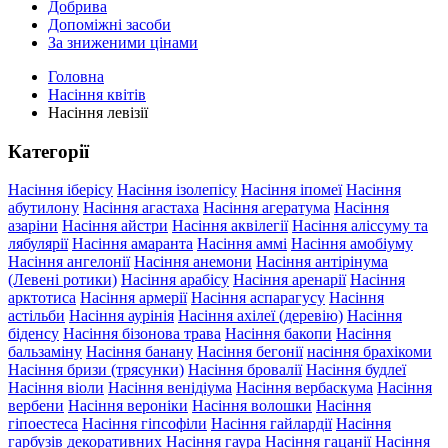
Добрива
Допоміжні засоби
За зниженими цінами
Головна
Насіння квітів
Насіння левізії
Категорії
Насіння іберісу
Насіння ізолепісу
Насіння іпомеї
Насіння
абутилону
Насіння агастаха
Насіння агератума
Насіння
азаріни
Насіння айстри
Насіння аквілегії
Насіння аліссуму та
лябулярії
Насіння амаранта
Насіння аммі
Насіння амобіуму
Насіння ангелонії
Насіння анемони
Насіння антірінума
(Левені ротики)
Насіння арабісу
Насіння аренарії
Насіння
арктотиса
Насіння армерії
Насіння аспарагусу
Насіння
астільби
Насіння аурінія
Насіння ахілеї (деревію)
Насіння
біденсу
Насіння бізонова трава
Насіння бакопи
Насіння
бальзаміну
Насіння банану
Насіння бегонії
насіння брахікоми
Насіння бризи (трясунки)
Насіння бровалії
Насіння будлеї
Насіння віоли
Насіння венідіума
Насіння вербаскума
Насіння
вербени
Насіння вероніки
Насіння волошки
Насіння
гіпоестеса
Насіння гіпсофіли
Насіння гайлардії
Насіння
гарбузів декоративних
Насіння гаура
Насіння гацанії
Насіння