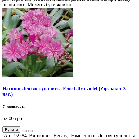
не широкі. Можуть бути жовтог..
Насіння Левізія туполиста Еліс Ultra violet (Zip-пакет 3
нас.)
У наявності
53.00 грн.
Купити
Арт. 92284 Виробник Benary, Німеччина Левізія туполиста