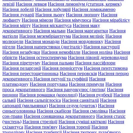
левізії
Насіння левкоя
Насіння лимоніум (статиця, кермек)
Насіння лобелії
Насіння лобулярії
Насіння ломикаменю
Насіння лунарії
Насіння льону
Насіння люпину
Насіння
люфанту
Насіння мімози
Насіння мімулюса
Насіння мірабілісу
Насіння мірту
Насіння міскантуса
Насіння маку
декоративного
Насіння мальви
Насіння маргаритки
Насіння
матіоли
Насіння мезембріантеума
Насіння мелініс
Насіння
молюцели
Насіння монарди
Насіння мордовнику
Насіння
нігели
Насіння наперстянки (дигіталіс)
Насіння настурції
Насіння незабудки
Насіння немофілли
Насіння ноліна
Насіння
обрієти
Насіння остеоспермума
Насіння півонії деревовидної
Насіння піретруму
Насіння пальми
Насіння пассіфлори
Насіння пеларгонії
Насіння пеннісетум
Насіння пентстимона
Насіння перестощетинника
Насіння перовскія
Насіння перцю
декоративного
Насіння петунії та сурфінії
Насіння
платикодону
Насіння портулака
Насіння примули
Насіння
проса декоративного
Насіння ранункулюс (лютик(
Насіння
рицини
Насіння ромашки (королиці)
Насіння рудбекії
Насіння
сальвії
Насіння сальпіглосіса
Насіння санвіталії
Насіння
сапонарії (мильнянки)
Насіння седум (очиток)
Насіння
синьоголовника
Насіння скабіози
Насіння смолівка
Насіння
сон-трави
Насіння соняшника декоративного
Насіння стахіс
(чистець)
Насіння стреліції
Насіння суміші квіткові
Насіння
схізантуса
Насіння тим'яну
Насіння торенії
Насіння
трахеліуму
Насіння тунбергії
Насіння тютюну духм'яного