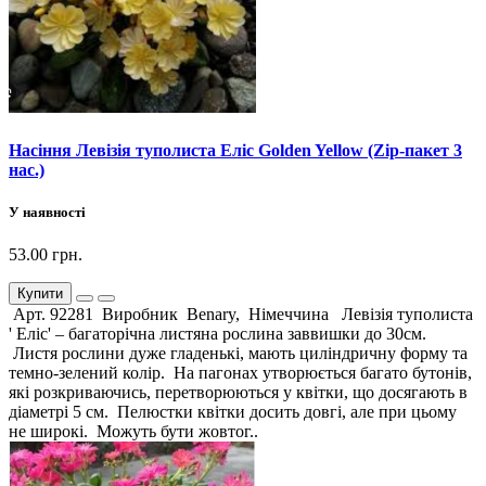
Насіння Левізія туполиста Еліс Golden Yellow (Zip-пакет 3
нас.)
У наявності
53.00 грн.
Купити
Арт. 92281 Виробник Benary, Німеччина Левізія туполиста
' Еліс' – багаторічна листяна рослина заввишки до 30см.
Листя рослини дуже гладенькі, мають циліндричну форму та
темно-зелений колір. На пагонах утворюється багато бутонів,
які розкриваючись, перетворюються у квітки, що досягають в
діаметрі 5 см. Пелюстки квітки досить довгі, але при цьому
не широкі. Можуть бути жовтог..