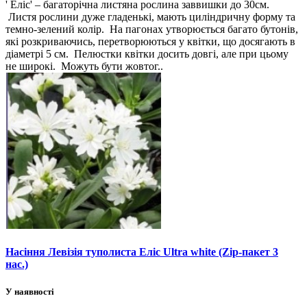
' Еліс' – багаторічна листяна рослина заввишки до 30см.
Листя рослини дуже гладенькі, мають циліндричну форму та
темно-зелений колір. На пагонах утворюється багато бутонів,
які розкриваючись, перетворюються у квітки, що досягають в
діаметрі 5 см. Пелюстки квітки досить довгі, але при цьому
не широкі. Можуть бути жовтог..
Насіння Левізія туполиста Еліс Ultra white (Zip-пакет 3
нас.)
У наявності