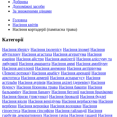
Добрива
Допоміжні засоби
За зниженими цінами
Головна
Насіння квітів
Насіння кортадерії (пампасна трава)
Категорії
Насіння іберісу
Насіння ізолепісу
Насіння іпомеї
Насіння
абутилону
Насіння агастаха
Насіння агератума
Насіння
азаріни
Насіння айстри
Насіння аквілегії
Насіння аліссуму та
лябулярії
Насіння амаранта
Насіння аммі
Насіння амобіуму
Насіння ангелонії
Насіння анемони
Насіння антірінума
(Левені ротики)
Насіння арабісу
Насіння аренарії
Насіння
арктотиса
Насіння армерії
Насіння аспарагусу
Насіння
астільби
Насіння аурінія
Насіння ахілеї (деревію)
Насіння
біденсу
Насіння бізонова трава
Насіння бакопи
Насіння
бальзаміну
Насіння банану
Насіння бегонії
насіння брахікоми
Насіння бризи (трясунки)
Насіння бровалії
Насіння будлеї
Насіння віоли
Насіння венідіума
Насіння вербаскума
Насіння
вербени
Насіння вероніки
Насіння волошки
Насіння
гіпоестеса
Насіння гіпсофіли
Насіння гайлардії
Насіння
гарбузів декоративних
Насіння гаура
Насіння гацанії
Насіння