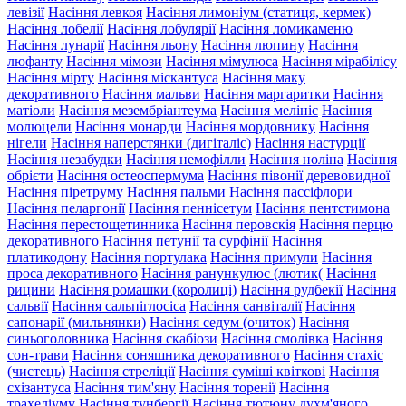
левізії
Насіння левкоя
Насіння лимоніум (статиця, кермек)
Насіння лобелії
Насіння лобулярії
Насіння ломикаменю
Насіння лунарії
Насіння льону
Насіння люпину
Насіння
люфанту
Насіння мімози
Насіння мімулюса
Насіння мірабілісу
Насіння мірту
Насіння міскантуса
Насіння маку
декоративного
Насіння мальви
Насіння маргаритки
Насіння
матіоли
Насіння мезембріантеума
Насіння мелініс
Насіння
молюцели
Насіння монарди
Насіння мордовнику
Насіння
нігели
Насіння наперстянки (дигіталіс)
Насіння настурції
Насіння незабудки
Насіння немофілли
Насіння ноліна
Насіння
обрієти
Насіння остеоспермума
Насіння півонії деревовидної
Насіння піретруму
Насіння пальми
Насіння пассіфлори
Насіння пеларгонії
Насіння пеннісетум
Насіння пентстимона
Насіння перестощетинника
Насіння перовскія
Насіння перцю
декоративного
Насіння петунії та сурфінії
Насіння
платикодону
Насіння портулака
Насіння примули
Насіння
проса декоративного
Насіння ранункулюс (лютик(
Насіння
рицини
Насіння ромашки (королиці)
Насіння рудбекії
Насіння
сальвії
Насіння сальпіглосіса
Насіння санвіталії
Насіння
сапонарії (мильнянки)
Насіння седум (очиток)
Насіння
синьоголовника
Насіння скабіози
Насіння смолівка
Насіння
сон-трави
Насіння соняшника декоративного
Насіння стахіс
(чистець)
Насіння стреліції
Насіння суміші квіткові
Насіння
схізантуса
Насіння тим'яну
Насіння торенії
Насіння
трахеліуму
Насіння тунбергії
Насіння тютюну духм'яного