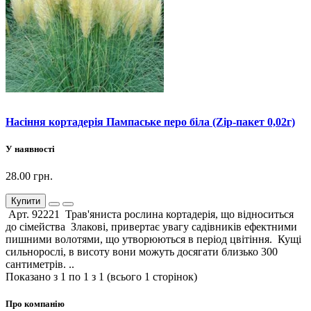
Насіння кортадерія Пампаське перо біла (Zip-пакет 0,02г)
У наявності
28.00 грн.
Купити
Арт. 92221 Трав'яниста рослина кортадерія, що відноситься
до сімейства Злакові, привертає увагу садівників ефектними
пишними волотями, що утворюються в період цвітіння. Кущі
сильнорослі, в висоту вони можуть досягати близько 300
сантиметрів. ..
Показано з 1 по 1 з 1 (всього 1 сторінок)
Про компанію