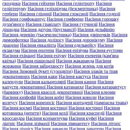
гвоздики
Насіння гейхери
Насіння геліотропу
Насіння
геліптеруму
Насіння геліхрізума (безсмертника)
Насіння
гербери
Насіння гліцинії
Насіння глоксинії
Насіння годеції
Насіння гомфокарпус
Насіння гомфрени
Насіння горошку
духм'яного
Насіння гравілату
Насіння гутчинзії
Насіння
діхондра
Насіння датури (бругмансії)
Насіння дельфінію
Насіння деревію (тысячелистника)
Насіння дзвіночків
Насіння
диморфотеки
Насіння доліхосу
Насіння доронікуму
Насіння
драцени
Насіння евкаліпта
Насіння едельвейсу
Насіння
екзакума
Насіння енотери
Насіння ерізіума
Насіння еустоми
Насіння ехінацеї
Насіння ехіуму
Насіння ехеверія (кам'яна
квітка)
Насіння ешшольції
Насіння жакаранда
Насіння
жоржини
Насіння зайцехвосту
Насіння зелень для котів
Насіння Зимовий букет (сухоцвіти)
Насіння злаків та трав
декоративних
Насіння кави
Насіння кактуса
Насіння
календули
Насіння кальцеолярії
Насіння канни
Насіння
капусти декоративної
Насіння катананхе
Насіння катарантусу
(барвінку)
Насіння квасолі декоративної
Насіння клеоми
Насіння кніфофії
Насіння кобеї
Насіння ковили
Насіння
колеусу
Насіння кореопсіс
Насіння кортадерії (пампасна трава)
Насіння космеї
Насіння костриці
Насіння костриці
Насіння
котовника (непети)
Насіння кохії
Насіння краспедії
Насіння
кроссандра
Насіння ксерантеума
Насіння куфеї
Насіння
ліатріс
Насіння лізімахії
Насіння лімнантесу
Насіння літопс
Насіння ліхнісу
Насіння лаванди
Насіння лаватери
Насіння