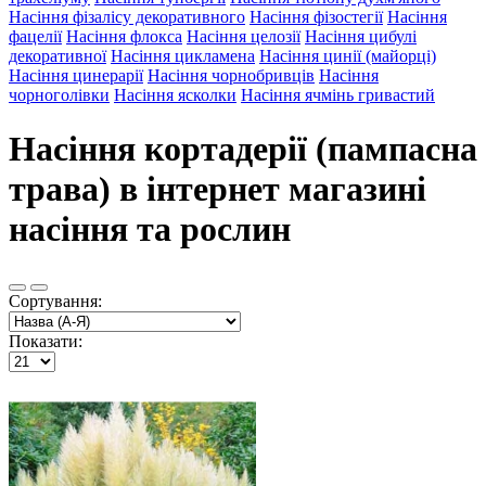
Насіння фізалісу декоративного
Насіння фізостегії
Насіння
фацелії
Насіння флокса
Насіння целозії
Насіння цибулі
декоративної
Насіння цикламена
Насіння цинії (майорці)
Насіння цинерарії
Насіння чорнобривців
Насіння
чорноголівки
Насіння ясколки
Насіння ячмінь гривастий
Насіння кортадерії (пампасна
трава) в інтернет магазині
насіння та рослин
Сортування:
Показати: