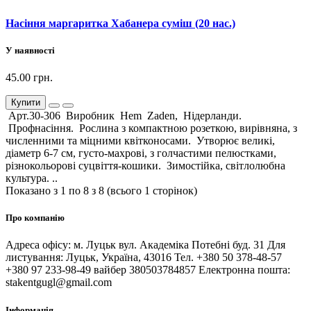
Насіння маргаритка Хабанера суміш (20 нас.)
У наявності
45.00 грн.
Купити
Арт.30-306 Виробник Hem Zaden, Нідерланди.
Профнасіння. Рослина з компактною розеткою, вирівняна, з
численними та міцними квітконосами. Утворює великі,
діаметр 6-7 см, густо-махрові, з голчастими пелюстками,
різнокольорові суцвіття-кошики. Зимостійка, світлолюбна
культура. ..
Показано з 1 по 8 з 8 (всього 1 сторінок)
Про компанію
Адреса офісу: м. Луцьк вул. Академіка Потебні буд. 31 Для
листування: Луцьк, Україна, 43016 Тел. +380 50 378-48-57
+380 97 233-98-49 вайбер 380503784857 Електронна пошта:
stakentgugl@gmail.com
Інформація