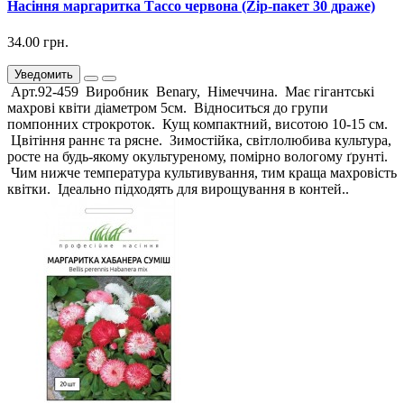
Насіння маргаритка Тассо червона (Zip-пакет 30 драже)
34.00 грн.
Уведомить
Арт.92-459 Виробник Benary, Німеччина. Має гігантські
махрові квіти діаметром 5см. Відноситься до групи
помпонних строкроток. Кущ компактний, висотою 10-15 см.
Цвітіння раннє та рясне. Зимостійка, світлолюбива культура,
росте на будь-якому окультуреному, помірно вологому ґрунті.
Чим нижче температура культивування, тим краща махровість
квітки. Ідеально підходять для вирощування в контей..