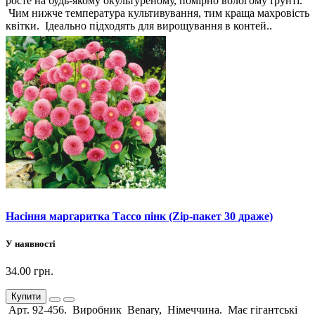
росте на будь-якому окультуреному, помірно вологому ґрунті.
Чим нижче температура культивування, тим краща махровість
квітки. Ідеально підходять для вирощування в контей..
Насіння маргаритка Тассо пінк (Zip-пакет 30 драже)
У наявності
34.00 грн.
Купити
Арт. 92-456. Виробник Benary, Німеччина. Має гігантські