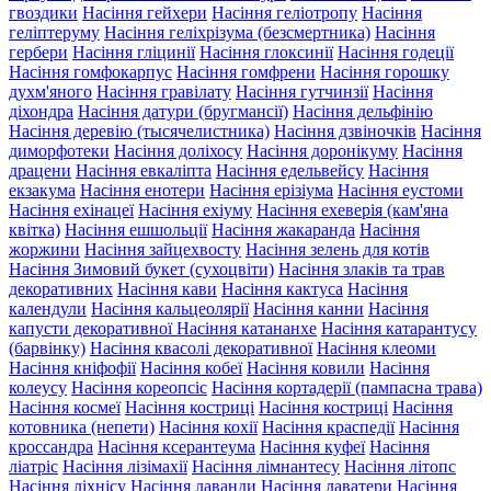
гвоздики
Насіння гейхери
Насіння геліотропу
Насіння
геліптеруму
Насіння геліхрізума (безсмертника)
Насіння
гербери
Насіння гліцинії
Насіння глоксинії
Насіння годеції
Насіння гомфокарпус
Насіння гомфрени
Насіння горошку
духм'яного
Насіння гравілату
Насіння гутчинзії
Насіння
діхондра
Насіння датури (бругмансії)
Насіння дельфінію
Насіння деревію (тысячелистника)
Насіння дзвіночків
Насіння
диморфотеки
Насіння доліхосу
Насіння доронікуму
Насіння
драцени
Насіння евкаліпта
Насіння едельвейсу
Насіння
екзакума
Насіння енотери
Насіння ерізіума
Насіння еустоми
Насіння ехінацеї
Насіння ехіуму
Насіння ехеверія (кам'яна
квітка)
Насіння ешшольції
Насіння жакаранда
Насіння
жоржини
Насіння зайцехвосту
Насіння зелень для котів
Насіння Зимовий букет (сухоцвіти)
Насіння злаків та трав
декоративних
Насіння кави
Насіння кактуса
Насіння
календули
Насіння кальцеолярії
Насіння канни
Насіння
капусти декоративної
Насіння катананхе
Насіння катарантусу
(барвінку)
Насіння квасолі декоративної
Насіння клеоми
Насіння кніфофії
Насіння кобеї
Насіння ковили
Насіння
колеусу
Насіння кореопсіс
Насіння кортадерії (пампасна трава)
Насіння космеї
Насіння костриці
Насіння костриці
Насіння
котовника (непети)
Насіння кохії
Насіння краспедії
Насіння
кроссандра
Насіння ксерантеума
Насіння куфеї
Насіння
ліатріс
Насіння лізімахії
Насіння лімнантесу
Насіння літопс
Насіння ліхнісу
Насіння лаванди
Насіння лаватери
Насіння