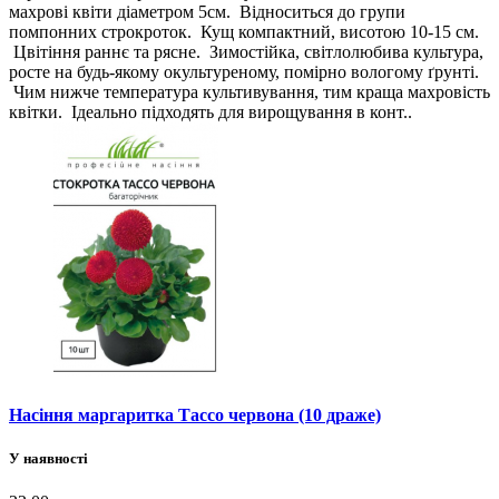
махрові квіти діаметром 5см. Відноситься до групи
помпонних строкроток. Кущ компактний, висотою 10-15 см.
Цвітіння раннє та рясне. Зимостійка, світлолюбива культура,
росте на будь-якому окультуреному, помірно вологому ґрунті.
Чим нижче температура культивування, тим краща махровість
квітки. Ідеально підходять для вирощування в конт..
Насіння маргаритка Тассо червона (10 драже)
У наявності