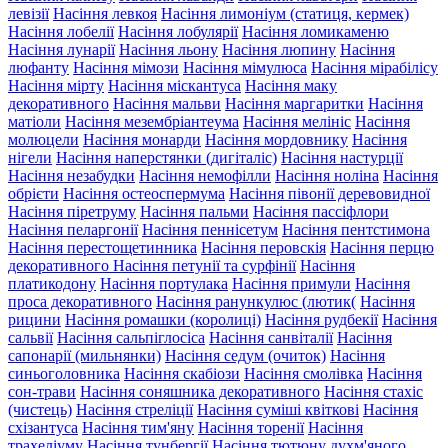
левізії
Насіння левкоя
Насіння лимоніум (статиця, кермек)
Насіння лобелії
Насіння лобулярії
Насіння ломикаменю
Насіння лунарії
Насіння льону
Насіння люпину
Насіння
люфанту
Насіння мімози
Насіння мімулюса
Насіння мірабілісу
Насіння мірту
Насіння міскантуса
Насіння маку
декоративного
Насіння мальви
Насіння маргаритки
Насіння
матіоли
Насіння мезембріантеума
Насіння мелініс
Насіння
молюцели
Насіння монарди
Насіння мордовнику
Насіння
нігели
Насіння наперстянки (дигіталіс)
Насіння настурції
Насіння незабудки
Насіння немофілли
Насіння ноліна
Насіння
обрієти
Насіння остеоспермума
Насіння півонії деревовидної
Насіння піретруму
Насіння пальми
Насіння пассіфлори
Насіння пеларгонії
Насіння пеннісетум
Насіння пентстимона
Насіння перестощетинника
Насіння перовскія
Насіння перцю
декоративного
Насіння петунії та сурфінії
Насіння
платикодону
Насіння портулака
Насіння примули
Насіння
проса декоративного
Насіння ранункулюс (лютик(
Насіння
рицини
Насіння ромашки (королиці)
Насіння рудбекії
Насіння
сальвії
Насіння сальпіглосіса
Насіння санвіталії
Насіння
сапонарії (мильнянки)
Насіння седум (очиток)
Насіння
синьоголовника
Насіння скабіози
Насіння смолівка
Насіння
сон-трави
Насіння соняшника декоративного
Насіння стахіс
(чистець)
Насіння стреліції
Насіння суміші квіткові
Насіння
схізантуса
Насіння тим'яну
Насіння торенії
Насіння
трахеліуму
Насіння тунбергії
Насіння тютюну духм'яного