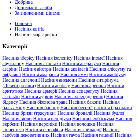
Добрива
Допоміжні засоби
За зниженими цінами
Головна
Насіння квітів
Насіння маргаритки
Категорії
Насіння іберісу
Насіння ізолепісу
Насіння іпомеї
Насіння
абутилону
Насіння агастаха
Насіння агератума
Насіння
азаріни
Насіння айстри
Насіння аквілегії
Насіння аліссуму та
лябулярії
Насіння амаранта
Насіння аммі
Насіння амобіуму
Насіння ангелонії
Насіння анемони
Насіння антірінума
(Левені ротики)
Насіння арабісу
Насіння аренарії
Насіння
арктотиса
Насіння армерії
Насіння аспарагусу
Насіння
астільби
Насіння аурінія
Насіння ахілеї (деревію)
Насіння
біденсу
Насіння бізонова трава
Насіння бакопи
Насіння
бальзаміну
Насіння банану
Насіння бегонії
насіння брахікоми
Насіння бризи (трясунки)
Насіння бровалії
Насіння будлеї
Насіння віоли
Насіння венідіума
Насіння вербаскума
Насіння
вербени
Насіння вероніки
Насіння волошки
Насіння
гіпоестеса
Насіння гіпсофіли
Насіння гайлардії
Насіння
гарбузів декоративних
Насіння гаура
Насіння гацанії
Насіння