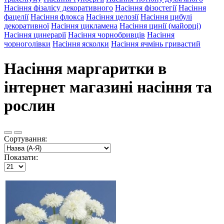
Насіння фізалісу декоративного
Насіння фізостегії
Насіння
фацелії
Насіння флокса
Насіння целозії
Насіння цибулі
декоративної
Насіння цикламена
Насіння цинії (майорці)
Насіння цинерарії
Насіння чорнобривців
Насіння
чорноголівки
Насіння ясколки
Насіння ячмінь гривастий
Насіння маргаритки в
інтернет магазині насіння та
рослин
Сортування:
Показати: