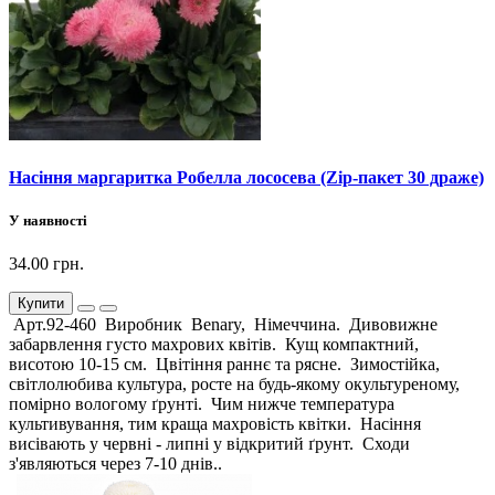
Насіння маргаритка Робелла лососева (Zip-пакет 30 драже)
У наявності
34.00 грн.
Купити
Арт.92-460 Виробник Benary, Німеччина. Дивовижне
забарвлення густо махрових квітів. Кущ компактний,
висотою 10-15 см. Цвітіння раннє та рясне. Зимостійка,
світлолюбива культура, росте на будь-якому окультуреному,
помірно вологому ґрунті. Чим нижче температура
культивування, тим краща махровість квітки. Насіння
висівають у червні - липні у відкритий ґрунт. Сходи
з'являються через 7-10 днів..