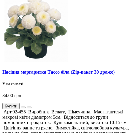
Насіння маргаритка Тассо біла (Zip-пакет 30 драже)
У наявності
34.00 грн.
Купити
Арт.92-455 Виробник Benary, Німеччина. Має гігантські
махрові квіти діаметром 5см. Відноситься до групи
помпонних строкроток. Кущ компактний, висотою 10-15 см.
Цвітіння раннє та рясне. Зимостійка, світлолюбива культура,