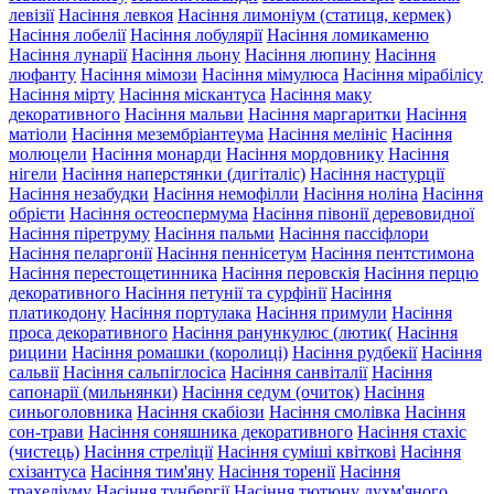
левізії
Насіння левкоя
Насіння лимоніум (статиця, кермек)
Насіння лобелії
Насіння лобулярії
Насіння ломикаменю
Насіння лунарії
Насіння льону
Насіння люпину
Насіння
люфанту
Насіння мімози
Насіння мімулюса
Насіння мірабілісу
Насіння мірту
Насіння міскантуса
Насіння маку
декоративного
Насіння мальви
Насіння маргаритки
Насіння
матіоли
Насіння мезембріантеума
Насіння мелініс
Насіння
молюцели
Насіння монарди
Насіння мордовнику
Насіння
нігели
Насіння наперстянки (дигіталіс)
Насіння настурції
Насіння незабудки
Насіння немофілли
Насіння ноліна
Насіння
обрієти
Насіння остеоспермума
Насіння півонії деревовидної
Насіння піретруму
Насіння пальми
Насіння пассіфлори
Насіння пеларгонії
Насіння пеннісетум
Насіння пентстимона
Насіння перестощетинника
Насіння перовскія
Насіння перцю
декоративного
Насіння петунії та сурфінії
Насіння
платикодону
Насіння портулака
Насіння примули
Насіння
проса декоративного
Насіння ранункулюс (лютик(
Насіння
рицини
Насіння ромашки (королиці)
Насіння рудбекії
Насіння
сальвії
Насіння сальпіглосіса
Насіння санвіталії
Насіння
сапонарії (мильнянки)
Насіння седум (очиток)
Насіння
синьоголовника
Насіння скабіози
Насіння смолівка
Насіння
сон-трави
Насіння соняшника декоративного
Насіння стахіс
(чистець)
Насіння стреліції
Насіння суміші квіткові
Насіння
схізантуса
Насіння тим'яну
Насіння торенії
Насіння
трахеліуму
Насіння тунбергії
Насіння тютюну духм'яного