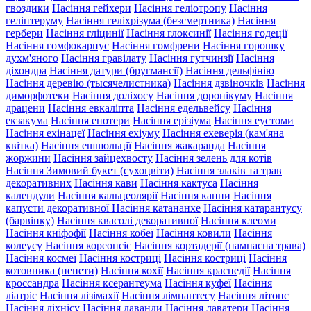
гвоздики
Насіння гейхери
Насіння геліотропу
Насіння
геліптеруму
Насіння геліхрізума (безсмертника)
Насіння
гербери
Насіння гліцинії
Насіння глоксинії
Насіння годеції
Насіння гомфокарпус
Насіння гомфрени
Насіння горошку
духм'яного
Насіння гравілату
Насіння гутчинзії
Насіння
діхондра
Насіння датури (бругмансії)
Насіння дельфінію
Насіння деревію (тысячелистника)
Насіння дзвіночків
Насіння
диморфотеки
Насіння доліхосу
Насіння доронікуму
Насіння
драцени
Насіння евкаліпта
Насіння едельвейсу
Насіння
екзакума
Насіння енотери
Насіння ерізіума
Насіння еустоми
Насіння ехінацеї
Насіння ехіуму
Насіння ехеверія (кам'яна
квітка)
Насіння ешшольції
Насіння жакаранда
Насіння
жоржини
Насіння зайцехвосту
Насіння зелень для котів
Насіння Зимовий букет (сухоцвіти)
Насіння злаків та трав
декоративних
Насіння кави
Насіння кактуса
Насіння
календули
Насіння кальцеолярії
Насіння канни
Насіння
капусти декоративної
Насіння катананхе
Насіння катарантусу
(барвінку)
Насіння квасолі декоративної
Насіння клеоми
Насіння кніфофії
Насіння кобеї
Насіння ковили
Насіння
колеусу
Насіння кореопсіс
Насіння кортадерії (пампасна трава)
Насіння космеї
Насіння костриці
Насіння костриці
Насіння
котовника (непети)
Насіння кохії
Насіння краспедії
Насіння
кроссандра
Насіння ксерантеума
Насіння куфеї
Насіння
ліатріс
Насіння лізімахії
Насіння лімнантесу
Насіння літопс
Насіння ліхнісу
Насіння лаванди
Насіння лаватери
Насіння