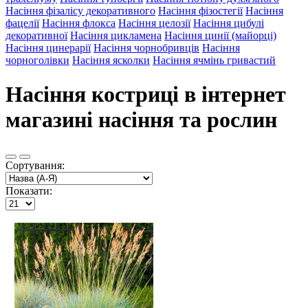
Насіння фізалісу декоративного
Насіння фізостегії
Насіння
фацелії
Насіння флокса
Насіння целозії
Насіння цибулі
декоративної
Насіння цикламена
Насіння цинії (майорці)
Насіння цинерарії
Насіння чорнобривців
Насіння
чорноголівки
Насіння ясколки
Насіння ячмінь гривастий
Насіння костриці в інтернет
магазині насіння та рослин
Сортування:
Показати: