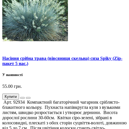
Насіння срібна трава (вівсяниця скельна) сиза Spiky (Zip-
пакет 5 нас.)
У наявності
55.00 грн.
Купити
Арт. 92934 Компактний багаторічний чагарник сріблясто-
блакитного кольору. Пухнаста напівкругла куля з вузькими
листям, швидко розростається і утворює дернини. Висота
дорослої рослини 30-60см. Квітки сіро-зелені, зібрані в
колосовидні, плескаті з обох сторін суцвіття-волоті, довжиною
від 5 до 7 см. Після цвітіння колоски стають світло-