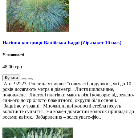
Насіння костриця Валійська Бадді (Zip-пакет 10 нас.)
У наявності
48.00 грн.
Купити
Арт. 92223 Рослина утворює "гольчасті подушки", які до 10
років досягають метра в діаметрі. Листя шиловидне,
подовжене. Листові платівки мають різні кольори: від зелено-
синього до сріблясто-блакитного, округлі біля основи.
Зацвітає у травні. Множинні квітконосні стебла несуть
волотисте суцвіття. На кожен довгастий колосок припадає до
восьми квіток. Забарвлення – зеленувато-фіо..