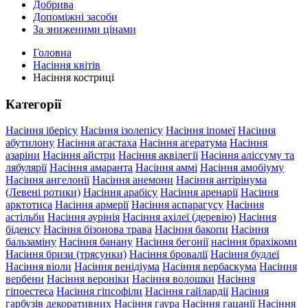
Добрива
Допоміжні засоби
За зниженими цінами
Головна
Насіння квітів
Насіння костриці
Категорії
Насіння іберісу
Насіння ізолепісу
Насіння іпомеї
Насіння
абутилону
Насіння агастаха
Насіння агератума
Насіння
азаріни
Насіння айстри
Насіння аквілегії
Насіння аліссуму та
лябулярії
Насіння амаранта
Насіння аммі
Насіння амобіуму
Насіння ангелонії
Насіння анемони
Насіння антірінума
(Левені ротики)
Насіння арабісу
Насіння аренарії
Насіння
арктотиса
Насіння армерії
Насіння аспарагусу
Насіння
астільби
Насіння аурінія
Насіння ахілеї (деревію)
Насіння
біденсу
Насіння бізонова трава
Насіння бакопи
Насіння
бальзаміну
Насіння банану
Насіння бегонії
насіння брахікоми
Насіння бризи (трясунки)
Насіння бровалії
Насіння будлеї
Насіння віоли
Насіння венідіума
Насіння вербаскума
Насіння
вербени
Насіння вероніки
Насіння волошки
Насіння
гіпоестеса
Насіння гіпсофіли
Насіння гайлардії
Насіння
гарбузів декоративних
Насіння гаура
Насіння гацанії
Насіння