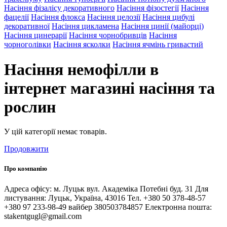
Насіння фізалісу декоративного
Насіння фізостегії
Насіння
фацелії
Насіння флокса
Насіння целозії
Насіння цибулі
декоративної
Насіння цикламена
Насіння цинії (майорці)
Насіння цинерарії
Насіння чорнобривців
Насіння
чорноголівки
Насіння ясколки
Насіння ячмінь гривастий
Насіння немофілли в
інтернет магазині насіння та
рослин
У цій категорії немає товарів.
Продовжити
Про компанію
Адреса офісу: м. Луцьк вул. Академіка Потебні буд. 31 Для
листування: Луцьк, Україна, 43016 Тел. +380 50 378-48-57
+380 97 233-98-49 вайбер 380503784857 Електронна пошта:
stakentgugl@gmail.com