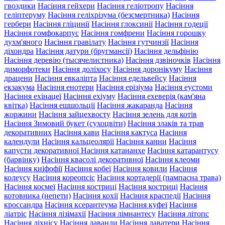
гвоздики
Насіння гейхери
Насіння геліотропу
Насіння
геліптеруму
Насіння геліхрізума (безсмертника)
Насіння
гербери
Насіння гліцинії
Насіння глоксинії
Насіння годеції
Насіння гомфокарпус
Насіння гомфрени
Насіння горошку
духм'яного
Насіння гравілату
Насіння гутчинзії
Насіння
діхондра
Насіння датури (бругмансії)
Насіння дельфінію
Насіння деревію (тысячелистника)
Насіння дзвіночків
Насіння
диморфотеки
Насіння доліхосу
Насіння доронікуму
Насіння
драцени
Насіння евкаліпта
Насіння едельвейсу
Насіння
екзакума
Насіння енотери
Насіння ерізіума
Насіння еустоми
Насіння ехінацеї
Насіння ехіуму
Насіння ехеверія (кам'яна
квітка)
Насіння ешшольції
Насіння жакаранда
Насіння
жоржини
Насіння зайцехвосту
Насіння зелень для котів
Насіння Зимовий букет (сухоцвіти)
Насіння злаків та трав
декоративних
Насіння кави
Насіння кактуса
Насіння
календули
Насіння кальцеолярії
Насіння канни
Насіння
капусти декоративної
Насіння катананхе
Насіння катарантусу
(барвінку)
Насіння квасолі декоративної
Насіння клеоми
Насіння кніфофії
Насіння кобеї
Насіння ковили
Насіння
колеусу
Насіння кореопсіс
Насіння кортадерії (пампасна трава)
Насіння космеї
Насіння костриці
Насіння костриці
Насіння
котовника (непети)
Насіння кохії
Насіння краспедії
Насіння
кроссандра
Насіння ксерантеума
Насіння куфеї
Насіння
ліатріс
Насіння лізімахії
Насіння лімнантесу
Насіння літопс
Насіння ліхнісу
Насіння лаванди
Насіння лаватери
Насіння