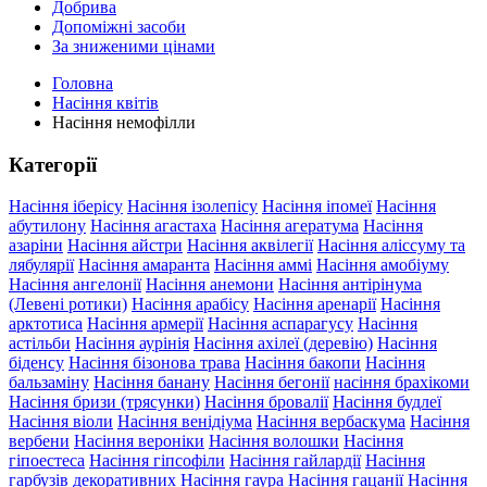
Добрива
Допоміжні засоби
За зниженими цінами
Головна
Насіння квітів
Насіння немофілли
Категорії
Насіння іберісу
Насіння ізолепісу
Насіння іпомеї
Насіння
абутилону
Насіння агастаха
Насіння агератума
Насіння
азаріни
Насіння айстри
Насіння аквілегії
Насіння аліссуму та
лябулярії
Насіння амаранта
Насіння аммі
Насіння амобіуму
Насіння ангелонії
Насіння анемони
Насіння антірінума
(Левені ротики)
Насіння арабісу
Насіння аренарії
Насіння
арктотиса
Насіння армерії
Насіння аспарагусу
Насіння
астільби
Насіння аурінія
Насіння ахілеї (деревію)
Насіння
біденсу
Насіння бізонова трава
Насіння бакопи
Насіння
бальзаміну
Насіння банану
Насіння бегонії
насіння брахікоми
Насіння бризи (трясунки)
Насіння бровалії
Насіння будлеї
Насіння віоли
Насіння венідіума
Насіння вербаскума
Насіння
вербени
Насіння вероніки
Насіння волошки
Насіння
гіпоестеса
Насіння гіпсофіли
Насіння гайлардії
Насіння
гарбузів декоративних
Насіння гаура
Насіння гацанії
Насіння