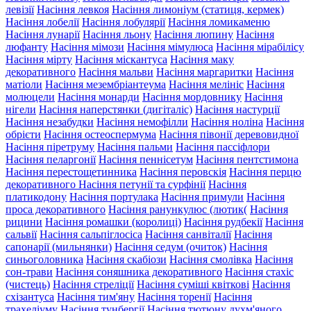
левізії
Насіння левкоя
Насіння лимоніум (статиця, кермек)
Насіння лобелії
Насіння лобулярії
Насіння ломикаменю
Насіння лунарії
Насіння льону
Насіння люпину
Насіння
люфанту
Насіння мімози
Насіння мімулюса
Насіння мірабілісу
Насіння мірту
Насіння міскантуса
Насіння маку
декоративного
Насіння мальви
Насіння маргаритки
Насіння
матіоли
Насіння мезембріантеума
Насіння мелініс
Насіння
молюцели
Насіння монарди
Насіння мордовнику
Насіння
нігели
Насіння наперстянки (дигіталіс)
Насіння настурції
Насіння незабудки
Насіння немофілли
Насіння ноліна
Насіння
обрієти
Насіння остеоспермума
Насіння півонії деревовидної
Насіння піретруму
Насіння пальми
Насіння пассіфлори
Насіння пеларгонії
Насіння пеннісетум
Насіння пентстимона
Насіння перестощетинника
Насіння перовскія
Насіння перцю
декоративного
Насіння петунії та сурфінії
Насіння
платикодону
Насіння портулака
Насіння примули
Насіння
проса декоративного
Насіння ранункулюс (лютик(
Насіння
рицини
Насіння ромашки (королиці)
Насіння рудбекії
Насіння
сальвії
Насіння сальпіглосіса
Насіння санвіталії
Насіння
сапонарії (мильнянки)
Насіння седум (очиток)
Насіння
синьоголовника
Насіння скабіози
Насіння смолівка
Насіння
сон-трави
Насіння соняшника декоративного
Насіння стахіс
(чистець)
Насіння стреліції
Насіння суміші квіткові
Насіння
схізантуса
Насіння тим'яну
Насіння торенії
Насіння
трахеліуму
Насіння тунбергії
Насіння тютюну духм'яного