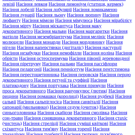
левізії
Насіння левкоя
Насіння лимоніум (статиця, кермек)
Насіння лобелії
Насіння лобулярії
Насіння ломикаменю
Насіння лунарії
Насіння льону
Насіння люпину
Насіння
люфанту
Насіння мімози
Насіння мімулюса
Насіння мірабілісу
Насіння мірту
Насіння міскантуса
Насіння маку
декоративного
Насіння мальви
Насіння маргаритки
Насіння
матіоли
Насіння мезембріантеума
Насіння мелініс
Насіння
молюцели
Насіння монарди
Насіння мордовнику
Насіння
нігели
Насіння наперстянки (дигіталіс)
Насіння настурції
Насіння незабудки
Насіння немофілли
Насіння ноліна
Насіння
обрієти
Насіння остеоспермума
Насіння півонії деревовидної
Насіння піретруму
Насіння пальми
Насіння пассіфлори
Насіння пеларгонії
Насіння пеннісетум
Насіння пентстимона
Насіння перестощетинника
Насіння перовскія
Насіння перцю
декоративного
Насіння петунії та сурфінії
Насіння
платикодону
Насіння портулака
Насіння примули
Насіння
проса декоративного
Насіння ранункулюс (лютик(
Насіння
рицини
Насіння ромашки (королиці)
Насіння рудбекії
Насіння
сальвії
Насіння сальпіглосіса
Насіння санвіталії
Насіння
сапонарії (мильнянки)
Насіння седум (очиток)
Насіння
синьоголовника
Насіння скабіози
Насіння смолівка
Насіння
сон-трави
Насіння соняшника декоративного
Насіння стахіс
(чистець)
Насіння стреліції
Насіння суміші квіткові
Насіння
схізантуса
Насіння тим'яну
Насіння торенії
Насіння
трахеліуму
Насіння тунбергії
Насіння тютюну духм'яного