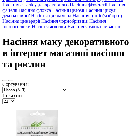
Насіння фізалісу декоративного
Насіння фізостегії
Насіння
фацелії
Насіння флокса
Насіння целозії
Насіння цибулі
декоративної
Насіння цикламена
Насіння цинії (майорці)
Насіння цинерарії
Насіння чорнобривців
Насіння
чорноголівки
Насіння ясколки
Насіння ячмінь гривастий
Насіння маку декоративного
в інтернет магазині насіння
та рослин
Сортування:
Показати: