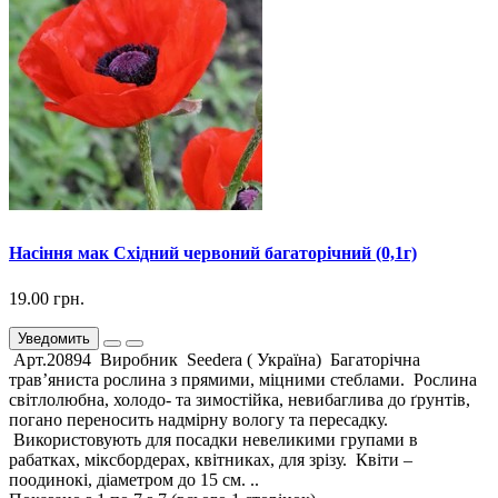
Насіння мак Східний червоний багаторічний (0,1г)
19.00 грн.
Уведомить
Арт.20894 Виробник Seedera ( Україна) Багаторічна
трав’яниста рослина з прямими, міцними стеблами. Рослина
світлолюбна, холодо- та зимостійка, невибаглива до ґрунтів,
погано переносить надмірну вологу та пересадку.
Використовують для посадки невеликими групами в
рабатках, міксбордерах, квітниках, для зрізу. Квіти –
поодинокі, діаметром до 15 см. ..