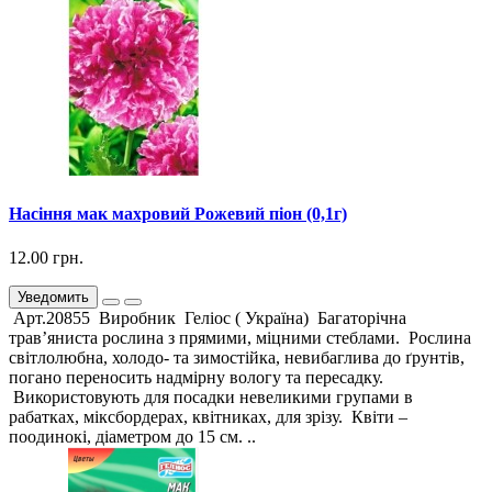
Насіння мак махровий Рожевий піон (0,1г)
12.00 грн.
Уведомить
Арт.20855 Виробник Геліос ( Україна) Багаторічна
трав’яниста рослина з прямими, міцними стеблами. Рослина
світлолюбна, холодо- та зимостійка, невибаглива до ґрунтів,
погано переносить надмірну вологу та пересадку.
Використовують для посадки невеликими групами в
рабатках, міксбордерах, квітниках, для зрізу. Квіти –
поодинокі, діаметром до 15 см. ..