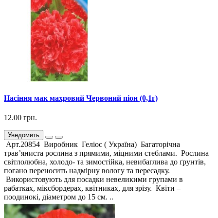
Насіння мак махровий Червоний піон (0,1г)
12.00 грн.
Уведомить
Арт.20854 Виробник Геліос ( Україна) Багаторічна
трав’яниста рослина з прямими, міцними стеблами. Рослина
світлолюбна, холодо- та зимостійка, невибаглива до ґрунтів,
погано переносить надмірну вологу та пересадку.
Використовують для посадки невеликими групами в
рабатках, міксбордерах, квітниках, для зрізу. Квіти –
поодинокі, діаметром до 15 см. ..