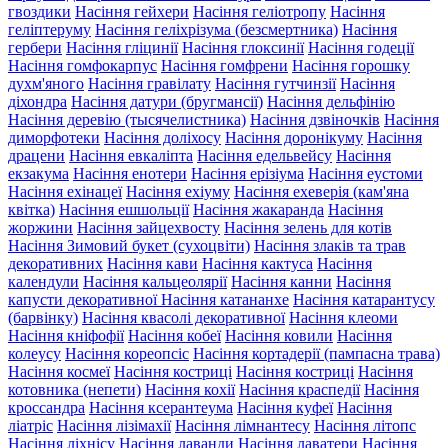
гвоздики
Насіння гейхери
Насіння геліотропу
Насіння
геліптеруму
Насіння геліхрізума (безсмертника)
Насіння
гербери
Насіння гліцинії
Насіння глоксинії
Насіння годеції
Насіння гомфокарпус
Насіння гомфрени
Насіння горошку
духм'яного
Насіння гравілату
Насіння гутчинзії
Насіння
діхондра
Насіння датури (бругмансії)
Насіння дельфінію
Насіння деревію (тысячелистника)
Насіння дзвіночків
Насіння
диморфотеки
Насіння доліхосу
Насіння доронікуму
Насіння
драцени
Насіння евкаліпта
Насіння едельвейсу
Насіння
екзакума
Насіння енотери
Насіння ерізіума
Насіння еустоми
Насіння ехінацеї
Насіння ехіуму
Насіння ехеверія (кам'яна
квітка)
Насіння ешшольції
Насіння жакаранда
Насіння
жоржини
Насіння зайцехвосту
Насіння зелень для котів
Насіння Зимовий букет (сухоцвіти)
Насіння злаків та трав
декоративних
Насіння кави
Насіння кактуса
Насіння
календули
Насіння кальцеолярії
Насіння канни
Насіння
капусти декоративної
Насіння катананхе
Насіння катарантусу
(барвінку)
Насіння квасолі декоративної
Насіння клеоми
Насіння кніфофії
Насіння кобеї
Насіння ковили
Насіння
колеусу
Насіння кореопсіс
Насіння кортадерії (пампасна трава)
Насіння космеї
Насіння костриці
Насіння костриці
Насіння
котовника (непети)
Насіння кохії
Насіння краспедії
Насіння
кроссандра
Насіння ксерантеума
Насіння куфеї
Насіння
ліатріс
Насіння лізімахії
Насіння лімнантесу
Насіння літопс
Насіння ліхнісу
Насіння лаванди
Насіння лаватери
Насіння