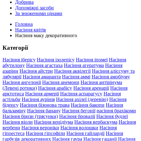
Добрива
Допоміжні засоби
За зниженими цінами
Головна
Насіння квітів
Насіння маку декоративного
Категорії
Насіння іберісу
Насіння ізолепісу
Насіння іпомеї
Насіння
абутилону
Насіння агастаха
Насіння агератума
Насіння
азаріни
Насіння айстри
Насіння аквілегії
Насіння аліссуму та
лябулярії
Насіння амаранта
Насіння аммі
Насіння амобіуму
Насіння ангелонії
Насіння анемони
Насіння антірінума
(Левені ротики)
Насіння арабісу
Насіння аренарії
Насіння
арктотиса
Насіння армерії
Насіння аспарагусу
Насіння
астільби
Насіння аурінія
Насіння ахілеї (деревію)
Насіння
біденсу
Насіння бізонова трава
Насіння бакопи
Насіння
бальзаміну
Насіння банану
Насіння бегонії
насіння брахікоми
Насіння бризи (трясунки)
Насіння бровалії
Насіння будлеї
Насіння віоли
Насіння венідіума
Насіння вербаскума
Насіння
вербени
Насіння вероніки
Насіння волошки
Насіння
гіпоестеса
Насіння гіпсофіли
Насіння гайлардії
Насіння
гарбузів декоративних
Насіння гаура
Насіння гацанії
Насіння