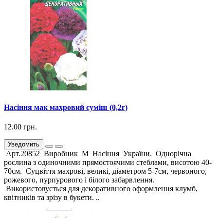
Насіння мак махровий суміш (0,2г)
12.00 грн.
Уведомить
Арт.20852 Виробник М Насіння України. Однорічна
рослина з одиночними прямостоячими стеблами, висотою 40-
70см. Суцвіття махрові, великі, діаметром 5-7см, червоного,
рожевого, пурпурового і білого забарвлення.
Використовується для декоративного оформлення клумб,
квітників та зрізу в букети. ..