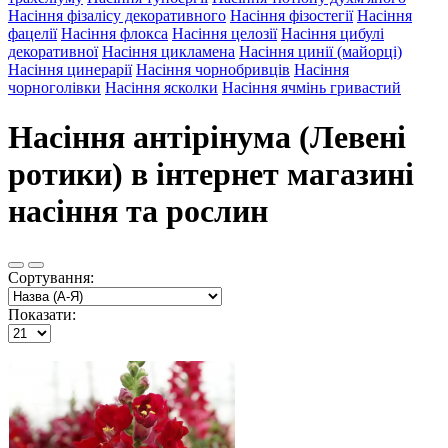
Насіння фізалісу декоративного
Насіння фізостегії
Насіння
фацелії
Насіння флокса
Насіння целозії
Насіння цибулі
декоративної
Насіння цикламена
Насіння цинії (майорці)
Насіння цинерарії
Насіння чорнобривців
Насіння
чорноголівки
Насіння ясколки
Насіння ячмінь гривастий
Насіння антірінума (Левені
ротики) в інтернет магазині
насіння та рослин
Сортування:
Показати: