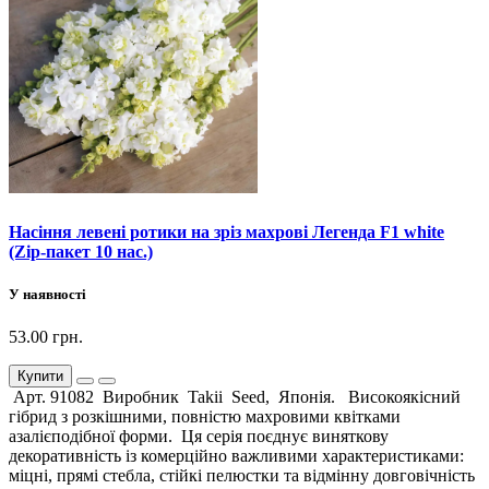
Насіння левені ротики на зріз махрові Легенда F1 white
(Zip-пакет 10 нас.)
У наявності
53.00 грн.
Купити
Арт. 91082 Виробник Takii Seed, Японія. Високоякісний
гібрид з розкішними, повністю махровими квітками
азалієподібної форми. Ця серія поєднує виняткову
декоративність із комерційно важливими характеристиками:
міцні, прямі стебла, стійкі пелюстки та відмінну довговічність