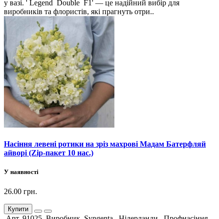
у вазі. ' Legend Double F1' — це надійний вибір для
виробників та флористів, які прагнуть отри..
Насіння левені ротики на зріз махрові Мадам Батерфляй
айворі (Zip-пакет 10 нас.)
У наявності
26.00 грн.
Купити
Арт. 91025 Виробник Syngenta, Нідерланди. Профнасіння.