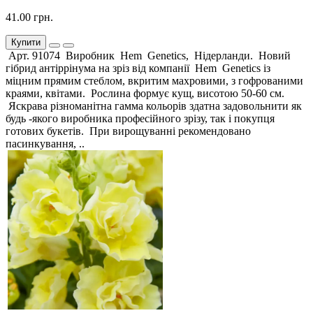
41.00 грн.
Купити
Арт. 91074 Виробник Hem Genetics, Нідерланди. Новий
гібрид антіррінума на зріз від компанії Hem Genetics із
міцним прямим стеблом, вкритим махровими, з гофрованими
краями, квітами. Рослина формує кущ, висотою 50-60 см.
Яскрава різноманітна гамма кольорів здатна задовольнити як
будь -якого виробника професійного зрізу, так і покупця
готових букетів. При вирощуванні рекомендовано
пасинкування, ..