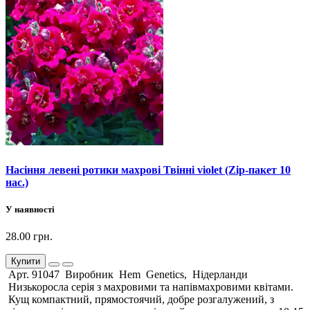
Насіння левені ротики махрові Твінні violet (Zip-пакет 10
нас.)
У наявності
28.00 грн.
Купити
Арт. 91047 Виробник Hem Genetics, Нідерланди
Низькоросла серія з махровими та напівмахровими квітами.
Кущ компактний, прямостоячий, добре розгалужений, з