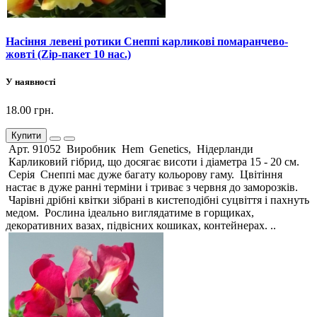
Насіння левені ротики Снеппі карликові помаранчево-
жовті (Zip-пакет 10 нас.)
У наявності
18.00 грн.
Купити
Арт. 91052 Виробник Hem Genetics, Нідерланди
Карликовий гібрид, що досягає висоти і діаметра 15 - 20 см.
Серія Снеппі має дуже багату кольорову гаму. Цвітіння
настає в дуже ранні терміни і триває з червня до заморозків.
Чарівні дрібні квітки зібрані в кистеподібні суцвіття і пахнуть
медом. Рослина ідеально виглядатиме в горщиках,
декоративних вазах, підвісних кошиках, контейнерах. ..