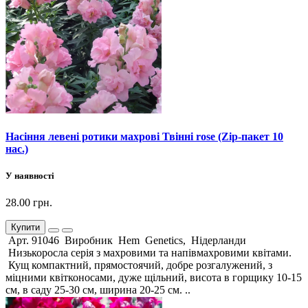
Насіння левені ротики махрові Твінні rose (Zip-пакет 10
нас.)
У наявності
28.00 грн.
Купити
Арт. 91046 Виробник Hem Genetics, Нідерланди
Низькоросла серія з махровими та напівмахровими квітами.
Кущ компактний, прямостоячий, добре розгалужений, з
міцними квітконосами, дуже щільний, висота в горщику 10-15
см, в саду 25-30 см, ширина 20-25 см. ..