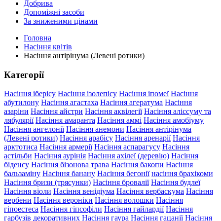
Добрива
Допоміжні засоби
За зниженими цінами
Головна
Насіння квітів
Насіння антірінума (Левені ротики)
Категорії
Насіння іберісу
Насіння ізолепісу
Насіння іпомеї
Насіння
абутилону
Насіння агастаха
Насіння агератума
Насіння
азаріни
Насіння айстри
Насіння аквілегії
Насіння аліссуму та
лябулярії
Насіння амаранта
Насіння аммі
Насіння амобіуму
Насіння ангелонії
Насіння анемони
Насіння антірінума
(Левені ротики)
Насіння арабісу
Насіння аренарії
Насіння
арктотиса
Насіння армерії
Насіння аспарагусу
Насіння
астільби
Насіння аурінія
Насіння ахілеї (деревію)
Насіння
біденсу
Насіння бізонова трава
Насіння бакопи
Насіння
бальзаміну
Насіння банану
Насіння бегонії
насіння брахікоми
Насіння бризи (трясунки)
Насіння бровалії
Насіння будлеї
Насіння віоли
Насіння венідіума
Насіння вербаскума
Насіння
вербени
Насіння вероніки
Насіння волошки
Насіння
гіпоестеса
Насіння гіпсофіли
Насіння гайлардії
Насіння
гарбузів декоративних
Насіння гаура
Насіння гацанії
Насіння