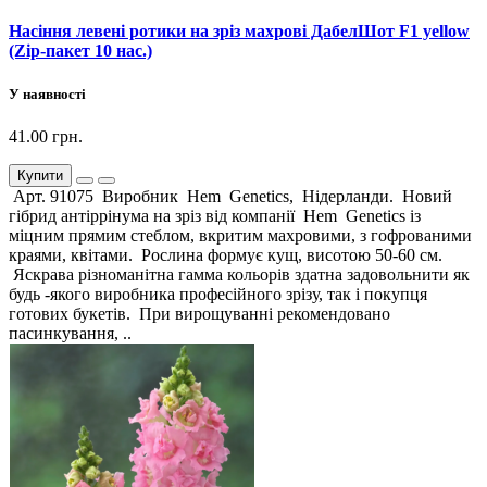
Насіння левені ротики на зріз махрові ДабелШот F1 yellow
(Zip-пакет 10 нас.)
У наявності
41.00 грн.
Купити
Арт. 91075 Виробник Hem Genetics, Нідерланди. Новий
гібрид антіррінума на зріз від компанії Hem Genetics із
міцним прямим стеблом, вкритим махровими, з гофрованими
краями, квітами. Рослина формує кущ, висотою 50-60 см.
Яскрава різноманітна гамма кольорів здатна задовольнити як
будь -якого виробника професійного зрізу, так і покупця
готових букетів. При вирощуванні рекомендовано
пасинкування, ..