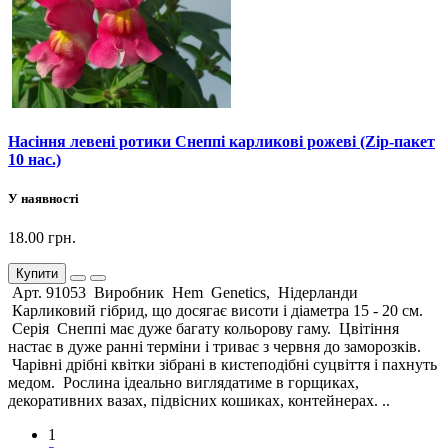
Насіння левені ротики Снеппі карликові рожеві (Zip-пакет
10 нас.)
У наявності
18.00 грн.
Купити
Арт. 91053 Виробник Hem Genetics, Нідерланди
Карликовий гібрид, що досягає висоти і діаметра 15 - 20 см.
Серія Снеппі має дуже багату кольорову гаму. Цвітіння
настає в дуже ранні терміни і триває з червня до заморозків.
Чарівні дрібні квітки зібрані в кистеподібні суцвіття і пахнуть
медом. Рослина ідеально виглядатиме в горщиках,
декоративних вазах, підвісних кошиках, контейнерах. ..
1