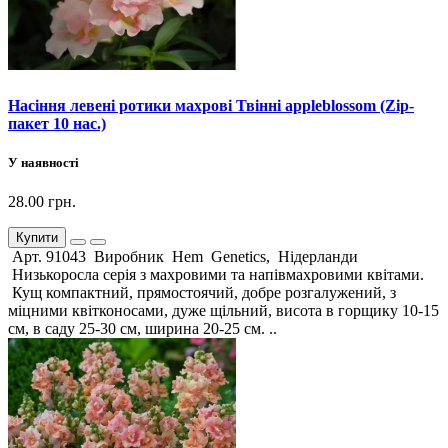
Насіння левені ротики махрові Твінні appleblossom (Zip-
пакет 10 нас.)
У наявності
28.00 грн.
Купити
Арт. 91043 Виробник Hem Genetics, Нідерланди
Низькоросла серія з махровими та напівмахровими квітами.
Кущ компактний, прямостоячий, добре розгалужений, з
міцними квітконосами, дуже щільний, висота в горщику 10-15
см, в саду 25-30 см, ширина 20-25 см. ..