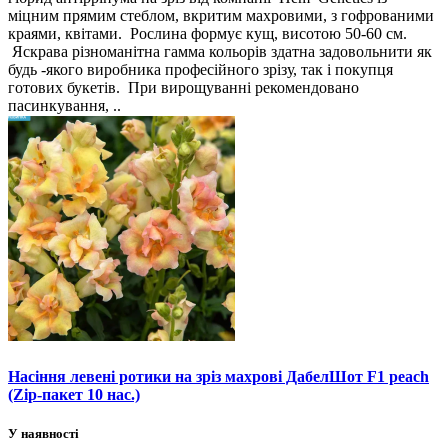
міцним прямим стеблом, вкритим махровими, з гофрованими
краями, квітами. Рослина формує кущ, висотою 50-60 см.
Яскрава різноманітна гамма кольорів здатна задовольнити як
будь -якого виробника професійного зрізу, так і покупця
готових букетів. При вирощуванні рекомендовано
пасинкування, ..
Насіння левені ротики на зріз махрові ДабелШот F1 peach
(Zip-пакет 10 нас.)
У наявності