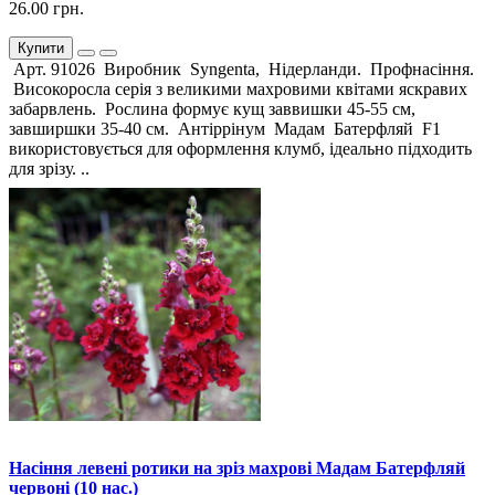
26.00 грн.
Купити
Арт. 91026 Виробник Syngenta, Нідерланди. Профнасіння.
Високоросла серія з великими махровими квітами яскравих
забарвлень. Рослина формує кущ заввишки 45-55 см,
завширшки 35-40 см. Антіррінум Мадам Батерфляй F1
використовується для оформлення клумб, ідеально підходить
для зрізу. ..
Насіння левені ротики на зріз махрові Мадам Батерфляй
червоні (10 нас.)