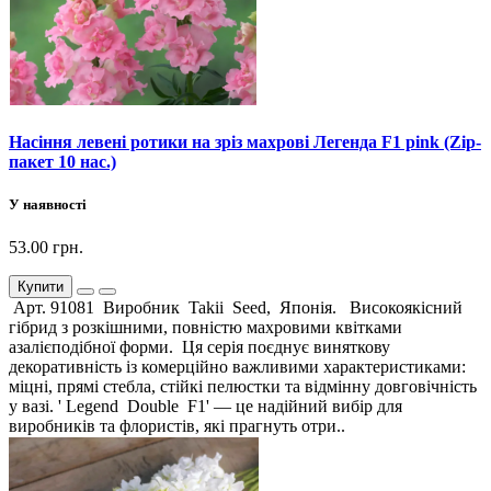
Насіння левені ротики на зріз махрові Легенда F1 pink (Zip-
пакет 10 нас.)
У наявності
53.00 грн.
Купити
Арт. 91081 Виробник Takii Seed, Японія. Високоякісний
гібрид з розкішними, повністю махровими квітками
азалієподібної форми. Ця серія поєднує виняткову
декоративність із комерційно важливими характеристиками:
міцні, прямі стебла, стійкі пелюстки та відмінну довговічність
у вазі. ' Legend Double F1' — це надійний вибір для
виробників та флористів, які прагнуть отри..