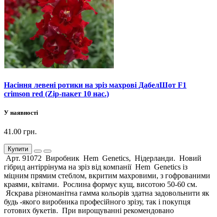
Насіння левені ротики на зріз махрові ДабелШот F1
crimson red (Zip-пакет 10 нас.)
У наявності
41.00 грн.
Купити
Арт. 91072 Виробник Hem Genetics, Нідерланди. Новий
гібрид антіррінума на зріз від компанії Hem Genetics із
міцним прямим стеблом, вкритим махровими, з гофрованими
краями, квітами. Рослина формує кущ, висотою 50-60 см.
Яскрава різноманітна гамма кольорів здатна задовольнити як
будь -якого виробника професійного зрізу, так і покупця
готових букетів. При вирощуванні рекомендовано