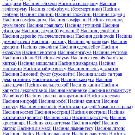
гвоздики
Насіння гейхери
Насіння геліотропу
Насіння
геліптеруму
Насіння геліхрізума (безсмертника)
Насіння
гербери
Насіння гліцинії
Насіння глоксинії
Насіння годеції
Насіння гомфокарпус
Насіння гомфрени
Насіння горошку
духм'яного
Насіння гравілату
Насіння гутчинзії
Насіння
діхондра
Насіння датури (бругмансії)
Насіння дельфінію
Насіння деревію (тысячелистника)
Насіння дзвіночків
Насіння
диморфотеки
Насіння доліхосу
Насіння доронікуму
Насіння
драцени
Насіння евкаліпта
Насіння едельвейсу
Насіння
екзакума
Насіння енотери
Насіння ерізіума
Насіння еустоми
Насіння ехінацеї
Насіння ехіуму
Насіння ехеверія (кам'яна
квітка)
Насіння ешшольції
Насіння жакаранда
Насіння
жоржини
Насіння зайцехвосту
Насіння зелень для котів
Насіння Зимовий букет (сухоцвіти)
Насіння злаків та трав
декоративних
Насіння кави
Насіння кактуса
Насіння
календули
Насіння кальцеолярії
Насіння канни
Насіння
капусти декоративної
Насіння катананхе
Насіння катарантусу
(барвінку)
Насіння квасолі декоративної
Насіння клеоми
Насіння кніфофії
Насіння кобеї
Насіння ковили
Насіння
колеусу
Насіння кореопсіс
Насіння кортадерії (пампасна трава)
Насіння космеї
Насіння костриці
Насіння костриці
Насіння
котовника (непети)
Насіння кохії
Насіння краспедії
Насіння
кроссандра
Насіння ксерантеума
Насіння куфеї
Насіння
ліатріс
Насіння лізімахії
Насіння лімнантесу
Насіння літопс
Насіння ліхнісу
Насіння лаванди
Насіння лаватери
Насіння