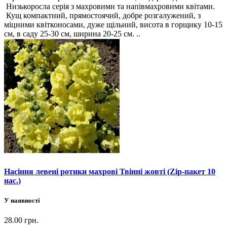
Низькоросла серія з махровими та напівмахровими квітами.
Кущ компактний, прямостоячий, добре розгалужений, з
міцними квітконосами, дуже щільний, висота в горщику 10-15
см, в саду 25-30 см, ширина 20-25 см. ..
Насіння левені ротики махрові Твінні жовті (Zip-пакет 10
нас.)
У наявності
28.00 грн.