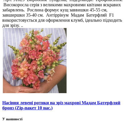
Високоросла серія з великими махровими квітами яскравих
забарвлень. Рослина формує кущ заввишки 45-55 см,
завширшки 35-40 см. Антіррінум Мадам Батерфляй F1
використовується для оформлення клумб, ідеально підходить
для зрізу. ..
Насіння левені ротики на зріз махрові Мадам Батерфляй
бронз (Zip-пакет 10 нас.)
У наявності