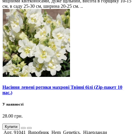
міцними квітконосами, дуже щільний, висота в горщику 10-15
см, в саду 25-30 см, ширина 20-25 см. ..
Насіння левені ротики махрові Твінні білі (Zip-пакет 10
нас.)
У наявності
28.00 грн.
Купити
Арт. 91041 Виробник Hem Genetics, Нідерланди