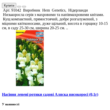
Купити
Арт. 91042 Виробник Hem Genetics, Нідерланди
Низькоросла серія з махровими та напівмахровими квітами.
Кущ компактний, прямостоячий, добре розгалужений, з
міцними квітконосами, дуже щільний, висота в горщику 10-15
см, в саду 25-30 см, ширина 20-25 см. ..
Насіння левені ротики садові Аляска високоросі (0,1г)
У наявності