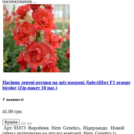
пасинкування, ..
Насіння левені ротики на зріз махрові ДабелШот F1 orange
bicolor (Zip-пакет 10 нас.)
У наявності
41.00 грн.
Купити
Арт. 91073 Виробник Hem Genetics, Нідерланди. Новий
гібрид антіррінума на зріз від компанії Hem Genetics із