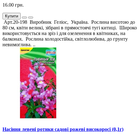
16.00 грн.
Купити
Арт.20-198 Виробник Геліос, Україна. Рослина висотою до
80 см, квіти великі, зібрані в прямостоячі тугі китиці. Широко
використовується на зріз і для озеленення в квітниках, на
балконах. Рослина холодостійка, світлолюбива, до грунту
невимоглива. ..
Насіння левені ротики садові рожеві високоросі (0,1г)