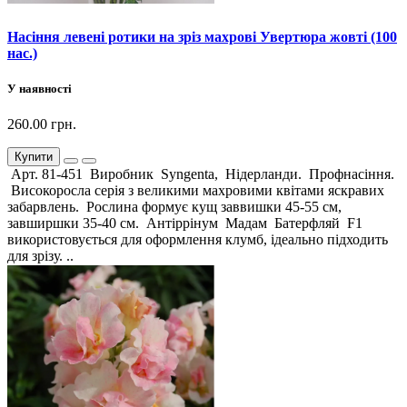
Насіння левені ротики на зріз махрові Увертюра жовті (100
нас.)
У наявності
260.00 грн.
Купити
Арт. 81-451 Виробник Syngenta, Нідерланди. Профнасіння.
Високоросла серія з великими махровими квітами яскравих
забарвлень. Рослина формує кущ заввишки 45-55 см,
завширшки 35-40 см. Антіррінум Мадам Батерфляй F1
використовується для оформлення клумб, ідеально підходить
для зрізу. ..