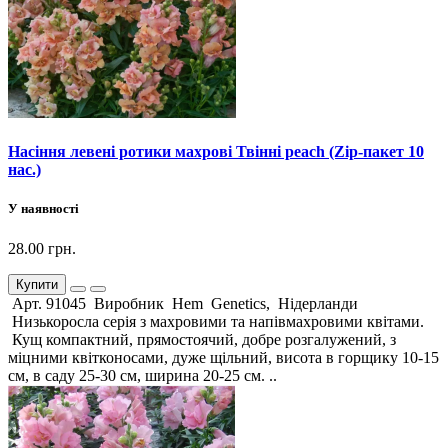
Насіння левені ротики махрові Твінні peach (Zip-пакет 10
нас.)
У наявності
28.00 грн.
Купити
Арт. 91045 Виробник Hem Genetics, Нідерланди
Низькоросла серія з махровими та напівмахровими квітами.
Кущ компактний, прямостоячий, добре розгалужений, з
міцними квітконосами, дуже щільний, висота в горщику 10-15
см, в саду 25-30 см, ширина 20-25 см. ..