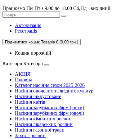
Працюємо Пн-Пт з 9.00 до 18.00 Сб,Нд - вихідний
Авторизація
Реєстрація
Подивитися кошик
Товарів 0 (0.00 грн.)
Кошик порожній!
Категорії
Категорії
АКЦІЯ
Головна
Каталог насіння сезон 2025-2026
Насіння овочевих та ягідних культур
Насіння інкрустоване
Насіння квітів
Насіння зарубіжних фірм (квіти)
Насіння зарубіжних фірм (овочі)
Насіння кімнатних рослин
Насіння лікарських рослин
Насіння газонної трави
Захист рослин