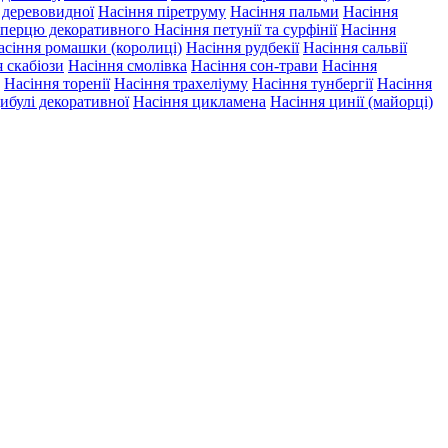
ї деревовидної
Насіння піретруму
Насіння пальми
Насіння
 перцю декоративного
Насіння петунії та сурфінії
Насіння
асіння ромашки (королиці)
Насіння рудбекії
Насіння сальвії
 скабіози
Насіння смолівка
Насіння сон-трави
Насіння
Насіння торенії
Насіння трахеліуму
Насіння тунбергії
Насіння
ибулі декоративної
Насіння цикламена
Насіння цинії (майорці)