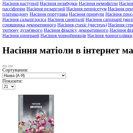
Насіння настурції
Насіння незабудки
Насіння немофілли
Насінн
пассіфлори
Насіння пеларгонії
Насіння пеннісетум
Насіння пе
платикодону
Насіння портулака
Насіння примули
Насіння прос
Насіння сальпіглосіса
Насіння санвіталії
Насіння сапонарії (ми
соняшника декоративного
Насіння стахіс (чистець)
Насіння стре
тютюну духм'яного
Насіння фізалісу декоративного
Насіння фіз
Насіння цинерарії
Насіння чорнобривців
Насіння чорноголівки
Насіння матіоли в інтернет ма
Сортування:
Показати: