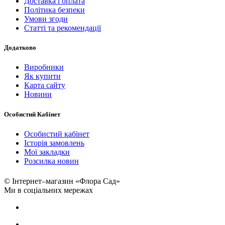
Доставка і оплата
Політика безпеки
Умови згоди
Статті та рекомендації
Додатково
Виробники
Як купити
Карта сайту
Новини
Особистий Кабінет
Особистий кабінет
Історія замовлень
Мої закладки
Розсилка новин
© Інтернет–магазин «Флора Сад»
Ми в соціальних мережах