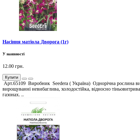
Насіння матіола Дворога (1г)
У наявності
12.00 грн.
Купити
Арт.65109 Виробник Seedera ( Україна) Однорічна рослина вис
вирощуванні невибаглива, холодостійка, відносно тіньовитрива
газонах. ..