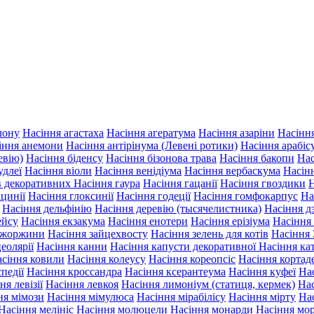
лону
Насіння агастаха
Насіння агератума
Насіння азаріни
Насінн
іння анемони
Насіння антірінума (Левені ротики)
Насіння арабіс
евію)
Насіння біденсу
Насіння бізонова трава
Насіння бакопи
Нас
удлеї
Насіння віоли
Насіння венідіума
Насіння вербаскума
Насін
ів декоративних
Насіння гаура
Насіння гацанії
Насіння гвоздики
Н
іцинії
Насіння глоксинії
Насіння годеції
Насіння гомфокарпус
На
Насіння дельфінію
Насіння деревію (тысячелистника)
Насіння д
ейсу
Насіння екзакума
Насіння енотери
Насіння ерізіума
Насіння
 жоржини
Насіння зайцехвосту
Насіння зелень для котів
Насіння 
еолярії
Насіння канни
Насіння капусти декоративної
Насіння ка
сіння ковили
Насіння колеусу
Насіння кореопсіс
Насіння кортаде
педії
Насіння кроссандра
Насіння ксерантеума
Насіння куфеї
Нас
ня левізії
Насіння левкоя
Насіння лимоніум (статиця, кермек)
Нас
ня мімози
Насіння мімулюса
Насіння мірабілісу
Насіння мірту
На
Насіння мелініс
Насіння молюцели
Насіння монарди
Насіння мо