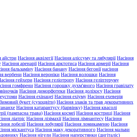
я айстри
Насіння аквілегії
Насіння аліссуму та лябулярії
Насіння
у
Насіння аренарії
Насіння арктотиса
Насіння армерії
Насіння
іння бальзаміну
Насіння банану
Насіння бегонії
насіння
ня вербени
Насіння вероніки
Насіння волошки
Насіння
асіння гейхери
Насіння геліотропу
Насіння геліптеруму
сіння гомфрени
Насіння горошку духм'яного
Насіння гравілату
звіночків
Насіння диморфотеки
Насіння доліхосу
Насіння
 еустоми
Насіння ехінацеї
Насіння ехіуму
Насіння ехеверія
Зимовий букет (сухоцвіти)
Насіння злаків та трав декоративних
тананхе
Насіння катарантусу (барвінку)
Насіння квасолі
рії (пампасна трава)
Насіння космеї
Насіння костриці
Насіння
іння ліатріс
Насіння лізімахії
Насіння лімнантесу
Насіння
іння лобелії
Насіння лобулярії
Насіння ломикаменю
Насіння
сіння міскантуса
Насіння маку декоративного
Насіння мальви
рдовнику
Насіння нігели
Насіння наперстянки (дигіталіс)