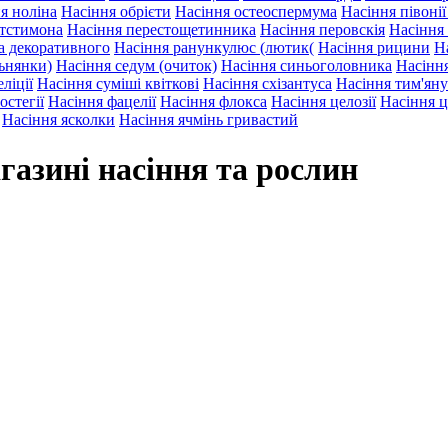
я ноліна
Насіння обрієти
Насіння остеоспермума
Насіння півоні
нтстимона
Насіння перестощетинника
Насіння перовскія
Насіння
а декоративного
Насіння ранункулюс (лютик(
Насіння рицини
Н
льнянки)
Насіння седум (очиток)
Насіння синьоголовника
Насіння
ліції
Насіння суміші квіткові
Насіння схізантуса
Насіння тим'яну
остегії
Насіння фацелії
Насіння флокса
Насіння целозії
Насіння ц
Насіння ясколки
Насіння ячмінь гривастий
газині насіння та рослин