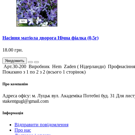
Насіння матіола дворога Нічна фіалка (0,5г)
18.00 грн.
Уведомить
Арт.30-200 Виробник Hem Zaden ( Нідерланди) Профнасіння. Н
Показано з 1 по 2 з 2 (всього 1 сторінок)
Про компанію
Адреса офісу: м. Луцьк вул. Академіка Потебні буд. 31 Для лис
stakentgugl@gmail.com
Інформація
Відправити повідомлення
Про нас