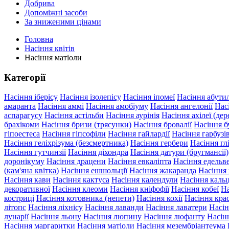
Добрива
Допоміжні засоби
За зниженими цінами
Головна
Насіння квітів
Насіння матіоли
Категорії
Насіння іберісу
Насіння ізолепісу
Насіння іпомеї
Насіння абути
амаранта
Насіння аммі
Насіння амобіуму
Насіння ангелонії
Нас
аспарагусу
Насіння астільби
Насіння аурінія
Насіння ахілеї (дер
брахікоми
Насіння бризи (трясунки)
Насіння бровалії
Насіння б
гіпоестеса
Насіння гіпсофіли
Насіння гайлардії
Насіння гарбуз
Насіння геліхрізума (безсмертника)
Насіння гербери
Насіння гл
Насіння гутчинзії
Насіння діхондра
Насіння датури (бругмансії)
доронікуму
Насіння драцени
Насіння евкаліпта
Насіння едельв
(кам'яна квітка)
Насіння ешшольції
Насіння жакаранда
Насіння
Насіння кави
Насіння кактуса
Насіння календули
Насіння кальц
декоративної
Насіння клеоми
Насіння кніфофії
Насіння кобеї
На
костриці
Насіння котовника (непети)
Насіння кохії
Насіння крас
літопс
Насіння ліхнісу
Насіння лаванди
Насіння лаватери
Насін
лунарії
Насіння льону
Насіння люпину
Насіння люфанту
Насін
Насіння маргаритки
Насіння матіоли
Насіння мезембріантеума