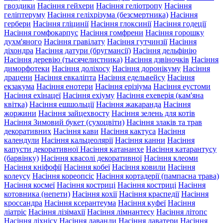
гвоздики
Насіння гейхери
Насіння геліотропу
Насіння
геліптеруму
Насіння геліхрізума (безсмертника)
Насіння
гербери
Насіння гліцинії
Насіння глоксинії
Насіння годеції
Насіння гомфокарпус
Насіння гомфрени
Насіння горошку
духм'яного
Насіння гравілату
Насіння гутчинзії
Насіння
діхондра
Насіння датури (бругмансії)
Насіння дельфінію
Насіння деревію (тысячелистника)
Насіння дзвіночків
Насіння
диморфотеки
Насіння доліхосу
Насіння доронікуму
Насіння
драцени
Насіння евкаліпта
Насіння едельвейсу
Насіння
екзакума
Насіння енотери
Насіння ерізіума
Насіння еустоми
Насіння ехінацеї
Насіння ехіуму
Насіння ехеверія (кам'яна
квітка)
Насіння ешшольції
Насіння жакаранда
Насіння
жоржини
Насіння зайцехвосту
Насіння зелень для котів
Насіння Зимовий букет (сухоцвіти)
Насіння злаків та трав
декоративних
Насіння кави
Насіння кактуса
Насіння
календули
Насіння кальцеолярії
Насіння канни
Насіння
капусти декоративної
Насіння катананхе
Насіння катарантусу
(барвінку)
Насіння квасолі декоративної
Насіння клеоми
Насіння кніфофії
Насіння кобеї
Насіння ковили
Насіння
колеусу
Насіння кореопсіс
Насіння кортадерії (пампасна трава)
Насіння космеї
Насіння костриці
Насіння костриці
Насіння
котовника (непети)
Насіння кохії
Насіння краспедії
Насіння
кроссандра
Насіння ксерантеума
Насіння куфеї
Насіння
ліатріс
Насіння лізімахії
Насіння лімнантесу
Насіння літопс
Насіння ліхнісу
Насіння лаванди
Насіння лаватери
Насіння