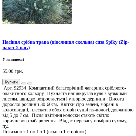
Насіння срібна трава (вівсяниця скельна) сиза Spiky (Zip-
пакет 5 нас.)
У наявності
55.00 грн.
Купити
Арт. 92934 Компактний багаторічний чагарник сріблясто-
блакитного кольору. Пухнаста напівкругла куля з вузькими
листям, швидко розростається і утворює дернини. Висота
дорослої рослини 30-60см. Квітки сіро-зелені, зібрані в
колосовидні, плескаті з обох сторін суцвіття-волоті, довжиною
від 5 до 7 см. Після цвітіння колоски стають світло-
коричневого забарвлення. Віддає перевагу помірно сухому,
пу..
Показано з 1 по 1 з 1 (всього 1 сторінок)