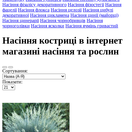
Насіння фізалісу декоративного
Насіння фізостегії
Насіння
фацелії
Насіння флокса
Насіння целозії
Насіння цибулі
декоративної
Насіння цикламена
Насіння цинії (майорці)
Насіння цинерарії
Насіння чорнобривців
Насіння
чорноголівки
Насіння ясколки
Насіння ячмінь гривастий
Насіння костриці в інтернет
магазині насіння та рослин
Сортування:
Показати: