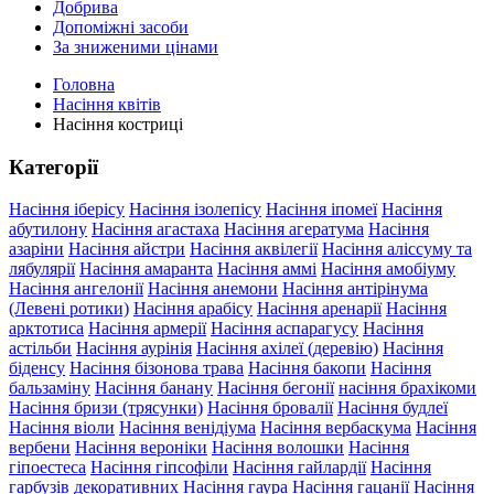
Добрива
Допоміжні засоби
За зниженими цінами
Головна
Насіння квітів
Насіння костриці
Категорії
Насіння іберісу
Насіння ізолепісу
Насіння іпомеї
Насіння
абутилону
Насіння агастаха
Насіння агератума
Насіння
азаріни
Насіння айстри
Насіння аквілегії
Насіння аліссуму та
лябулярії
Насіння амаранта
Насіння аммі
Насіння амобіуму
Насіння ангелонії
Насіння анемони
Насіння антірінума
(Левені ротики)
Насіння арабісу
Насіння аренарії
Насіння
арктотиса
Насіння армерії
Насіння аспарагусу
Насіння
астільби
Насіння аурінія
Насіння ахілеї (деревію)
Насіння
біденсу
Насіння бізонова трава
Насіння бакопи
Насіння
бальзаміну
Насіння банану
Насіння бегонії
насіння брахікоми
Насіння бризи (трясунки)
Насіння бровалії
Насіння будлеї
Насіння віоли
Насіння венідіума
Насіння вербаскума
Насіння
вербени
Насіння вероніки
Насіння волошки
Насіння
гіпоестеса
Насіння гіпсофіли
Насіння гайлардії
Насіння
гарбузів декоративних
Насіння гаура
Насіння гацанії
Насіння