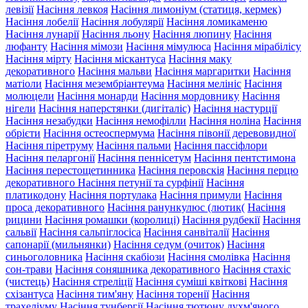
левізії
Насіння левкоя
Насіння лимоніум (статиця, кермек)
Насіння лобелії
Насіння лобулярії
Насіння ломикаменю
Насіння лунарії
Насіння льону
Насіння люпину
Насіння
люфанту
Насіння мімози
Насіння мімулюса
Насіння мірабілісу
Насіння мірту
Насіння міскантуса
Насіння маку
декоративного
Насіння мальви
Насіння маргаритки
Насіння
матіоли
Насіння мезембріантеума
Насіння мелініс
Насіння
молюцели
Насіння монарди
Насіння мордовнику
Насіння
нігели
Насіння наперстянки (дигіталіс)
Насіння настурції
Насіння незабудки
Насіння немофілли
Насіння ноліна
Насіння
обрієти
Насіння остеоспермума
Насіння півонії деревовидної
Насіння піретруму
Насіння пальми
Насіння пассіфлори
Насіння пеларгонії
Насіння пеннісетум
Насіння пентстимона
Насіння перестощетинника
Насіння перовскія
Насіння перцю
декоративного
Насіння петунії та сурфінії
Насіння
платикодону
Насіння портулака
Насіння примули
Насіння
проса декоративного
Насіння ранункулюс (лютик(
Насіння
рицини
Насіння ромашки (королиці)
Насіння рудбекії
Насіння
сальвії
Насіння сальпіглосіса
Насіння санвіталії
Насіння
сапонарії (мильнянки)
Насіння седум (очиток)
Насіння
синьоголовника
Насіння скабіози
Насіння смолівка
Насіння
сон-трави
Насіння соняшника декоративного
Насіння стахіс
(чистець)
Насіння стреліції
Насіння суміші квіткові
Насіння
схізантуса
Насіння тим'яну
Насіння торенії
Насіння
трахеліуму
Насіння тунбергії
Насіння тютюну духм'яного