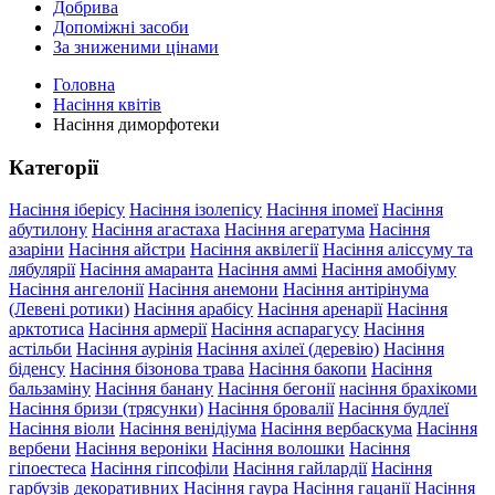
Добрива
Допоміжні засоби
За зниженими цінами
Головна
Насіння квітів
Насіння диморфотеки
Категорії
Насіння іберісу
Насіння ізолепісу
Насіння іпомеї
Насіння
абутилону
Насіння агастаха
Насіння агератума
Насіння
азаріни
Насіння айстри
Насіння аквілегії
Насіння аліссуму та
лябулярії
Насіння амаранта
Насіння аммі
Насіння амобіуму
Насіння ангелонії
Насіння анемони
Насіння антірінума
(Левені ротики)
Насіння арабісу
Насіння аренарії
Насіння
арктотиса
Насіння армерії
Насіння аспарагусу
Насіння
астільби
Насіння аурінія
Насіння ахілеї (деревію)
Насіння
біденсу
Насіння бізонова трава
Насіння бакопи
Насіння
бальзаміну
Насіння банану
Насіння бегонії
насіння брахікоми
Насіння бризи (трясунки)
Насіння бровалії
Насіння будлеї
Насіння віоли
Насіння венідіума
Насіння вербаскума
Насіння
вербени
Насіння вероніки
Насіння волошки
Насіння
гіпоестеса
Насіння гіпсофіли
Насіння гайлардії
Насіння
гарбузів декоративних
Насіння гаура
Насіння гацанії
Насіння