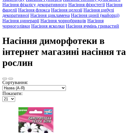
Насіння фізалісу декоративного
Насіння фізостегії
Насіння
фацелії
Насіння флокса
Насіння целозії
Насіння цибулі
декоративної
Насіння цикламена
Насіння цинії (майорці)
Насіння цинерарії
Насіння чорнобривців
Насіння
чорноголівки
Насіння ясколки
Насіння ячмінь гривастий
Насіння диморфотеки в
інтернет магазині насіння та
рослин
Сортування:
Показати: