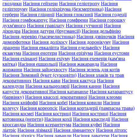
гвоздики
Насіння гейхери
Насіння геліотропу
Насіння
геліптеруму
Насіння геліхрізума (безсмертника)
Насіння
гербери
Насіння гліцинії
Насіння глоксинії
Насіння годеції
Насіння гомфокарпус
Насіння гомфрени
Насіння горошку
духм'яного
Насіння гравілату
Насіння гутчинзії
Насіння
діхондра
Насіння датури (бругмансії)
Насіння дельфінію
Насіння деревію (тысячелистника)
Насіння дзвіночків
Насіння
диморфотеки
Насіння доліхосу
Насіння доронікуму
Насіння
драцени
Насіння евкаліпта
Насіння едельвейсу
Насіння
екзакума
Насіння енотери
Насіння ерізіума
Насіння еустоми
Насіння ехінацеї
Насіння ехіуму
Насіння ехеверія (кам'яна
квітка)
Насіння ешшольції
Насіння жакаранда
Насіння
жоржини
Насіння зайцехвосту
Насіння зелень для котів
Насіння Зимовий букет (сухоцвіти)
Насіння злаків та трав
декоративних
Насіння кави
Насіння кактуса
Насіння
календули
Насіння кальцеолярії
Насіння канни
Насіння
капусти декоративної
Насіння катананхе
Насіння катарантусу
(барвінку)
Насіння квасолі декоративної
Насіння клеоми
Насіння кніфофії
Насіння кобеї
Насіння ковили
Насіння
колеусу
Насіння кореопсіс
Насіння кортадерії (пампасна трава)
Насіння космеї
Насіння костриці
Насіння костриці
Насіння
котовника (непети)
Насіння кохії
Насіння краспедії
Насіння
кроссандра
Насіння ксерантеума
Насіння куфеї
Насіння
ліатріс
Насіння лізімахії
Насіння лімнантесу
Насіння літопс
Насіння ліхнісу
Насіння лаванди
Насіння лаватери
Насіння