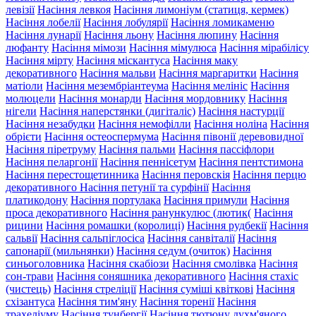
левізії
Насіння левкоя
Насіння лимоніум (статиця, кермек)
Насіння лобелії
Насіння лобулярії
Насіння ломикаменю
Насіння лунарії
Насіння льону
Насіння люпину
Насіння
люфанту
Насіння мімози
Насіння мімулюса
Насіння мірабілісу
Насіння мірту
Насіння міскантуса
Насіння маку
декоративного
Насіння мальви
Насіння маргаритки
Насіння
матіоли
Насіння мезембріантеума
Насіння мелініс
Насіння
молюцели
Насіння монарди
Насіння мордовнику
Насіння
нігели
Насіння наперстянки (дигіталіс)
Насіння настурції
Насіння незабудки
Насіння немофілли
Насіння ноліна
Насіння
обрієти
Насіння остеоспермума
Насіння півонії деревовидної
Насіння піретруму
Насіння пальми
Насіння пассіфлори
Насіння пеларгонії
Насіння пеннісетум
Насіння пентстимона
Насіння перестощетинника
Насіння перовскія
Насіння перцю
декоративного
Насіння петунії та сурфінії
Насіння
платикодону
Насіння портулака
Насіння примули
Насіння
проса декоративного
Насіння ранункулюс (лютик(
Насіння
рицини
Насіння ромашки (королиці)
Насіння рудбекії
Насіння
сальвії
Насіння сальпіглосіса
Насіння санвіталії
Насіння
сапонарії (мильнянки)
Насіння седум (очиток)
Насіння
синьоголовника
Насіння скабіози
Насіння смолівка
Насіння
сон-трави
Насіння соняшника декоративного
Насіння стахіс
(чистець)
Насіння стреліції
Насіння суміші квіткові
Насіння
схізантуса
Насіння тим'яну
Насіння торенії
Насіння
трахеліуму
Насіння тунбергії
Насіння тютюну духм'яного