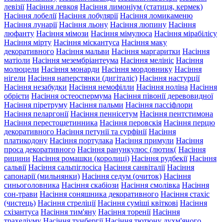
левізії
Насіння левкоя
Насіння лимоніум (статиця, кермек)
Насіння лобелії
Насіння лобулярії
Насіння ломикаменю
Насіння лунарії
Насіння льону
Насіння люпину
Насіння
люфанту
Насіння мімози
Насіння мімулюса
Насіння мірабілісу
Насіння мірту
Насіння міскантуса
Насіння маку
декоративного
Насіння мальви
Насіння маргаритки
Насіння
матіоли
Насіння мезембріантеума
Насіння мелініс
Насіння
молюцели
Насіння монарди
Насіння мордовнику
Насіння
нігели
Насіння наперстянки (дигіталіс)
Насіння настурції
Насіння незабудки
Насіння немофілли
Насіння ноліна
Насіння
обрієти
Насіння остеоспермума
Насіння півонії деревовидної
Насіння піретруму
Насіння пальми
Насіння пассіфлори
Насіння пеларгонії
Насіння пеннісетум
Насіння пентстимона
Насіння перестощетинника
Насіння перовскія
Насіння перцю
декоративного
Насіння петунії та сурфінії
Насіння
платикодону
Насіння портулака
Насіння примули
Насіння
проса декоративного
Насіння ранункулюс (лютик(
Насіння
рицини
Насіння ромашки (королиці)
Насіння рудбекії
Насіння
сальвії
Насіння сальпіглосіса
Насіння санвіталії
Насіння
сапонарії (мильнянки)
Насіння седум (очиток)
Насіння
синьоголовника
Насіння скабіози
Насіння смолівка
Насіння
сон-трави
Насіння соняшника декоративного
Насіння стахіс
(чистець)
Насіння стреліції
Насіння суміші квіткові
Насіння
схізантуса
Насіння тим'яну
Насіння торенії
Насіння
трахеліуму
Насіння тунбергії
Насіння тютюну духм'яного