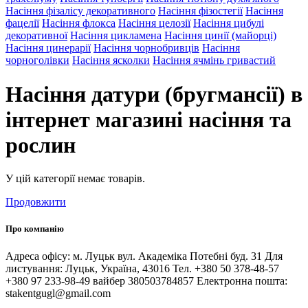
Насіння фізалісу декоративного
Насіння фізостегії
Насіння
фацелії
Насіння флокса
Насіння целозії
Насіння цибулі
декоративної
Насіння цикламена
Насіння цинії (майорці)
Насіння цинерарії
Насіння чорнобривців
Насіння
чорноголівки
Насіння ясколки
Насіння ячмінь гривастий
Насіння датури (бругмансії) в
інтернет магазині насіння та
рослин
У цій категорії немає товарів.
Продовжити
Про компанію
Адреса офісу: м. Луцьк вул. Академіка Потебні буд. 31 Для
листування: Луцьк, Україна, 43016 Тел. +380 50 378-48-57
+380 97 233-98-49 вайбер 380503784857 Електронна пошта:
stakentgugl@gmail.com