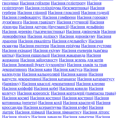
гвоздики
Насіння гейхери
Насіння геліотропу
Насіння
геліптеруму
Насіння геліхрізума (безсмертника)
Насіння
гербери
Насіння гліцинії
Насіння глоксинії
Насіння годеції
Насіння гомфокарпус
Насіння гомфрени
Насіння горошку
духм'яного
Насіння гравілату
Насіння гутчинзії
Насіння
діхондра
Насіння датури (бругмансії)
Насіння дельфінію
Насіння деревію (тысячелистника)
Насіння дзвіночків
Насіння
диморфотеки
Насіння доліхосу
Насіння доронікуму
Насіння
драцени
Насіння евкаліпта
Насіння едельвейсу
Насіння
екзакума
Насіння енотери
Насіння ерізіума
Насіння еустоми
Насіння ехінацеї
Насіння ехіуму
Насіння ехеверія (кам'яна
квітка)
Насіння ешшольції
Насіння жакаранда
Насіння
жоржини
Насіння зайцехвосту
Насіння зелень для котів
Насіння Зимовий букет (сухоцвіти)
Насіння злаків та трав
декоративних
Насіння кави
Насіння кактуса
Насіння
календули
Насіння кальцеолярії
Насіння канни
Насіння
капусти декоративної
Насіння катананхе
Насіння катарантусу
(барвінку)
Насіння квасолі декоративної
Насіння клеоми
Насіння кніфофії
Насіння кобеї
Насіння ковили
Насіння
колеусу
Насіння кореопсіс
Насіння кортадерії (пампасна трава)
Насіння космеї
Насіння костриці
Насіння костриці
Насіння
котовника (непети)
Насіння кохії
Насіння краспедії
Насіння
кроссандра
Насіння ксерантеума
Насіння куфеї
Насіння
ліатріс
Насіння лізімахії
Насіння лімнантесу
Насіння літопс
Насіння ліхнісу
Насіння лаванди
Насіння лаватери
Насіння