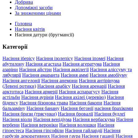
Добрива
Допоміжні засоби
За зниженими цінами
Головна
Насіння квітів
Насіння датури (бругмансії)
Категорії
Насіння іберісу
Насіння ізолепісу
Насіння іпомеї
Насіння
абутилону
Насіння агастаха
Насіння агератума
Насіння
азаріни
Насіння айстри
Насіння аквілегії
Насіння аліссуму та
лябулярії
Насіння амаранта
Насіння аммі
Насіння амобіуму
Насіння ангелонії
Насіння анемони
Насіння антірінума
(Левені ротики)
Насіння арабісу
Насіння аренарії
Насіння
арктотиса
Насіння армерії
Насіння аспарагусу
Насіння
астільби
Насіння аурінія
Насіння ахілеї (деревію)
Насіння
біденсу
Насіння бізонова трава
Насіння бакопи
Насіння
бальзаміну
Насіння банану
Насіння бегонії
насіння брахікоми
Насіння бризи (трясунки)
Насіння бровалії
Насіння будлеї
Насіння віоли
Насіння венідіума
Насіння вербаскума
Насіння
вербени
Насіння вероніки
Насіння волошки
Насіння
гіпоестеса
Насіння гіпсофіли
Насіння гайлардії
Насіння
гарбузів декоративних
Насіння гаура
Насіння гацанії
Насіння