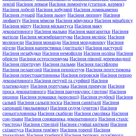
левізії
Насіння левкоя
Насіння лимоніум (статиця, кермек)
Насіння лобелії
Насіння лобулярії
Насіння ломикаменю
Насіння лунарії
Насіння льону
Насіння люпину
Насіння
люфанту
Насіння мімози
Насіння мімулюса
Насіння мірабілісу
Насіння мірту
Насіння міскантуса
Насіння маку
декоративного
Насіння мальви
Насіння маргаритки
Насіння
матіоли
Насіння мезембріантеума
Насіння мелініс
Насіння
молюцели
Насіння монарди
Насіння мордовнику
Насіння
нігели
Насіння наперстянки (дигіталіс)
Насіння настурції
Насіння незабудки
Насіння немофілли
Насіння ноліна
Насіння
обрієти
Насіння остеоспермума
Насіння півонії деревовидної
Насіння піретруму
Насіння пальми
Насіння пассіфлори
Насіння пеларгонії
Насіння пеннісетум
Насіння пентстимона
Насіння перестощетинника
Насіння перовскія
Насіння перцю
декоративного
Насіння петунії та сурфінії
Насіння
платикодону
Насіння портулака
Насіння примули
Насіння
проса декоративного
Насіння ранункулюс (лютик(
Насіння
рицини
Насіння ромашки (королиці)
Насіння рудбекії
Насіння
сальвії
Насіння сальпіглосіса
Насіння санвіталії
Насіння
сапонарії (мильнянки)
Насіння седум (очиток)
Насіння
синьоголовника
Насіння скабіози
Насіння смолівка
Насіння
сон-трави
Насіння соняшника декоративного
Насіння стахіс
(чистець)
Насіння стреліції
Насіння суміші квіткові
Насіння
схізантуса
Насіння тим'яну
Насіння торенії
Насіння
трахеліуму
Насіння тунбергії
Насіння тютюну духм'яного