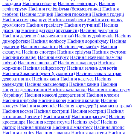
гвоздики
Насіння гейхери
Насіння геліотропу
Насіння
геліптеруму
Насіння геліхрізума (безсмертника)
Насіння
гербери
Насіння гліцинії
Насіння глоксинії
Насіння годеції
Насіння гомфокарпус
Насіння гомфрени
Насіння горошку
духм'яного
Насіння гравілату
Насіння гутчинзії
Насіння
діхондра
Насіння датури (бругмансії)
Насіння дельфінію
Насіння деревію (тысячелистника)
Насіння дзвіночків
Насіння
диморфотеки
Насіння доліхосу
Насіння доронікуму
Насіння
драцени
Насіння евкаліпта
Насіння едельвейсу
Насіння
екзакума
Насіння енотери
Насіння ерізіума
Насіння еустоми
Насіння ехінацеї
Насіння ехіуму
Насіння ехеверія (кам'яна
квітка)
Насіння ешшольції
Насіння жакаранда
Насіння
жоржини
Насіння зайцехвосту
Насіння зелень для котів
Насіння Зимовий букет (сухоцвіти)
Насіння злаків та трав
декоративних
Насіння кави
Насіння кактуса
Насіння
календули
Насіння кальцеолярії
Насіння канни
Насіння
капусти декоративної
Насіння катананхе
Насіння катарантусу
(барвінку)
Насіння квасолі декоративної
Насіння клеоми
Насіння кніфофії
Насіння кобеї
Насіння ковили
Насіння
колеусу
Насіння кореопсіс
Насіння кортадерії (пампасна трава)
Насіння космеї
Насіння костриці
Насіння костриці
Насіння
котовника (непети)
Насіння кохії
Насіння краспедії
Насіння
кроссандра
Насіння ксерантеума
Насіння куфеї
Насіння
ліатріс
Насіння лізімахії
Насіння лімнантесу
Насіння літопс
Насіння ліхнісу
Насіння лаванди
Насіння лаватери
Насіння