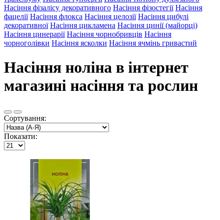
Насіння фізалісу декоративного
Насіння фізостегії
Насіння
фацелії
Насіння флокса
Насіння целозії
Насіння цибулі
декоративної
Насіння цикламена
Насіння цинії (майорці)
Насіння цинерарії
Насіння чорнобривців
Насіння
чорноголівки
Насіння ясколки
Насіння ячмінь гривастий
Насіння ноліна в інтернет
магазині насіння та рослин
Сортування:
Показати: