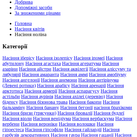
Добрива
Допоміжні засоби
За зниженими цінами
Головна
Насіння квітів
Насіння ноліна
Категорії
Насіння іберісу
Насіння ізолепісу
Насіння іпомеї
Насіння
абутилону
Насіння агастаха
Насіння агератума
Насіння
азаріни
Насіння айстри
Насіння аквілегії
Насіння аліссуму та
лябулярії
Насіння амаранта
Насіння аммі
Насіння амобіуму
Насіння ангелонії
Насіння анемони
Насіння антірінума
(Левені ротики)
Насіння арабісу
Насіння аренарії
Насіння
арктотиса
Насіння армерії
Насіння аспарагусу
Насіння
астільби
Насіння аурінія
Насіння ахілеї (деревію)
Насіння
біденсу
Насіння бізонова трава
Насіння бакопи
Насіння
бальзаміну
Насіння банану
Насіння бегонії
насіння брахікоми
Насіння бризи (трясунки)
Насіння бровалії
Насіння будлеї
Насіння віоли
Насіння венідіума
Насіння вербаскума
Насіння
вербени
Насіння вероніки
Насіння волошки
Насіння
гіпоестеса
Насіння гіпсофіли
Насіння гайлардії
Насіння
гарбузів декоративних
Насіння гаура
Насіння гацанії
Насіння