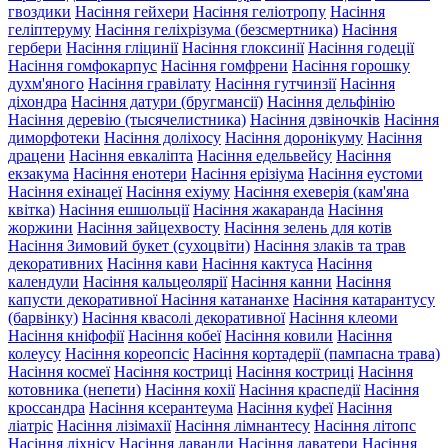
гвоздики
Насіння гейхери
Насіння геліотропу
Насіння
геліптеруму
Насіння геліхрізума (безсмертника)
Насіння
гербери
Насіння гліцинії
Насіння глоксинії
Насіння годеції
Насіння гомфокарпус
Насіння гомфрени
Насіння горошку
духм'яного
Насіння гравілату
Насіння гутчинзії
Насіння
діхондра
Насіння датури (бругмансії)
Насіння дельфінію
Насіння деревію (тысячелистника)
Насіння дзвіночків
Насіння
диморфотеки
Насіння доліхосу
Насіння доронікуму
Насіння
драцени
Насіння евкаліпта
Насіння едельвейсу
Насіння
екзакума
Насіння енотери
Насіння ерізіума
Насіння еустоми
Насіння ехінацеї
Насіння ехіуму
Насіння ехеверія (кам'яна
квітка)
Насіння ешшольції
Насіння жакаранда
Насіння
жоржини
Насіння зайцехвосту
Насіння зелень для котів
Насіння Зимовий букет (сухоцвіти)
Насіння злаків та трав
декоративних
Насіння кави
Насіння кактуса
Насіння
календули
Насіння кальцеолярії
Насіння канни
Насіння
капусти декоративної
Насіння катананхе
Насіння катарантусу
(барвінку)
Насіння квасолі декоративної
Насіння клеоми
Насіння кніфофії
Насіння кобеї
Насіння ковили
Насіння
колеусу
Насіння кореопсіс
Насіння кортадерії (пампасна трава)
Насіння космеї
Насіння костриці
Насіння костриці
Насіння
котовника (непети)
Насіння кохії
Насіння краспедії
Насіння
кроссандра
Насіння ксерантеума
Насіння куфеї
Насіння
ліатріс
Насіння лізімахії
Насіння лімнантесу
Насіння літопс
Насіння ліхнісу
Насіння лаванди
Насіння лаватери
Насіння