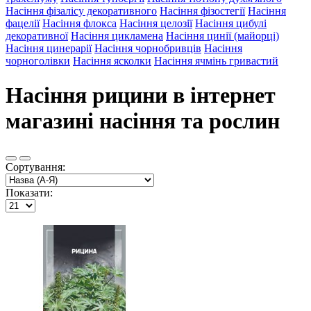
Насіння фізалісу декоративного
Насіння фізостегії
Насіння
фацелії
Насіння флокса
Насіння целозії
Насіння цибулі
декоративної
Насіння цикламена
Насіння цинії (майорці)
Насіння цинерарії
Насіння чорнобривців
Насіння
чорноголівки
Насіння ясколки
Насіння ячмінь гривастий
Насіння рицини в інтернет
магазині насіння та рослин
Сортування:
Показати: