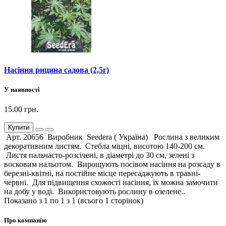
Насіння рицина садова (2,5г)
У наявності
15.00 грн.
Купити
Арт. 20656 Виробник Seedera ( Україна) Рослина з великим
декоративним листям. Стебла міцні, висотою 140-200 см.
Листя пальчасто-розсічені, в діаметрі до 30 см, зелені з
восковим нальотом. Вирощують посівом насіння на розсаду в
березні-квітні, на постійне місце пересаджують в травні-
червні. Для підвищення схожості насіння, їх можна замочити
на добу у воді. Використовують рослину в озелене..
Показано з 1 по 1 з 1 (всього 1 сторінок)
Про компанію