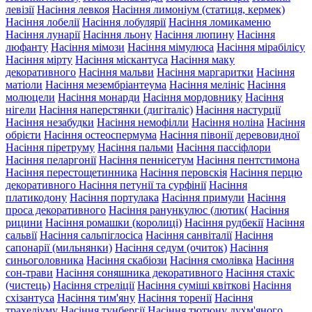
левізії
Насіння левкоя
Насіння лимоніум (статиця, кермек)
Насіння лобелії
Насіння лобулярії
Насіння ломикаменю
Насіння лунарії
Насіння льону
Насіння люпину
Насіння
люфанту
Насіння мімози
Насіння мімулюса
Насіння мірабілісу
Насіння мірту
Насіння міскантуса
Насіння маку
декоративного
Насіння мальви
Насіння маргаритки
Насіння
матіоли
Насіння мезембріантеума
Насіння мелініс
Насіння
молюцели
Насіння монарди
Насіння мордовнику
Насіння
нігели
Насіння наперстянки (дигіталіс)
Насіння настурції
Насіння незабудки
Насіння немофілли
Насіння ноліна
Насіння
обрієти
Насіння остеоспермума
Насіння півонії деревовидної
Насіння піретруму
Насіння пальми
Насіння пассіфлори
Насіння пеларгонії
Насіння пеннісетум
Насіння пентстимона
Насіння перестощетинника
Насіння перовскія
Насіння перцю
декоративного
Насіння петунії та сурфінії
Насіння
платикодону
Насіння портулака
Насіння примули
Насіння
проса декоративного
Насіння ранункулюс (лютик(
Насіння
рицини
Насіння ромашки (королиці)
Насіння рудбекії
Насіння
сальвії
Насіння сальпіглосіса
Насіння санвіталії
Насіння
сапонарії (мильнянки)
Насіння седум (очиток)
Насіння
синьоголовника
Насіння скабіози
Насіння смолівка
Насіння
сон-трави
Насіння соняшника декоративного
Насіння стахіс
(чистець)
Насіння стреліції
Насіння суміші квіткові
Насіння
схізантуса
Насіння тим'яну
Насіння торенії
Насіння
трахеліуму
Насіння тунбергії
Насіння тютюну духм'яного