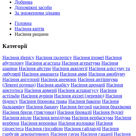
Добрива
Допоміжні засоби
За зниженими цінами
Головна
Насіння квітів
Насіння рицини
Категорії
Насіння іберісу
Насіння ізолепісу
Насіння іпомеї
Насіння
абутилону
Насіння агастаха
Насіння агератума
Насіння
азаріни
Насіння айстри
Насіння аквілегії
Насіння аліссуму та
лябулярії
Насіння амаранта
Насіння аммі
Насіння амобіуму
Насіння ангелонії
Насіння анемони
Насіння антірінума
(Левені ротики)
Насіння арабісу
Насіння аренарії
Насіння
арктотиса
Насіння армерії
Насіння аспарагусу
Насіння
астільби
Насіння аурінія
Насіння ахілеї (деревію)
Насіння
біденсу
Насіння бізонова трава
Насіння бакопи
Насіння
бальзаміну
Насіння банану
Насіння бегонії
насіння брахікоми
Насіння бризи (трясунки)
Насіння бровалії
Насіння будлеї
Насіння віоли
Насіння венідіума
Насіння вербаскума
Насіння
вербени
Насіння вероніки
Насіння волошки
Насіння
гіпоестеса
Насіння гіпсофіли
Насіння гайлардії
Насіння
гарбузів декоративних
Насіння гаура
Насіння гацанії
Насіння