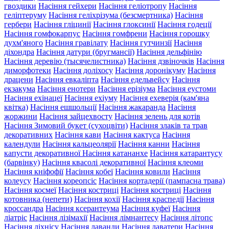
гвоздики
Насіння гейхери
Насіння геліотропу
Насіння
геліптеруму
Насіння геліхрізума (безсмертника)
Насіння
гербери
Насіння гліцинії
Насіння глоксинії
Насіння годеції
Насіння гомфокарпус
Насіння гомфрени
Насіння горошку
духм'яного
Насіння гравілату
Насіння гутчинзії
Насіння
діхондра
Насіння датури (бругмансії)
Насіння дельфінію
Насіння деревію (тысячелистника)
Насіння дзвіночків
Насіння
диморфотеки
Насіння доліхосу
Насіння доронікуму
Насіння
драцени
Насіння евкаліпта
Насіння едельвейсу
Насіння
екзакума
Насіння енотери
Насіння ерізіума
Насіння еустоми
Насіння ехінацеї
Насіння ехіуму
Насіння ехеверія (кам'яна
квітка)
Насіння ешшольції
Насіння жакаранда
Насіння
жоржини
Насіння зайцехвосту
Насіння зелень для котів
Насіння Зимовий букет (сухоцвіти)
Насіння злаків та трав
декоративних
Насіння кави
Насіння кактуса
Насіння
календули
Насіння кальцеолярії
Насіння канни
Насіння
капусти декоративної
Насіння катананхе
Насіння катарантусу
(барвінку)
Насіння квасолі декоративної
Насіння клеоми
Насіння кніфофії
Насіння кобеї
Насіння ковили
Насіння
колеусу
Насіння кореопсіс
Насіння кортадерії (пампасна трава)
Насіння космеї
Насіння костриці
Насіння костриці
Насіння
котовника (непети)
Насіння кохії
Насіння краспедії
Насіння
кроссандра
Насіння ксерантеума
Насіння куфеї
Насіння
ліатріс
Насіння лізімахії
Насіння лімнантесу
Насіння літопс
Насіння ліхнісу
Насіння лаванди
Насіння лаватери
Насіння