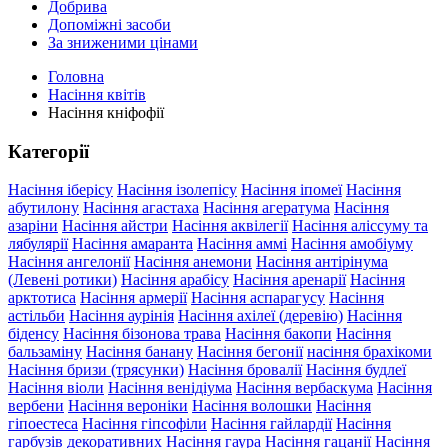
Добрива
Допоміжні засоби
За зниженими цінами
Головна
Насіння квітів
Насіння кніфофії
Категорії
Насіння іберісу
Насіння ізолепісу
Насіння іпомеї
Насіння
абутилону
Насіння агастаха
Насіння агератума
Насіння
азаріни
Насіння айстри
Насіння аквілегії
Насіння аліссуму та
лябулярії
Насіння амаранта
Насіння аммі
Насіння амобіуму
Насіння ангелонії
Насіння анемони
Насіння антірінума
(Левені ротики)
Насіння арабісу
Насіння аренарії
Насіння
арктотиса
Насіння армерії
Насіння аспарагусу
Насіння
астільби
Насіння аурінія
Насіння ахілеї (деревію)
Насіння
біденсу
Насіння бізонова трава
Насіння бакопи
Насіння
бальзаміну
Насіння банану
Насіння бегонії
насіння брахікоми
Насіння бризи (трясунки)
Насіння бровалії
Насіння будлеї
Насіння віоли
Насіння венідіума
Насіння вербаскума
Насіння
вербени
Насіння вероніки
Насіння волошки
Насіння
гіпоестеса
Насіння гіпсофіли
Насіння гайлардії
Насіння
гарбузів декоративних
Насіння гаура
Насіння гацанії
Насіння