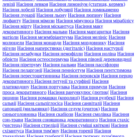
левізії
Насіння левкоя
Насіння лимоніум (статиця, кермек)
Насіння лобелії
Насіння лобулярії
Насіння ломикаменю
Насіння лунарії
Насіння льону
Насіння люпину
Насіння
люфанту
Насіння мімози
Насіння мімулюса
Насіння мірабілісу
Насіння мірту
Насіння міскантуса
Насіння маку
декоративного
Насіння мальви
Насіння маргаритки
Насіння
матіоли
Насіння мезембріантеума
Насіння мелініс
Насіння
молюцели
Насіння монарди
Насіння мордовнику
Насіння
нігели
Насіння наперстянки (дигіталіс)
Насіння настурції
Насіння незабудки
Насіння немофілли
Насіння ноліна
Насіння
обрієти
Насіння остеоспермума
Насіння півонії деревовидної
Насіння піретруму
Насіння пальми
Насіння пассіфлори
Насіння пеларгонії
Насіння пеннісетум
Насіння пентстимона
Насіння перестощетинника
Насіння перовскія
Насіння перцю
декоративного
Насіння петунії та сурфінії
Насіння
платикодону
Насіння портулака
Насіння примули
Насіння
проса декоративного
Насіння ранункулюс (лютик(
Насіння
рицини
Насіння ромашки (королиці)
Насіння рудбекії
Насіння
сальвії
Насіння сальпіглосіса
Насіння санвіталії
Насіння
сапонарії (мильнянки)
Насіння седум (очиток)
Насіння
синьоголовника
Насіння скабіози
Насіння смолівка
Насіння
сон-трави
Насіння соняшника декоративного
Насіння стахіс
(чистець)
Насіння стреліції
Насіння суміші квіткові
Насіння
схізантуса
Насіння тим'яну
Насіння торенії
Насіння
трахеліуму
Насіння тунбергії
Насіння тютюну духм'яного