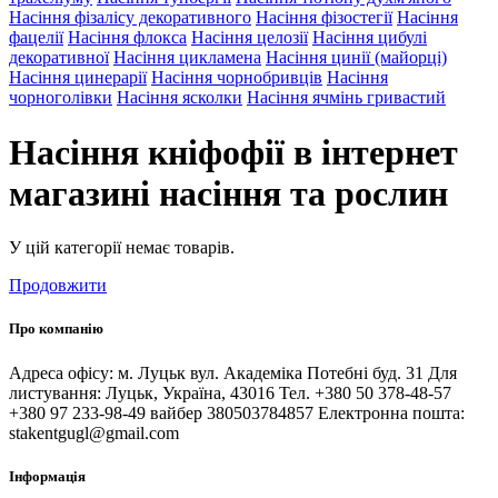
Насіння фізалісу декоративного
Насіння фізостегії
Насіння
фацелії
Насіння флокса
Насіння целозії
Насіння цибулі
декоративної
Насіння цикламена
Насіння цинії (майорці)
Насіння цинерарії
Насіння чорнобривців
Насіння
чорноголівки
Насіння ясколки
Насіння ячмінь гривастий
Насіння кніфофії в інтернет
магазині насіння та рослин
У цій категорії немає товарів.
Продовжити
Про компанію
Адреса офісу: м. Луцьк вул. Академіка Потебні буд. 31 Для
листування: Луцьк, Україна, 43016 Тел. +380 50 378-48-57
+380 97 233-98-49 вайбер 380503784857 Електронна пошта:
stakentgugl@gmail.com
Інформація