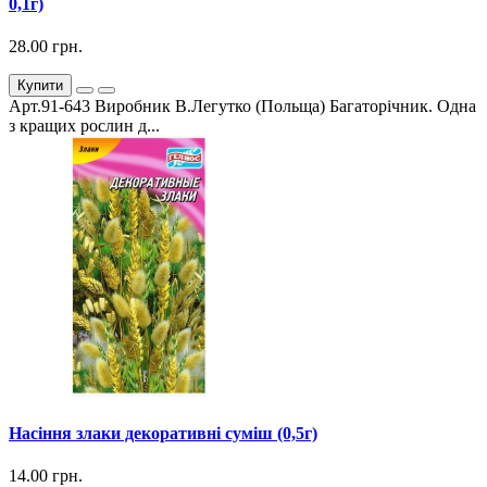
0,1г)
28.00 грн.
Купити
Арт.91-643 Виробник В.Легутко (Польща) Багаторічник. Одна
з кращих рослин д...
Насіння злаки декоративні суміш (0,5г)
14.00 грн.