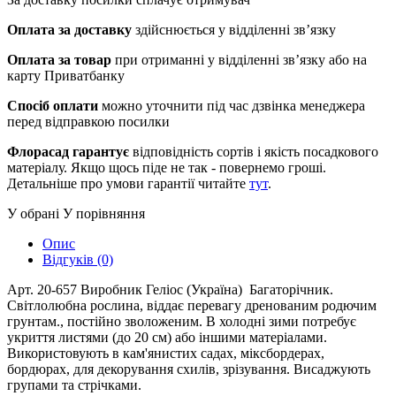
Оплата за доставку
здійснюється у відділенні зв’язку
Оплата за товар
при отриманні у відділенні зв’язку або на
карту Приватбанку
Спосіб оплати
можно уточнити під час дзвінка менеджера
перед відправкою посилки
Флорасад гарантує
відповідність сортів і якість посадкового
матеріалу. Якщо щось піде не так - повернемо гроші.
Детальніше про умови гарантії читайте
тут
.
У обрані
У порівняння
Опис
Відгуків (0)
Арт. 20-657 Виробник Геліос (Україна) Багаторічник.
Світлолюбна рослина, віддає перевагу дренованим родючим
грунтам., постійно зволоженим. В холодні зими потребує
укриття листями (до 20 см) або іншими матеріалами.
Використовують в кам'янистих садах, міксбордерах,
бордюрах, для декорування схилів, зрізування. Висаджують
групами та стрічками.