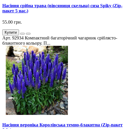
Насіння срібна трава (вівсяниця скельна) сиза Spiky (Zip-
пакет 5 нас.)
55.00 грн.
Купити
Арт. 92934 Компактний багаторічний чагарник сріблясто-
блакитного кольору. П...
Насіння вероніка Королівська темно-блакитна (Zip-пакет