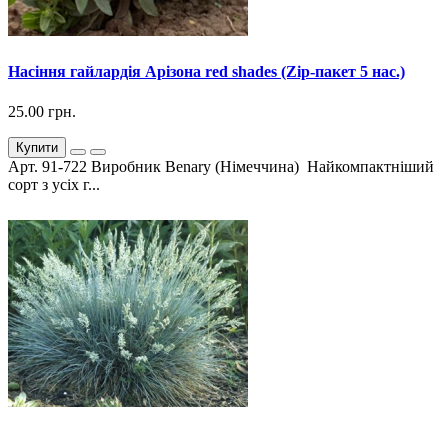
Насіння гайлардія Арізона red shades (Zip-пакет 5 нас.)
25.00 грн.
Купити
Арт. 91-722 Виробник Benary (Німеччина) Найкомпактніший
сорт з усіх г...