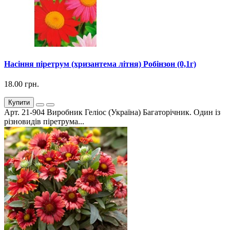
Насіння піретрум (хризантема літня) Робінзон (0,1г)
18.00 грн.
Купити
Арт. 21-904 Виробник Геліос (Україна) Багаторічник. Один із
різновидів піретрума...