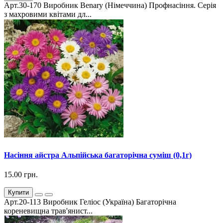
Арт.30-170 Виробник Benary (Німеччина) Профнасіння. Серія
з махровими квітами дл...
Насіння айстра Альпійська багаторічна суміш (0,1г)
15.00 грн.
Купити
Арт.20-113 Виробник Геліос (Україна) Багаторічна
кореневищна трав'янист...