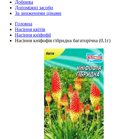
Добрива
Допоміжні засоби
За зниженими цінами
Головна
Насіння квітів
Насіння кніфофії
Насіння кніфофія гібридна багаторічна (0,1г)