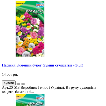
Насіння Зимовий букет (суміш сухоцвітів) (0,5г)
14.00 грн.
Купити
Арт.20-513 Виробник Геліос (Україна). В групу сухоцвітів
входять багато кві...