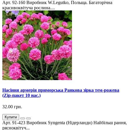
Арт. 92-160 Виробник W.Legutko, Польща. Багаторічна
красивоквітуча рослина....
Насіння армерія приморська Ранкова зірка тем-рожева
(Zip-пакет 10 нас.)
32.00 грн.
Купити
Арт. 91-423 Виробник Syngenta (Нідерланди) Найбільш рання,
рясноквітуч...