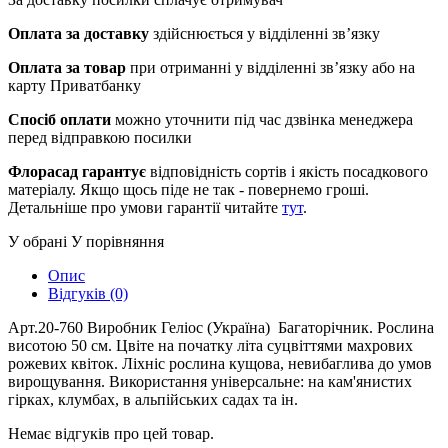
Оплата за доставку
здійснюється у відділенні зв’язку
Оплата за товар
при отриманні у відділенні зв’язку або на
карту Приватбанку
Спосіб оплати
можно уточнити під час дзвінка менеджера
перед відправкою посилки
Флорасад гарантує
відповідність сортів і якість посадкового
матеріалу. Якщо щось піде не так - повернемо гроші.
Детальніше про умови гарантії читайте
тут
.
У обрані
У порівняння
Опис
Відгуків (0)
Арт.20-760 Виробник Геліос (Україна) Багаторічник. Рослина
висотою 50 см. Цвіте на початку літа суцвіттями махрових
рожевих квіток. Ліхніс рослина кущова, невибаглива до умов
вирощування. Використання універсальне: на кам'янистих
гірках, клумбах, в альпійських садах та ін.
Немає відгуків про цей товар.