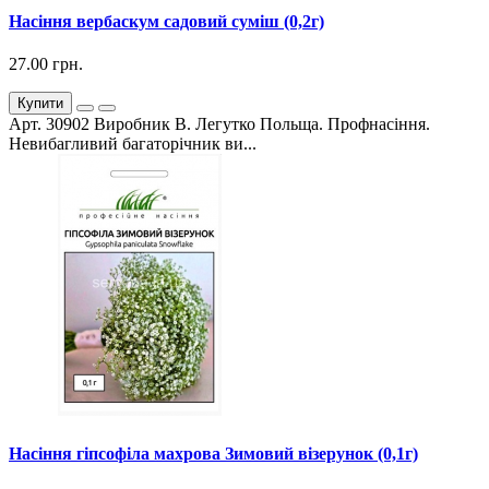
Насіння вербаскум садовий суміш (0,2г)
27.00 грн.
Купити
Арт. 30902 Виробник В. Легутко Польща. Профнасіння.
Невибагливий багаторічник ви...
Насіння гіпсофіла махрова Зимовий візерунок (0,1г)