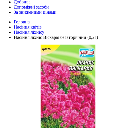
Добрива
Допоміжні засоби
За зниженими цінами
Головна
Насіння квітів
Насіння ліхнісу
Насіння ліхніс Віскарія багаторічний (0,2г)