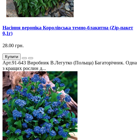
Насіння вероніка Королівська темно-блакитна (Zip-пакет
0,1г)
28.00 грн.
Купити
Арт.91-643 Виробник В.Легутко (Польща) Багаторічник. Одна
з кращих рослин д...