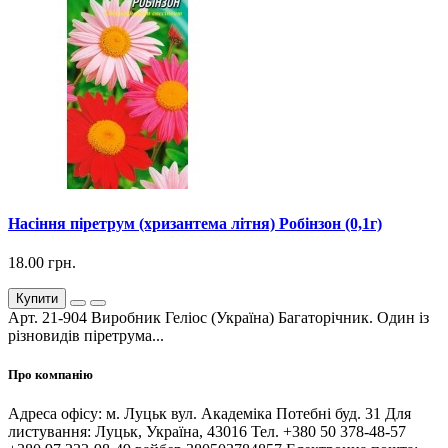
Насіння піретрум (хризантема літня) Робінзон (0,1г)
18.00 грн.
Купити
Арт. 21-904 Виробник Геліос (Україна) Багаторічник. Один із
різновидів піретрума...
Про компанію
Адреса офісу: м. Луцьк вул. Академіка Потебні буд. 31 Для
листування: Луцьк, Україна, 43016 Тел. +380 50 378-48-57