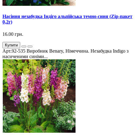
Насіння незабудка Індіго альпійська темно-синя (Zip-пакет
0,2г)
16.00 грн.
Купити
Арт.92-535 Виробник Benary, Німеччина. Незабудка Indigo з
насиченими синіми...