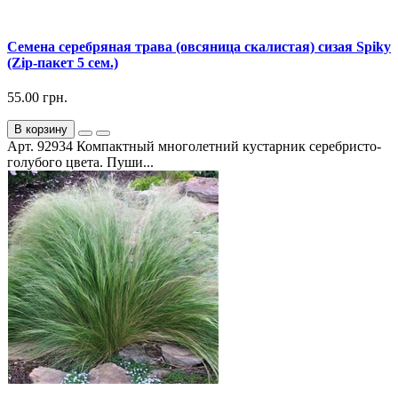
Семена серебряная трава (овсяница скалистая) сизая Spiky
(Zip-пакет 5 сем.)
55.00 грн.
В корзину
Арт. 92934 Компактный многолетний кустарник серебристо-
голубого цвета. Пуши...