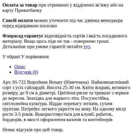
Оплата за товар
при отриманні у відділенні зв’язку або на
карту Приватбанку
Спосіб оплати
можно уточнити під час дзвінка менеджера
перед відправкою посилки
Флорасад гарантує
відповідність сортів і якість посадкового
матеріалу. Якщо щось піде не так - повернемо гроші.
Детальніше про умови гарантії читайте
тут
.
У обрані
У порівняння
Опис
Відгуків (0)
Арт. 91-722 Виробник Benary (Німеччина) Найкомпактніший
сорт з усіх гайлардій. Висота 25-30 см. Квіти яскраві, великого
розміру, до 9 см в діаметрі. Цвітіння рясне та тривале з червня
до вересня. Знахідка для жаркого літа. Посухостійка,
світлолюбна культура. Віддає перевагу легким, сухим
ґрунтам. Потребує легкого укриття на зиму. На одному місці
росте 3-5 років. Використовується для клумб, рабаток,
бордюрів, в якості оформлення вазонів та контейнерів
Немає відгуків про цей товар.