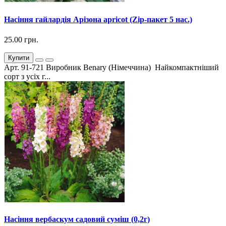
Насіння гайлардія Арізона apricot (Zip-пакет 5 нас.)
25.00 грн.
Купити
Арт. 91-721 Виробник Benary (Німеччина) Найкомпактніший
сорт з усіх г...
Насіння вербаскум садовий суміш (0,2г)