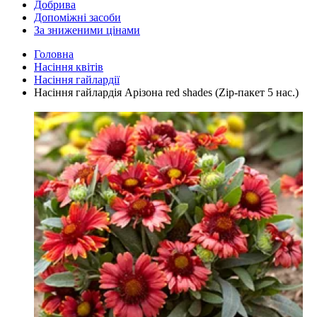
Добрива
Допоміжні засоби
За зниженими цінами
Головна
Насіння квітів
Насіння гайлардії
Насіння гайлардія Арізона red shades (Zip-пакет 5 нас.)