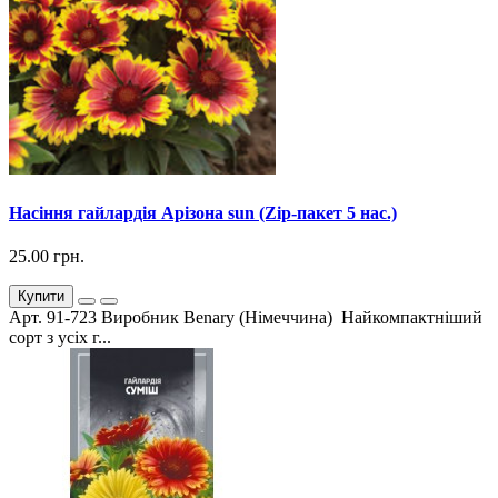
Насіння гайлардія Арізона sun (Zip-пакет 5 нас.)
25.00 грн.
Купити
Арт. 91-723 Виробник Benary (Німеччина) Найкомпактніший
сорт з усіх г...