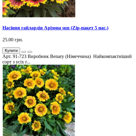
Насіння гайлардія Арізона sun (Zip-пакет 5 нас.)
25.00 грн.
Купити
Арт. 91-723 Виробник Benary (Німеччина) Найкомпактніший
сорт з усіх г...