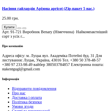
Насіння гайлардія Арізона apricot (Zip-пакет 5 нас.)
25.00 грн.
Купити
Арт. 91-721 Виробник Benary (Німеччина) Найкомпактніший
сорт з усіх г...
Про компанію
Адреса офісу: м. Луцьк вул. Академіка Потебні буд. 31 Для
листування: Луцьк, Україна, 43016 Тел. +380 50 378-48-57
+380 97 233-98-49 вайбер 380503784857 Електронна пошта:
stakentgugl@gmail.com
Інформація
Відправити повідомлення
Про нас
Доставка і оплата
Політика безпеки
Умови згоди
Статті та рекомендації