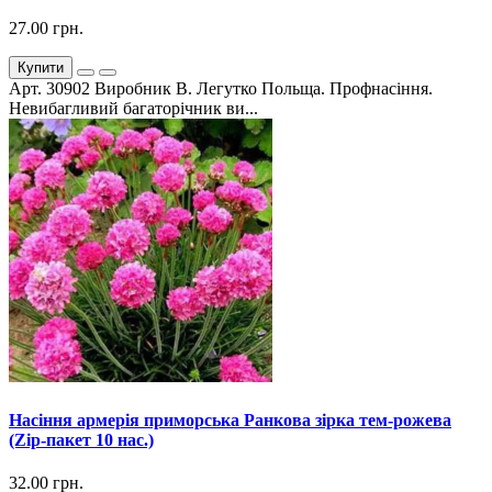
27.00 грн.
Купити
Арт. 30902 Виробник В. Легутко Польща. Профнасіння.
Невибагливий багаторічник ви...
Насіння армерія приморська Ранкова зірка тем-рожева
(Zip-пакет 10 нас.)
32.00 грн.