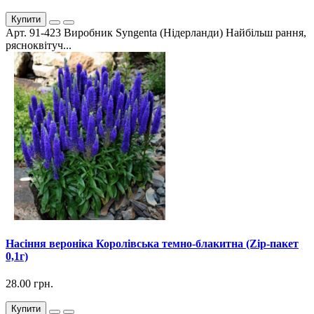
Купити
Арт. 91-423 Виробник Syngenta (Нідерланди) Найбільш рання,
рясноквітуч...
Насіння вероніка Королівська темно-блакитна (Zip-пакет
0,1г)
28.00 грн.
Купити