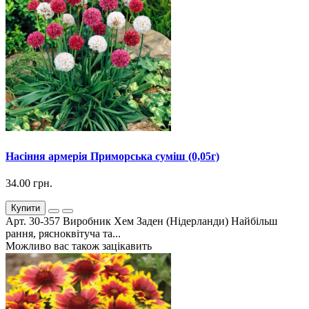
Насіння армерія Приморська суміш (0,05г)
34.00 грн.
Купити
Арт. 30-357 Виробник Хем Заден (Нідерланди) Найбільш
рання, рясноквітуча та...
Можливо вас також зацікавить