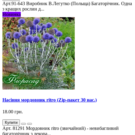
Арт.91-643 Виробник В.Легутко (Польща) Багаторічник. Одна
з кращих рослин д...
Новинка
Насіння мордовник ritro (Zip-пакет 30 нас.)
18.00 грн.
Купити
Арт. 81291 Мордовник ritro (звичайний) - невибагливий
багаторічник з декора...