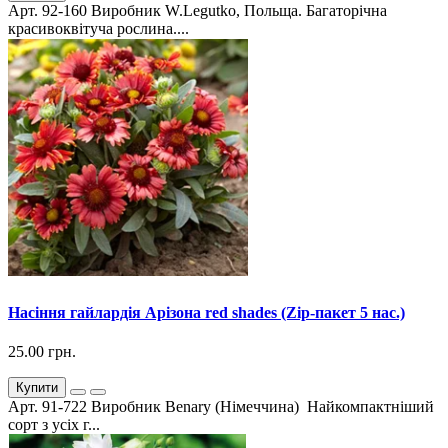
Арт. 92-160 Виробник W.Legutko, Польща. Багаторічна
красивоквітуча рослина....
Насіння гайлардія Арізона red shades (Zip-пакет 5 нас.)
25.00 грн.
Купити
Арт. 91-722 Виробник Benary (Німеччина) Найкомпактніший
сорт з усіх г...