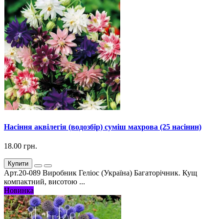
Насіння аквілегія (водозбір) суміш махрова (25 насінин)
18.00 грн.
Купити
Арт.20-089 Виробник Геліос (Україна) Багаторічник. Кущ
компактний, висотою ...
Новинка