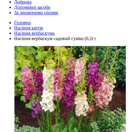
Добрива
Допоміжні засоби
За зниженими цінами
Головна
Насіння квітів
Насіння вербаскума
Насіння вербаскум садовий суміш (0,2г)