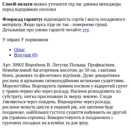
Спосіб оплати
можно уточнити під час дзвінка менеджера
перед відправкою посилки
Флорасад гарантує
відповідність сортів і якість посадкового
матеріалу. Якщо щось піде не так - повернемо гроші.
Детальніше про умови гарантії читайте
тут
.
У обрані
У порівняння
Опис
Відгуків (0)
Арт. 30902 Виробник В. Легутко Польща. Профнасіння.
Невибагливий багаторічник висотою до 50 см, з квітами
білих, рожевих та фіолетових відтінків. Дуже декоративна
рослина зі щільними свічкоподібними великими суцвіттями.
Морозостійка. Вирощують прямим посівом у відкритий грунт
у травні-червні або через розсаду. Насіння розподіляють по
субстрату, злегка присипавши їх зверху землею. Сходи
з'являються через тиждень. Вирощуючи через розсаду,
рослини можуть цвісти в перший рік, але цвітіння буде
поодиноке. найбільшої густоти суцвіття набувають на другий
рік (травень-серпень). Використовують в поодиноких і
групових посадках на клумбах та для зрізу.