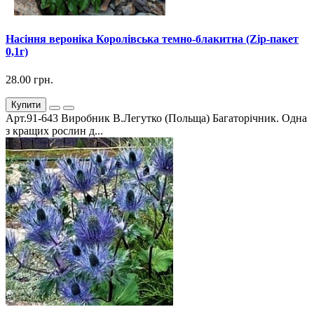
Насіння вероніка Королівська темно-блакитна (Zip-пакет
0,1г)
28.00 грн.
Купити
Арт.91-643 Виробник В.Легутко (Польща) Багаторічник. Одна
з кращих рослин д...