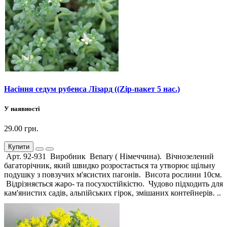
Насіння седум рубенса Лізард ((Zip-пакет 5 нас.)
У наявності
29.00 грн.
Купити
Арт. 92-931 Виробник Benary ( Німеччина). Вічнозелений
багаторічник, який швидко розростається та утворює щільну
подушку з повзучих м'ясистих пагонів. Висота рослини 10см.
Відрізняється жаро- та посухостійкістю. Чудово підходить для
кам'янистих садів, альпійських гірок, змішаних контейнерів. ..