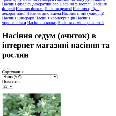
Насіння фізалісу декоративного
Насіння фізостегії
Насіння
фацелії
Насіння флокса
Насіння целозії
Насіння цибулі
декоративної
Насіння цикламена
Насіння цинії (майорці)
Насіння цинерарії
Насіння чорнобривців
Насіння
чорноголівки
Насіння ясколки
Насіння ячмінь гривастий
Насіння седум (очиток) в
інтернет магазині насіння та
рослин
Сортування:
Показати: