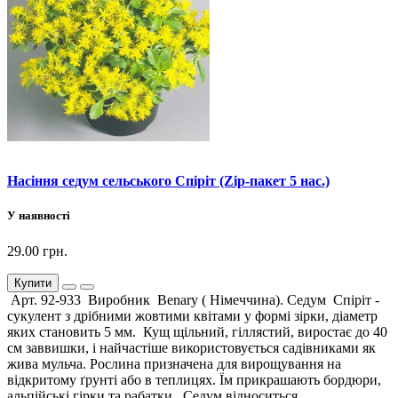
Насіння седум сельського Спіріт (Zip-пакет 5 нас.)
У наявності
29.00 грн.
Купити
Арт. 92-933 Виробник Benary ( Німеччина). Седум Спіріт -
сукулент з дрібними жовтими квітами у формі зірки, діаметр
яких становить 5 мм. Кущ щільний, гіллястий, виростає до 40
см заввишки, і найчастіше використовується садівниками як
жива мульча. Рослина призначена для вирощування на
відкритому ґрунті або в теплицях. Їм прикрашають бордюри,
альпійські гірки та рабатки. Седум відноситься ..