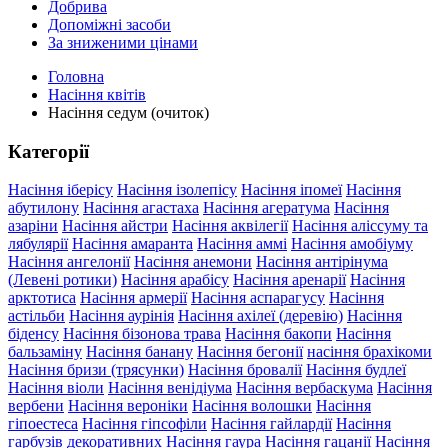
Добрива
Допоміжні засоби
За зниженими цінами
Головна
Насіння квітів
Насіння седум (очиток)
Категорії
Насіння іберісу
Насіння ізолепісу
Насіння іпомеї
Насіння
абутилону
Насіння агастаха
Насіння агератума
Насіння
азаріни
Насіння айстри
Насіння аквілегії
Насіння аліссуму та
лябулярії
Насіння амаранта
Насіння аммі
Насіння амобіуму
Насіння ангелонії
Насіння анемони
Насіння антірінума
(Левені ротики)
Насіння арабісу
Насіння аренарії
Насіння
арктотиса
Насіння армерії
Насіння аспарагусу
Насіння
астільби
Насіння аурінія
Насіння ахілеї (деревію)
Насіння
біденсу
Насіння бізонова трава
Насіння бакопи
Насіння
бальзаміну
Насіння банану
Насіння бегонії
насіння брахікоми
Насіння бризи (трясунки)
Насіння бровалії
Насіння будлеї
Насіння віоли
Насіння венідіума
Насіння вербаскума
Насіння
вербени
Насіння вероніки
Насіння волошки
Насіння
гіпоестеса
Насіння гіпсофіли
Насіння гайлардії
Насіння
гарбузів декоративних
Насіння гаура
Насіння гацанії
Насіння