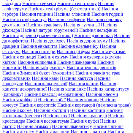
гвоздики
Насіння гейхери
Насіння геліотропу
Насіння
геліптеруму
Насіння геліхрізума (безсмертника)
Насіння
гербери
Насіння гліцинії
Насіння глоксинії
Насіння годеції
Насіння гомфокарпус
Насіння гомфрени
Насіння горошку
духм'яного
Насіння гравілату
Насіння гутчинзії
Насіння
діхондра
Насіння датури (бругмансії)
Насіння дельфінію
Насіння деревію (тысячелистника)
Насіння дзвіночків
Насіння
диморфотеки
Насіння доліхосу
Насіння доронікуму
Насіння
драцени
Насіння евкаліпта
Насіння едельвейсу
Насіння
екзакума
Насіння енотери
Насіння ерізіума
Насіння еустоми
Насіння ехінацеї
Насіння ехіуму
Насіння ехеверія (кам'яна
квітка)
Насіння ешшольції
Насіння жакаранда
Насіння
жоржини
Насіння зайцехвосту
Насіння зелень для котів
Насіння Зимовий букет (сухоцвіти)
Насіння злаків та трав
декоративних
Насіння кави
Насіння кактуса
Насіння
календули
Насіння кальцеолярії
Насіння канни
Насіння
капусти декоративної
Насіння катананхе
Насіння катарантусу
(барвінку)
Насіння квасолі декоративної
Насіння клеоми
Насіння кніфофії
Насіння кобеї
Насіння ковили
Насіння
колеусу
Насіння кореопсіс
Насіння кортадерії (пампасна трава)
Насіння космеї
Насіння костриці
Насіння костриці
Насіння
котовника (непети)
Насіння кохії
Насіння краспедії
Насіння
кроссандра
Насіння ксерантеума
Насіння куфеї
Насіння
ліатріс
Насіння лізімахії
Насіння лімнантесу
Насіння літопс
Насіння ліхнісу
Насіння лаванди
Насіння лаватери
Насіння