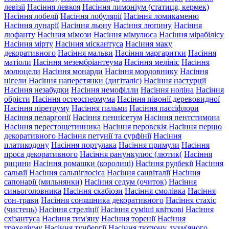
левізії
Насіння левкоя
Насіння лимоніум (статиця, кермек)
Насіння лобелії
Насіння лобулярії
Насіння ломикаменю
Насіння лунарії
Насіння льону
Насіння люпину
Насіння
люфанту
Насіння мімози
Насіння мімулюса
Насіння мірабілісу
Насіння мірту
Насіння міскантуса
Насіння маку
декоративного
Насіння мальви
Насіння маргаритки
Насіння
матіоли
Насіння мезембріантеума
Насіння мелініс
Насіння
молюцели
Насіння монарди
Насіння мордовнику
Насіння
нігели
Насіння наперстянки (дигіталіс)
Насіння настурції
Насіння незабудки
Насіння немофілли
Насіння ноліна
Насіння
обрієти
Насіння остеоспермума
Насіння півонії деревовидної
Насіння піретруму
Насіння пальми
Насіння пассіфлори
Насіння пеларгонії
Насіння пеннісетум
Насіння пентстимона
Насіння перестощетинника
Насіння перовскія
Насіння перцю
декоративного
Насіння петунії та сурфінії
Насіння
платикодону
Насіння портулака
Насіння примули
Насіння
проса декоративного
Насіння ранункулюс (лютик(
Насіння
рицини
Насіння ромашки (королиці)
Насіння рудбекії
Насіння
сальвії
Насіння сальпіглосіса
Насіння санвіталії
Насіння
сапонарії (мильнянки)
Насіння седум (очиток)
Насіння
синьоголовника
Насіння скабіози
Насіння смолівка
Насіння
сон-трави
Насіння соняшника декоративного
Насіння стахіс
(чистець)
Насіння стреліції
Насіння суміші квіткові
Насіння
схізантуса
Насіння тим'яну
Насіння торенії
Насіння
трахеліуму
Насіння тунбергії
Насіння тютюну духм'яного