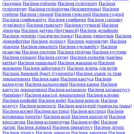
гвоздики
Насіння гейхери
Насіння геліотропу
Насіння
геліптеруму
Насіння геліхрізума (безсмертника)
Насіння
гербери
Насіння гліцинії
Насіння глоксинії
Насіння годеції
Насіння гомфокарпус
Насіння гомфрени
Насіння горошку
духм'яного
Насіння гравілату
Насіння гутчинзії
Насіння
діхондра
Насіння датури (бругмансії)
Насіння дельфінію
Насіння деревію (тысячелистника)
Насіння дзвіночків
Насіння
диморфотеки
Насіння доліхосу
Насіння доронікуму
Насіння
драцени
Насіння евкаліпта
Насіння едельвейсу
Насіння
екзакума
Насіння енотери
Насіння ерізіума
Насіння еустоми
Насіння ехінацеї
Насіння ехіуму
Насіння ехеверія (кам'яна
квітка)
Насіння ешшольції
Насіння жакаранда
Насіння
жоржини
Насіння зайцехвосту
Насіння зелень для котів
Насіння Зимовий букет (сухоцвіти)
Насіння злаків та трав
декоративних
Насіння кави
Насіння кактуса
Насіння
календули
Насіння кальцеолярії
Насіння канни
Насіння
капусти декоративної
Насіння катананхе
Насіння катарантусу
(барвінку)
Насіння квасолі декоративної
Насіння клеоми
Насіння кніфофії
Насіння кобеї
Насіння ковили
Насіння
колеусу
Насіння кореопсіс
Насіння кортадерії (пампасна трава)
Насіння космеї
Насіння костриці
Насіння костриці
Насіння
котовника (непети)
Насіння кохії
Насіння краспедії
Насіння
кроссандра
Насіння ксерантеума
Насіння куфеї
Насіння
ліатріс
Насіння лізімахії
Насіння лімнантесу
Насіння літопс
Насіння ліхнісу
Насіння лаванди
Насіння лаватери
Насіння