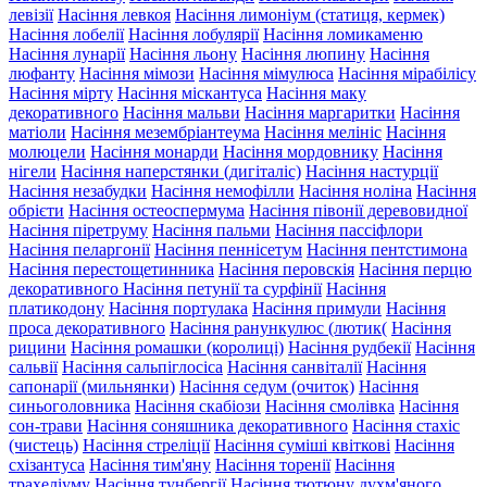
левізії
Насіння левкоя
Насіння лимоніум (статиця, кермек)
Насіння лобелії
Насіння лобулярії
Насіння ломикаменю
Насіння лунарії
Насіння льону
Насіння люпину
Насіння
люфанту
Насіння мімози
Насіння мімулюса
Насіння мірабілісу
Насіння мірту
Насіння міскантуса
Насіння маку
декоративного
Насіння мальви
Насіння маргаритки
Насіння
матіоли
Насіння мезембріантеума
Насіння мелініс
Насіння
молюцели
Насіння монарди
Насіння мордовнику
Насіння
нігели
Насіння наперстянки (дигіталіс)
Насіння настурції
Насіння незабудки
Насіння немофілли
Насіння ноліна
Насіння
обрієти
Насіння остеоспермума
Насіння півонії деревовидної
Насіння піретруму
Насіння пальми
Насіння пассіфлори
Насіння пеларгонії
Насіння пеннісетум
Насіння пентстимона
Насіння перестощетинника
Насіння перовскія
Насіння перцю
декоративного
Насіння петунії та сурфінії
Насіння
платикодону
Насіння портулака
Насіння примули
Насіння
проса декоративного
Насіння ранункулюс (лютик(
Насіння
рицини
Насіння ромашки (королиці)
Насіння рудбекії
Насіння
сальвії
Насіння сальпіглосіса
Насіння санвіталії
Насіння
сапонарії (мильнянки)
Насіння седум (очиток)
Насіння
синьоголовника
Насіння скабіози
Насіння смолівка
Насіння
сон-трави
Насіння соняшника декоративного
Насіння стахіс
(чистець)
Насіння стреліції
Насіння суміші квіткові
Насіння
схізантуса
Насіння тим'яну
Насіння торенії
Насіння
трахеліуму
Насіння тунбергії
Насіння тютюну духм'яного