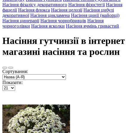
Насіння фізалісу декоративного
Насіння фізостегії
Насіння
фацелії
Насіння флокса
Насіння целозії
Насіння цибулі
декоративної
Насіння цикламена
Насіння цинії (майорці)
Насіння цинерарії
Насіння чорнобривців
Насіння
чорноголівки
Насіння ясколки
Насіння ячмінь гривастий
Насіння гутчинзії в інтернет
магазині насіння та рослин
Сортування:
Показати: