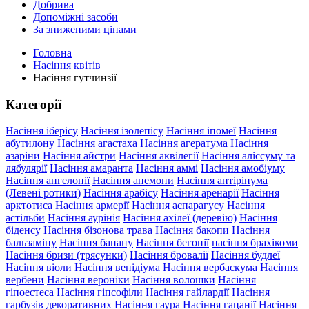
Добрива
Допоміжні засоби
За зниженими цінами
Головна
Насіння квітів
Насіння гутчинзії
Категорії
Насіння іберісу
Насіння ізолепісу
Насіння іпомеї
Насіння
абутилону
Насіння агастаха
Насіння агератума
Насіння
азаріни
Насіння айстри
Насіння аквілегії
Насіння аліссуму та
лябулярії
Насіння амаранта
Насіння аммі
Насіння амобіуму
Насіння ангелонії
Насіння анемони
Насіння антірінума
(Левені ротики)
Насіння арабісу
Насіння аренарії
Насіння
арктотиса
Насіння армерії
Насіння аспарагусу
Насіння
астільби
Насіння аурінія
Насіння ахілеї (деревію)
Насіння
біденсу
Насіння бізонова трава
Насіння бакопи
Насіння
бальзаміну
Насіння банану
Насіння бегонії
насіння брахікоми
Насіння бризи (трясунки)
Насіння бровалії
Насіння будлеї
Насіння віоли
Насіння венідіума
Насіння вербаскума
Насіння
вербени
Насіння вероніки
Насіння волошки
Насіння
гіпоестеса
Насіння гіпсофіли
Насіння гайлардії
Насіння
гарбузів декоративних
Насіння гаура
Насіння гацанії
Насіння