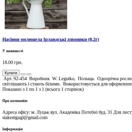
Насіння молюцела Ірландські дзвоники (0,2г)
У наявності
18.00 грн.
Купити
Арт. 92-454 Виробник W. Legutko, Польща. Однорічна рослина, в
світлішають і стають білими. Використовується для оформлення
Показано з 1 по 1 з 1 (всього 1 сторінок)
Про компанію
Адреса офісу: м. Луцьк вул. Академіка Потебні буд. 31 Для лис
stakentgugl@gmail.com
Інформація