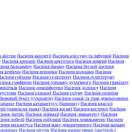
я айстри
Насіння аквілегії
Насіння аліссуму та лябулярії
Насіння
у
Насіння аренарії
Насіння арктотиса
Насіння армерії
Насіння
іння бальзаміну
Насіння банану
Насіння бегонії
насіння
ня вербени
Насіння вероніки
Насіння волошки
Насіння
асіння гейхери
Насіння геліотропу
Насіння геліптеруму
сіння гомфрени
Насіння горошку духм'яного
Насіння гравілату
звіночків
Насіння диморфотеки
Насіння доліхосу
Насіння
 еустоми
Насіння ехінацеї
Насіння ехіуму
Насіння ехеверія
Зимовий букет (сухоцвіти)
Насіння злаків та трав декоративних
тананхе
Насіння катарантусу (барвінку)
Насіння квасолі
рії (пампасна трава)
Насіння космеї
Насіння костриці
Насіння
іння ліатріс
Насіння лізімахії
Насіння лімнантесу
Насіння
іння лобелії
Насіння лобулярії
Насіння ломикаменю
Насіння
сіння міскантуса
Насіння маку декоративного
Насіння мальви
рдовнику
Насіння нігели
Насіння наперстянки (дигіталіс)