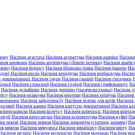
лону
Насіння агастаха
Насіння агератума
Насіння азаріни
Насінн
іння анемони
Насіння антірінума (Левені ротики)
Насіння арабіс
евію)
Насіння біденсу
Насіння бізонова трава
Насіння бакопи
Нас
удлеї
Насіння віоли
Насіння венідіума
Насіння вербаскума
Насін
ів декоративних
Насіння гаура
Насіння гацанії
Насіння гвоздики
Н
іцинії
Насіння глоксинії
Насіння годеції
Насіння гомфокарпус
На
Насіння дельфінію
Насіння деревію (тысячелистника)
Насіння д
ейсу
Насіння екзакума
Насіння енотери
Насіння ерізіума
Насіння
 жоржини
Насіння зайцехвосту
Насіння зелень для котів
Насіння 
еолярії
Насіння канни
Насіння капусти декоративної
Насіння ка
сіння ковили
Насіння колеусу
Насіння кореопсіс
Насіння кортаде
педії
Насіння кроссандра
Насіння ксерантеума
Насіння куфеї
Нас
ня левізії
Насіння левкоя
Насіння лимоніум (статиця, кермек)
Нас
ня мімози
Насіння мімулюса
Насіння мірабілісу
Насіння мірту
На
Насіння мелініс
Насіння молюцели
Насіння монарди
Насіння мо