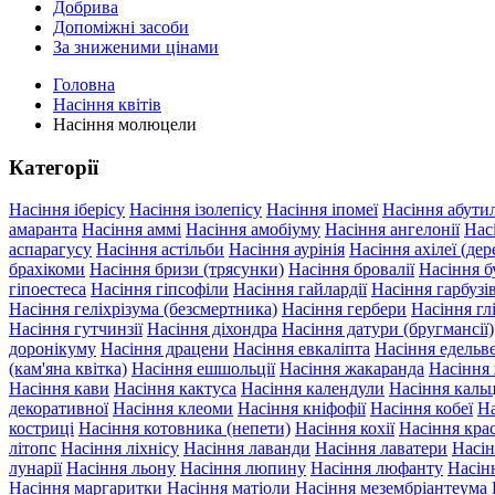
Добрива
Допоміжні засоби
За зниженими цінами
Головна
Насіння квітів
Насіння молюцели
Категорії
Насіння іберісу
Насіння ізолепісу
Насіння іпомеї
Насіння абути
амаранта
Насіння аммі
Насіння амобіуму
Насіння ангелонії
Нас
аспарагусу
Насіння астільби
Насіння аурінія
Насіння ахілеї (дер
брахікоми
Насіння бризи (трясунки)
Насіння бровалії
Насіння б
гіпоестеса
Насіння гіпсофіли
Насіння гайлардії
Насіння гарбуз
Насіння геліхрізума (безсмертника)
Насіння гербери
Насіння гл
Насіння гутчинзії
Насіння діхондра
Насіння датури (бругмансії)
доронікуму
Насіння драцени
Насіння евкаліпта
Насіння едельв
(кам'яна квітка)
Насіння ешшольції
Насіння жакаранда
Насіння
Насіння кави
Насіння кактуса
Насіння календули
Насіння кальц
декоративної
Насіння клеоми
Насіння кніфофії
Насіння кобеї
На
костриці
Насіння котовника (непети)
Насіння кохії
Насіння крас
літопс
Насіння ліхнісу
Насіння лаванди
Насіння лаватери
Насін
лунарії
Насіння льону
Насіння люпину
Насіння люфанту
Насін
Насіння маргаритки
Насіння матіоли
Насіння мезембріантеума