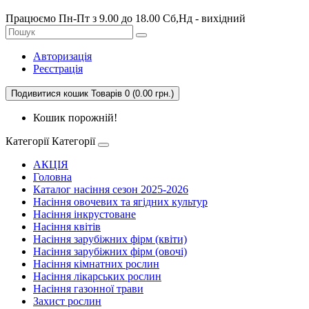
Працюємо Пн-Пт з 9.00 до 18.00 Сб,Нд - вихідний
Авторизація
Реєстрація
Подивитися кошик
Товарів 0 (0.00 грн.)
Кошик порожній!
Категорії
Категорії
АКЦІЯ
Головна
Каталог насіння сезон 2025-2026
Насіння овочевих та ягідних культур
Насіння інкрустоване
Насіння квітів
Насіння зарубіжних фірм (квіти)
Насіння зарубіжних фірм (овочі)
Насіння кімнатних рослин
Насіння лікарських рослин
Насіння газонної трави
Захист рослин