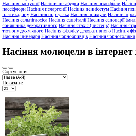
Насіння настурції
Насіння незабудки
Насіння немофілли
Насінн
пассіфлори
Насіння пеларгонії
Насіння пеннісетум
Насіння пе
платикодону
Насіння портулака
Насіння примули
Насіння прос
Насіння сальпіглосіса
Насіння санвіталії
Насіння сапонарії (ми
соняшника декоративного
Насіння стахіс (чистець)
Насіння стре
тютюну духм'яного
Насіння фізалісу декоративного
Насіння фіз
Насіння цинерарії
Насіння чорнобривців
Насіння чорноголівки
Насіння молюцели в інтернет 
Сортування:
Показати: