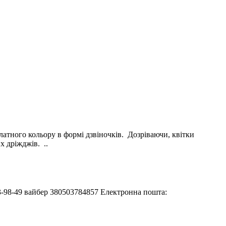
латного кольору в формі дзвіночків. Дозріваючи, квітки
х дріжджів. ..
233-98-49 вайбер 380503784857 Електронна пошта: