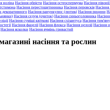
я ноліна
Насіння обрієти
Насіння остеоспермума
Насіння півоні
нтстимона
Насіння перестощетинника
Насіння перовскія
Насіння
а декоративного
Насіння ранункулюс (лютик(
Насіння рицини
Н
льнянки)
Насіння седум (очиток)
Насіння синьоголовника
Насіння
ліції
Насіння суміші квіткові
Насіння схізантуса
Насіння тим'яну
остегії
Насіння фацелії
Насіння флокса
Насіння целозії
Насіння ц
Насіння ясколки
Насіння ячмінь гривастий
магазині насіння та рослин