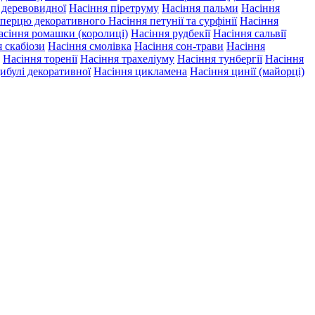
ї деревовидної
Насіння піретруму
Насіння пальми
Насіння
 перцю декоративного
Насіння петунії та сурфінії
Насіння
асіння ромашки (королиці)
Насіння рудбекії
Насіння сальвії
 скабіози
Насіння смолівка
Насіння сон-трави
Насіння
Насіння торенії
Насіння трахеліуму
Насіння тунбергії
Насіння
ибулі декоративної
Насіння цикламена
Насіння цинії (майорці)