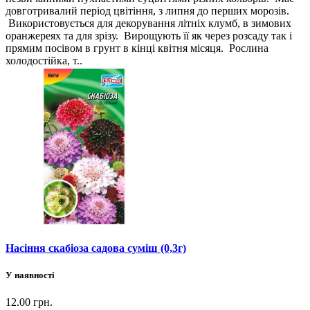
довготривалий період цвітіння, з липня до перших морозів.
Використовується для декорування літніх клумб, в зимових
оранжереях та для зрізу. Вирощують її як через розсаду так і
прямим посівом в грунт в кінці квітня місяця. Рослина
холодостійка, т..
Насіння скабіоза садова суміш (0,3г)
У наявності
12.00 грн.