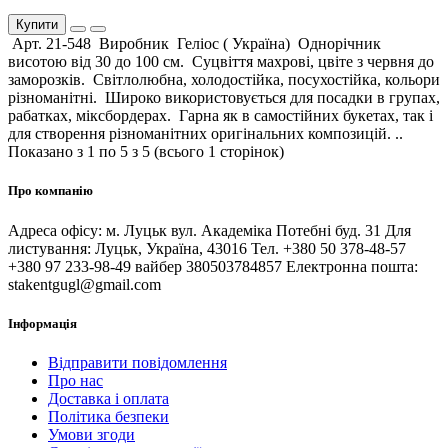
Купити
Арт. 21-548 Виробник Геліос ( Україна) Однорічник
висотою від 30 до 100 см. Суцвіття махрові, цвіте з червня до
заморозків. Світлолюбна, холодостійка, посухостійка, кольори
різноманітні. Широко використовується для посадки в групах,
рабатках, міксбордерах. Гарна як в самостійних букетах, так і
для створення різноманітних оригінальних композицій. ..
Показано з 1 по 5 з 5 (всього 1 сторінок)
Про компанію
Адреса офісу: м. Луцьк вул. Академіка Потебні буд. 31 Для
листування: Луцьк, Україна, 43016 Тел. +380 50 378-48-57
+380 97 233-98-49 вайбер 380503784857 Електронна пошта:
stakentgugl@gmail.com
Інформація
Відправити повідомлення
Про нас
Доставка і оплата
Політика безпеки
Умови згоди