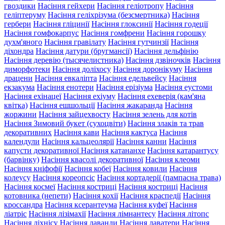
гвоздики
Насіння гейхери
Насіння геліотропу
Насіння
геліптеруму
Насіння геліхрізума (безсмертника)
Насіння
гербери
Насіння гліцинії
Насіння глоксинії
Насіння годеції
Насіння гомфокарпус
Насіння гомфрени
Насіння горошку
духм'яного
Насіння гравілату
Насіння гутчинзії
Насіння
діхондра
Насіння датури (бругмансії)
Насіння дельфінію
Насіння деревію (тысячелистника)
Насіння дзвіночків
Насіння
диморфотеки
Насіння доліхосу
Насіння доронікуму
Насіння
драцени
Насіння евкаліпта
Насіння едельвейсу
Насіння
екзакума
Насіння енотери
Насіння ерізіума
Насіння еустоми
Насіння ехінацеї
Насіння ехіуму
Насіння ехеверія (кам'яна
квітка)
Насіння ешшольції
Насіння жакаранда
Насіння
жоржини
Насіння зайцехвосту
Насіння зелень для котів
Насіння Зимовий букет (сухоцвіти)
Насіння злаків та трав
декоративних
Насіння кави
Насіння кактуса
Насіння
календули
Насіння кальцеолярії
Насіння канни
Насіння
капусти декоративної
Насіння катананхе
Насіння катарантусу
(барвінку)
Насіння квасолі декоративної
Насіння клеоми
Насіння кніфофії
Насіння кобеї
Насіння ковили
Насіння
колеусу
Насіння кореопсіс
Насіння кортадерії (пампасна трава)
Насіння космеї
Насіння костриці
Насіння костриці
Насіння
котовника (непети)
Насіння кохії
Насіння краспедії
Насіння
кроссандра
Насіння ксерантеума
Насіння куфеї
Насіння
ліатріс
Насіння лізімахії
Насіння лімнантесу
Насіння літопс
Насіння ліхнісу
Насіння лаванди
Насіння лаватери
Насіння