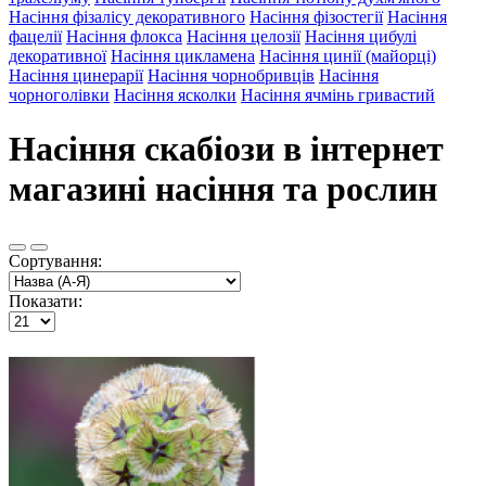
Насіння фізалісу декоративного
Насіння фізостегії
Насіння
фацелії
Насіння флокса
Насіння целозії
Насіння цибулі
декоративної
Насіння цикламена
Насіння цинії (майорці)
Насіння цинерарії
Насіння чорнобривців
Насіння
чорноголівки
Насіння ясколки
Насіння ячмінь гривастий
Насіння скабіози в інтернет
магазині насіння та рослин
Сортування:
Показати: