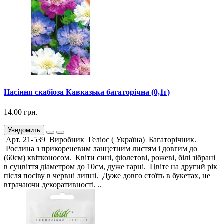
Насіння скабіоза Кавказька багаторічна (0,1г)
14.00 грн.
Уведомить
Арт. 21-539 Виробник Геліос ( Україна) Багаторічник.
Рослина з прикореневим ланцетним листям і довгим до
(60см) квітконосом. Квіти сині, фіолетові, рожеві, білі зібрані
в суцвіття діаметром до 10см, дуже гарні. Цвіте на другий рік
після посіву в червні липні. Дуже довго стоїть в букетах, не
втрачаючи декоративності. ..