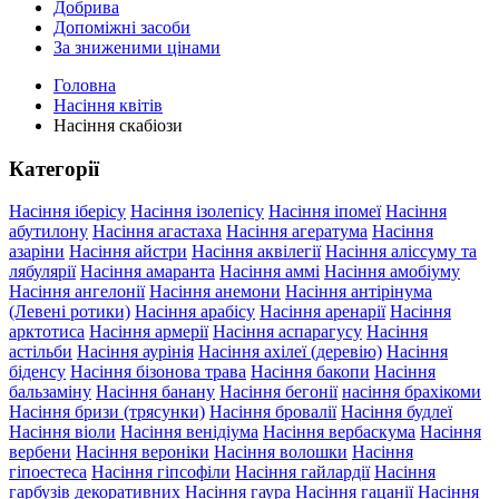
Добрива
Допоміжні засоби
За зниженими цінами
Головна
Насіння квітів
Насіння скабіози
Категорії
Насіння іберісу
Насіння ізолепісу
Насіння іпомеї
Насіння
абутилону
Насіння агастаха
Насіння агератума
Насіння
азаріни
Насіння айстри
Насіння аквілегії
Насіння аліссуму та
лябулярії
Насіння амаранта
Насіння аммі
Насіння амобіуму
Насіння ангелонії
Насіння анемони
Насіння антірінума
(Левені ротики)
Насіння арабісу
Насіння аренарії
Насіння
арктотиса
Насіння армерії
Насіння аспарагусу
Насіння
астільби
Насіння аурінія
Насіння ахілеї (деревію)
Насіння
біденсу
Насіння бізонова трава
Насіння бакопи
Насіння
бальзаміну
Насіння банану
Насіння бегонії
насіння брахікоми
Насіння бризи (трясунки)
Насіння бровалії
Насіння будлеї
Насіння віоли
Насіння венідіума
Насіння вербаскума
Насіння
вербени
Насіння вероніки
Насіння волошки
Насіння
гіпоестеса
Насіння гіпсофіли
Насіння гайлардії
Насіння
гарбузів декоративних
Насіння гаура
Насіння гацанії
Насіння