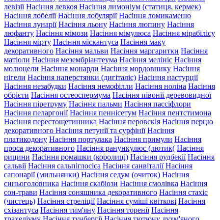
левізії
Насіння левкоя
Насіння лимоніум (статиця, кермек)
Насіння лобелії
Насіння лобулярії
Насіння ломикаменю
Насіння лунарії
Насіння льону
Насіння люпину
Насіння
люфанту
Насіння мімози
Насіння мімулюса
Насіння мірабілісу
Насіння мірту
Насіння міскантуса
Насіння маку
декоративного
Насіння мальви
Насіння маргаритки
Насіння
матіоли
Насіння мезембріантеума
Насіння мелініс
Насіння
молюцели
Насіння монарди
Насіння мордовнику
Насіння
нігели
Насіння наперстянки (дигіталіс)
Насіння настурції
Насіння незабудки
Насіння немофілли
Насіння ноліна
Насіння
обрієти
Насіння остеоспермума
Насіння півонії деревовидної
Насіння піретруму
Насіння пальми
Насіння пассіфлори
Насіння пеларгонії
Насіння пеннісетум
Насіння пентстимона
Насіння перестощетинника
Насіння перовскія
Насіння перцю
декоративного
Насіння петунії та сурфінії
Насіння
платикодону
Насіння портулака
Насіння примули
Насіння
проса декоративного
Насіння ранункулюс (лютик(
Насіння
рицини
Насіння ромашки (королиці)
Насіння рудбекії
Насіння
сальвії
Насіння сальпіглосіса
Насіння санвіталії
Насіння
сапонарії (мильнянки)
Насіння седум (очиток)
Насіння
синьоголовника
Насіння скабіози
Насіння смолівка
Насіння
сон-трави
Насіння соняшника декоративного
Насіння стахіс
(чистець)
Насіння стреліції
Насіння суміші квіткові
Насіння
схізантуса
Насіння тим'яну
Насіння торенії
Насіння
трахеліуму
Насіння тунбергії
Насіння тютюну духм'яного