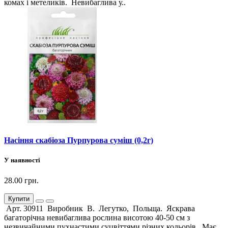
комах і метеликів. Невибаглива у..
Насіння скабіоза Пурпурова суміш (0,2г)
У наявності
28.00 грн.
Купити
Арт. 30911 Виробник В. Легутко, Польща. Яскрава
багаторічна невибаглива рослина висотою 40-50 см з
незвичайними пухнастими суцвіттями різних кольорів. Має