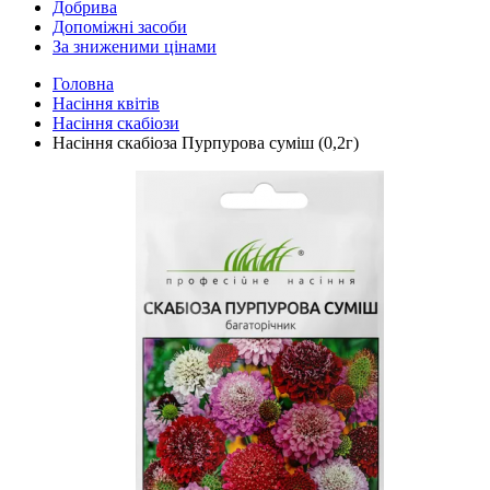
Добрива
Допоміжні засоби
За зниженими цінами
Головна
Насіння квітів
Насіння скабіози
Насіння скабіоза Пурпурова суміш (0,2г)