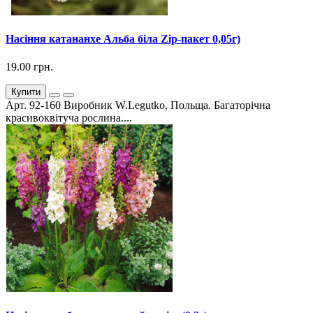
Насіння катананхе Альба біла Zip-пакет 0,05г)
19.00 грн.
Купити
Арт. 92-160 Виробник W.Legutko, Польща. Багаторічна
красивоквітуча рослина....