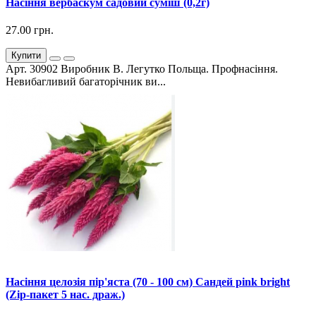
Насіння вербаскум садовий суміш (0,2г)
27.00 грн.
Купити
Арт. 30902 Виробник В. Легутко Польща. Профнасіння.
Невибагливий багаторічник ви...
Насіння целозія пір'яста (70 - 100 см) Сандей pink bright
(Zip-пакет 5 нас. драж.)