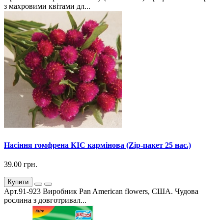
з махровими квітами дл...
Насіння гомфрена КІС кармінова (Zip-пакет 25 нас.)
39.00 грн.
Купити
Арт.91-923 Виробник Pan American flowers, США. Чудова
рослина з довготривал...