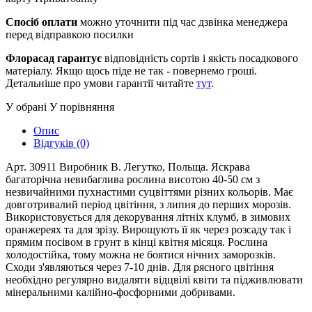
Спосіб оплати
можно уточнити під час дзвінка менеджера
перед відправкою посилки
Флорасад гарантує
відповідність сортів і якість посадкового
матеріалу. Якщо щось піде не так - повернемо гроші.
Детальніше про умови гарантії читайте
тут
.
У обрані
У порівняння
Опис
Відгуків (0)
Арт. 30911 Виробник В. Легутко, Польща. Яскрава
багаторічна невибаглива рослина висотою 40-50 см з
незвичайними пухнастими суцвіттями різних кольорів. Має
довготривалий період цвітіння, з липня до перших морозів.
Використовується для декорування літніх клумб, в зимових
оранжереях та для зрізу. Вирощують її як через розсаду так і
прямим посівом в грунт в кінці квітня місяця. Рослина
холодостійка, тому можна не боятися нічних заморозків.
Сходи з'являються через 7-10 днів. Для рясного цвітіння
необхідно регулярно видаляти відцвілі квіти та підживлювати
мінеральними калійно-фосфорними добривами.