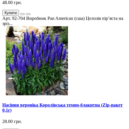
48.00 грн.
Купити
Арт. 92-704 Виробник Pan American (сша) Целозія пір’яста на
зріз...
Насіння вероніка Королівська темно-блакитна (Zip-пакет
0,1г)
28.00 грн.